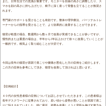
また、日常生活での意識が重要です。モニターを目線の高さに調整したり、ス
マホを顔の高さに持ち上げたり、椅子に深く座って骨盤を立てることが推奨さ
れます。
専門家のサポートを受けることも有効です。整体や理学療法、パーソナルトレ
ーナーからの指導を受けることで、より効果的に改善することができます。
猫背が軽度の場合、数週間から数ヶ月で改善が実感できることが多いですが、
慢性的または重度の場合は、半年から1年以上かけて徐々に改善していくことが
一般的です。根気よく取り組むことが大切です。
今回は長年の猫背が原因で肩こりや腰痛が悪化した方の症例をご紹介します。
この方の症例を参考にして頂き、猫背を改善して頂ければと思います。
【症例紹介】
４０代の女性患者様の症例についてお話しさせていただきます。この患者様は
長年デスクワークに従事されており、若い頃から姿勢が悪いことが原因で肩こ
りに悩まされていました。特に最近、姿勢を改善しようと背筋を伸ばす努力を