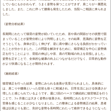
しているにもかかわらず、うまく姿勢を保つことができず、肩こりが一層悪化
しました。また、これに伴って腰痛も発生したため、当院へご相談に来られま
した。
《姿勢分析結果》
長期間にわたって猫背の姿勢が続いていたため、首や肩の関節がその状態で固
まっていることが姿勢分析により判明しました。その結果、意識的に姿勢を正
そうとしても、身体が正しく伸びず、逆に肩や腰にさらなる負担がかかってい
たことが分かりました。この問題を解決するために、猫背矯正を中心に姿勢矯
正を行うことにより、背筋の伸ばしや首、肩の可動域の向上を目指しました。
姿勢を正すことで、全体的な健康の向上につながるだけでなく、日常的な動作
がより快適になることが期待されます。
《施術経過》
猫背矯正を行った結果、姿勢にみられる改善が見受けられました。具体的に
は、肩こりや腰痛といった症状も徐々に軽減され、日常生活における快適さが
増したと感じられているようです。週に1回のペースで継続的に猫背矯正を行う
ことで、3ヶ月後には大きく姿勢が改善され、長時間にわたるデスクワークでも
苦痛を感じることが少なくなりました。この整体による姿勢矯正の結果、患者
様は以前よりも楽に、良好な姿勢を長時間にわたって維持できるようになった