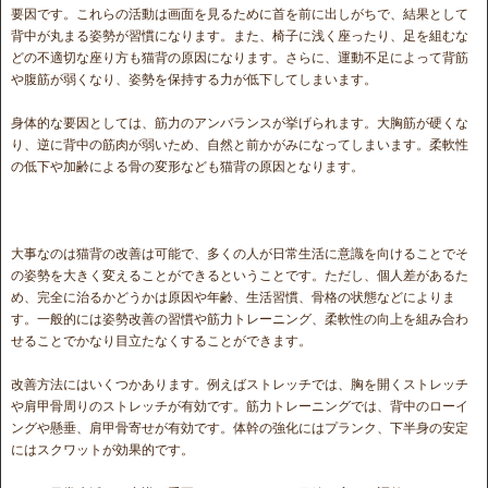
要因です。これらの活動は画面を見るために首を前に出しがちで、結果として
背中が丸まる姿勢が習慣になります。また、椅子に浅く座ったり、足を組むな
どの不適切な座り方も猫背の原因になります。さらに、運動不足によって背筋
や腹筋が弱くなり、姿勢を保持する力が低下してしまいます。
身体的な要因としては、筋力のアンバランスが挙げられます。大胸筋が硬くな
り、逆に背中の筋肉が弱いため、自然と前かがみになってしまいます。柔軟性
の低下や加齢による骨の変形なども猫背の原因となります。
大事なのは猫背の改善は可能で、多くの人が日常生活に意識を向けることでそ
の姿勢を大きく変えることができるということです。ただし、個人差があるた
め、完全に治るかどうかは原因や年齢、生活習慣、骨格の状態などによりま
す。一般的には姿勢改善の習慣や筋力トレーニング、柔軟性の向上を組み合わ
せることでかなり目立たなくすることができます。
改善方法にはいくつかあります。例えばストレッチでは、胸を開くストレッチ
や肩甲骨周りのストレッチが有効です。筋力トレーニングでは、背中のローイ
ングや懸垂、肩甲骨寄せが有効です。体幹の強化にはプランク、下半身の安定
にはスクワットが効果的です。