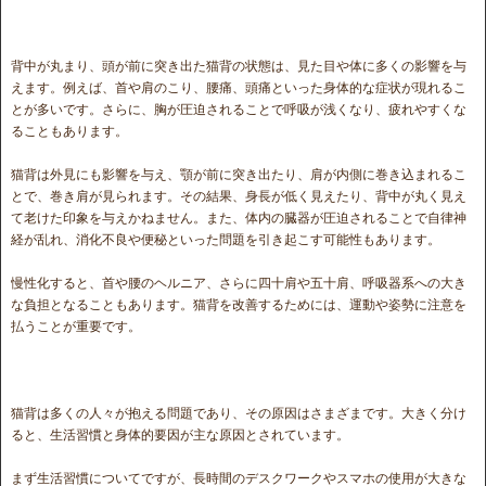
背中が丸まり、頭が前に突き出た猫背の状態は、見た目や体に多くの影響を与
えます。例えば、首や肩のこり、腰痛、頭痛といった身体的な症状が現れるこ
とが多いです。さらに、胸が圧迫されることで呼吸が浅くなり、疲れやすくな
ることもあります。
猫背は外見にも影響を与え、顎が前に突き出たり、肩が内側に巻き込まれるこ
とで、巻き肩が見られます。その結果、身長が低く見えたり、背中が丸く見え
て老けた印象を与えかねません。また、体内の臓器が圧迫されることで自律神
経が乱れ、消化不良や便秘といった問題を引き起こす可能性もあります。
慢性化すると、首や腰のヘルニア、さらに四十肩や五十肩、呼吸器系への大き
な負担となることもあります。猫背を改善するためには、運動や姿勢に注意を
払うことが重要です。
猫背は多くの人々が抱える問題であり、その原因はさまざまです。大きく分け
ると、生活習慣と身体的要因が主な原因とされています。
まず生活習慣についてですが、長時間のデスクワークやスマホの使用が大きな