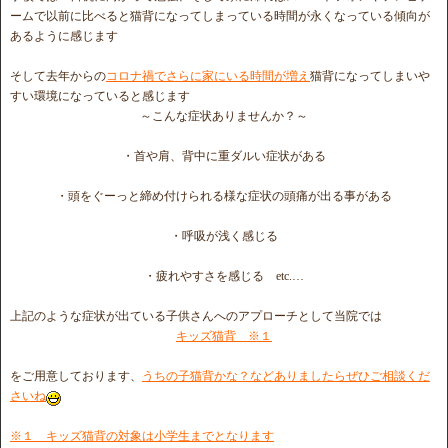
ームで以前に比べると猫背になってしまっている時間が永くなっている傾向が
あるように感じます
そして去年からの
コロナ禍でさらに家にいる時間が増え
猫背になってしまいや
すい環境になっていると感じます
～こんな症状ありませんか？～
・首や肩、背中に重ダルい症状がある
・頭をぐーっと締め付けられる様な症状の頭痛が出る事がある
・呼吸が浅く感じる
・疲れやすさを感じる etc.…
上記のような症状が出ている子供さんへのアプローチとして当院では
キッズ猫背 ※１
をご用意しております、
うちの子猫背かな？などありましたらぜひご相談くだ
さいね
※１ キッズ猫背の対象は小学生までとなります