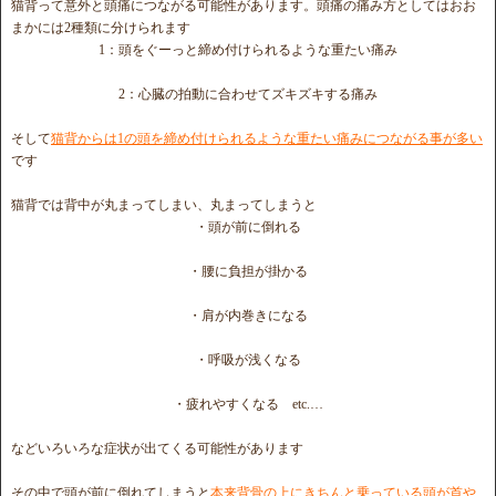
猫背って意外と頭痛につながる可能性があります。頭痛の痛み方としてはおお
まかには2種類に分けられます
1：頭をぐーっと締め付けられるような重たい痛み
2：心臓の拍動に合わせてズキズキする痛み
そして
猫背からは1の頭を締め付けられるような重たい痛みにつながる事が多い
です
猫背では背中が丸まってしまい、丸まってしまうと
・頭が前に倒れる
・腰に負担が掛かる
・肩が内巻きになる
・呼吸が浅くなる
・疲れやすくなる etc.…
などいろいろな症状が出てくる可能性があります
その中で頭が前に倒れてしまうと
本来背骨の上にきちんと乗っている頭が首や