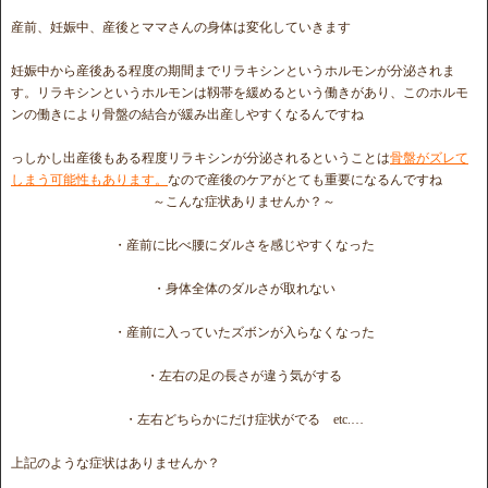
産前、妊娠中、産後とママさんの身体は変化していきます
妊娠中から産後ある程度の期間までリラキシンというホルモンが分泌されま
す。リラキシンというホルモンは靱帯を緩めるという働きがあり、このホルモ
ンの働きにより骨盤の結合が緩み出産しやすくなるんですね
っしかし出産後もある程度リラキシンが分泌されるということは
骨盤がズレて
しまう可能性もあります。
なので産後のケアがとても重要になるんですね
～こんな症状ありませんか？～
・産前に比べ腰にダルさを感じやすくなった
・身体全体のダルさが取れない
・産前に入っていたズボンが入らなくなった
・左右の足の長さが違う気がする
・左右どちらかにだけ症状がでる etc.…
上記のような症状はありませんか？