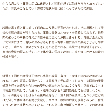
からも肩コリ・腰痛の症状は改善されず時間が経てば治るだろうと放っておい
たが、育児をこなしていく課程で症状が更に酷くなってきたので来院。
診断結果：肩と腰に対して筋肉にコリ状の硬直がみられる。その原因として産
後の骨盤の歪みが考えられる。産後に骨盤コルセットを装着しておらず、長時
間の抱っこや中腰の育児が骨盤を更に歪めた原因とみられる。骨盤が歪んだせ
いで背骨にまで円背状の歪みがみられ肩～背中～腰に筋肉の負荷がかかりやす
くなり、肩コリ・腰痛がでてきたものと思われる。当院では産後矯正を行い、
産後の骨盤の歪みを治すことで体全体の歪みを改善し、肩や腰にかかる負荷の
軽減を狙う。
経過：１回目の産後矯正後から姿勢の改善、肩コリ・腰痛の症状の改善がみら
れる。しかし育児の負荷から２～３日程度で元に戻ってしまう。３回目の産後
矯正を行った辺りから比較的姿勢の歪みがみられにくくなり、以前では２～３
日程度で出現していた肩コリ・腰痛の症状も１週間経過しても出現しなくな
る。その後ももうしばらく産後矯正を行い、週１回の産後矯正を３ヶ月ほど続
けた辺りで体全体の姿勢が安定し、肩コリ・腰痛の症状も改善がみられ、育児
を行った後も症状が出なくなる。それを期に産後矯正を卒業とし、その後は姿