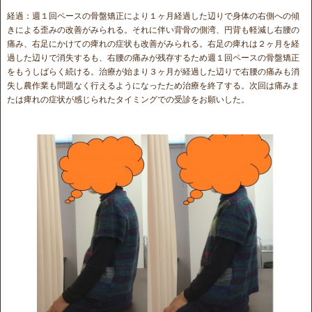
経過：週１回ペースの骨盤矯正により１ヶ月経過した辺りで身体の右側への傾
きによる歪みの改善がみられる。それに伴い背骨の側湾、円背も軽減し右腰の
痛み、右足にかけての痺れの症状も改善がみられる。右足の痺れは２ヶ月を経
過した辺りで消失するも、右腰の痛みが残存するため週１回ペースの骨盤矯正
をもうしばらく続ける。治療が始まり３ヶ月が経過した辺りで右腰の痛みも消
失し農作業も問題なく行えるようになったため治療を終了する。次回は痛みま
たは痺れの症状が感じられたタイミングでの受診をお願いした。