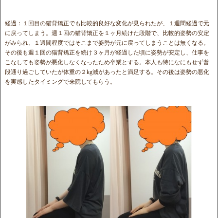
経過：１回目の猫背矯正でも比較的良好な変化が見られたが、１週間経過で元
に戻ってしまう。週１回の猫背矯正を１ヶ月続けた段階で、比較的姿勢の安定
がみられ、１週間程度ではそこまで姿勢が元に戻ってしまうことは無くなる。
その後も週１回の猫背矯正を続け３ヶ月が経過した頃に姿勢が安定し、仕事を
こなしても姿勢が悪化しなくなったため卒業とする。本人も特になにもせず普
段通り過ごしていたが体重の２kg減があったと満足する。その後は姿勢の悪化
を実感したタイミングで来院してもらう。