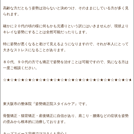
高齢な方だともう姿勢は治らないと決めつけ、そのままにしている方が多く見
られます。
確かに２０代の頃の様に何もかも元通りという訳にはいきませんが、現状より
キレイな姿勢にすることは全然可能だったりします。
特に姿勢が悪くなると老けて見えるようになりますので、それが本人にとって
大きなストレスになることがあります。
８０代、９０代の方でも矯正で姿勢を治すことは可能ですので、気になる方は
一度ご相談ください。
☆★☆★☆★☆★☆★☆★☆★☆★☆★☆★☆★☆★☆★☆★☆★☆★☆★☆★
東大阪市の整体院『姿勢矯正院スタイルケア』です。
骨盤矯正・猫背矯正・産後矯正に自信があり、肩こり・腰痛などの症状を姿勢
の歪みから根本的に治療しております。
キッズスペース完備でママさんも安心！