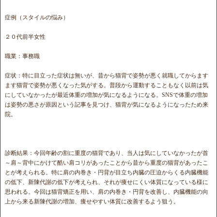
症例（スタイルの悩み）
２０代前半女性
職業：事務職
症状：特に目立った症状は無いが、昔から猫背で姿勢が悪く就職してからます
ます猫背で姿勢が悪くなった気がする。普段から運動することもなく以前は気
にしていなかったが最近体重の増加が気になるようになる。SNSで体重の増加
は姿勢の悪さが原因という記事を見つけ、猫背が気になるようになったため来
院。
診断結果：今回年齢の割に重度の猫背であり、当人は気にしていなかったが首
～肩～背中にかけて酷い肩コリがあったことから昔から重度の猫背があったこ
とが考えられる。特に肩の内巻き・円背が目立ち内臓の圧迫からくる内臓機能
の低下、新陳代謝の低下が考えられ、それが痩せにくい体質になっている様に
思われる。今回は猫背矯正を用い、肩の内巻き・円背を改善し、内臓機能の向
上から来る新陳代謝の増加、痩せやすい体質に改善するよう狙う。