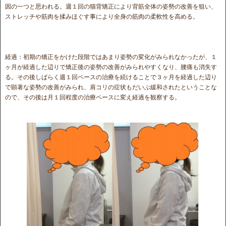
因の一つと思われる。週１回の猫背矯正により背筋全体の姿勢の改善を狙い、
ストレッチや筋肉を揉みほぐす事により全身の筋肉の柔軟性を高める。
経過：初期の矯正をかけた段階ではあまり姿勢の変化がみられなかったが、１
ヶ月が経過した辺りで矯正後の姿勢の改善がみられやすくなり、腰痛も消失す
る。その後しばらく週１回ペースの治療を続けることで３ヶ月を経過した辺り
で顕著な姿勢の改善がみられ、肩コリの症状もだいぶ緩和されたということな
ので、その後は月１回程度の治療ペースに変え経過を観察する。