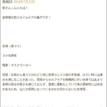
投稿日
2024年7月22日
皆さんこんにちは！
姿勢矯正院スタイルケアの藤戸です！
症例（肩コリ）
３０代男性
職業：デスクワーカー
症状：以前から肩コリがひどく特に首周りにコリ状の不快感、ひどい時には痛
みを感じることがあった。普段からセルフケアを積極的に行い自身ではあまり
姿勢の歪みや悪さを感じておらず、適度に運動もしていて体の柔軟性には自信
があるため、なにが原因になっているのかが分からないため来院。