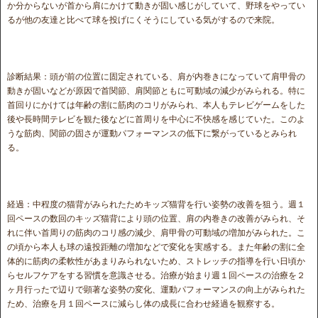
か分からないが首から肩にかけて動きが固い感じがしていて、野球をやってい
るが他の友達と比べて球を投げにくそうにしている気がするので来院。
診断結果：頭が前の位置に固定されている、肩が内巻きになっていて肩甲骨の
動きが固いなどが原因で首関節、肩関節ともに可動域の減少がみられる。特に
首回りにかけては年齢の割に筋肉のコリがみられ、本人もテレビゲームをした
後や長時間テレビを観た後などに首周りを中心に不快感を感じていた。このよ
うな筋肉、関節の固さが運動パフォーマンスの低下に繋がっているとみられ
る。
経過：中程度の猫背がみられたためキッズ猫背を行い姿勢の改善を狙う。週１
回ペースの数回のキッズ猫背により頭の位置、肩の内巻きの改善がみられ、そ
れに伴い首周りの筋肉のコリ感の減少、肩甲骨の可動域の増加がみられた。こ
の頃から本人も球の遠投距離の増加などで変化を実感する。また年齢の割に全
体的に筋肉の柔軟性があまりみられないため、ストレッチの指導を行い日頃か
らセルフケアをする習慣を意識させる。治療が始まり週１回ペースの治療を２
ヶ月行ったで辺りで顕著な姿勢の変化、運動パフォーマンスの向上がみられた
ため、治療を月１回ペースに減らし体の成長に合わせ経過を観察する。