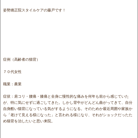
姿勢矯正院スタイルケアの藤戸です！
症例（高齢者の猫背）
７０代女性
職業：農業
症状：肩コリ・腰痛・膝痛と全身に慢性的な痛みを何年も前から感じていた
が、特に気にせずに過ごしてきた。しかし背中がどんどん曲がってきて、自分
自身酷い猫背になっている気がするようになる。そのためか最近周囲や家族か
ら「老けて見える様になった」と言われる様になり、それがショックだったた
め猫背を治したいと思い来院。