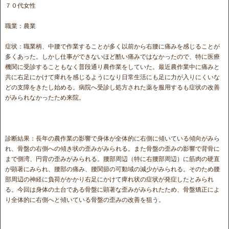
７０代女性
職業：農業
症状：職業柄、中腰で作業することが多く以前から右腰に痛みを感じることが
多くあった。しかし仕事ができないほど酷い痛みではなかったので、特に医療
機関に受診することもなく普段通り農作業をしていた。最近農作業中に痛みと
共に右足にかけて痺れを感じるようになり日常生活にも足に力が入りにくいな
どの支障をきたし始める。病院へ受診し処方された薬を服用するも症状の改善
がみられなかったため来院。
診断結果：長年の農作業の影響で身体が全体的に右側に傾いている傾向がみら
れ、骨盤の右側への傾き状の歪みがみられる。また骨盤の歪みの影響で背骨に
まで側湾、円背の歪みがみられる。腰部周辺（特に右腰部周辺）に筋肉の硬直
が顕著にみられ、腰部の痛み、腰関節の可動域の減少がみられる。そのため腰
部周辺の神経に負荷がかかり右足にかけて痺れ状の症状が発症したとみられ
る。今回は身体の土台である骨盤に顕著な歪みがみられたため、骨盤矯正によ
り全体的に右側へと傾いている骨盤の歪みの改善を狙う。