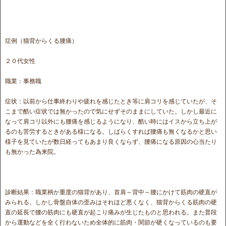
症例（猫背からくる腰痛）
２０代女性
職業：事務職
症状：以前から仕事終わりや疲れを感じたとき等に肩コリを感じていたが、そ
こまで酷い症状では無かったので気にせずそのままにしていた。しかし最近に
なって肩コリ以外にも腰痛を感じるようになり、酷い時にはイスから立ち上が
るのも苦労するときがある様になる。しばらくすれば腰痛も無くなるかと思い
様子を見ていたが数日経ってもあまり良くならず、腰痛になる原因の心当たり
も無かった為来院。
診断結果：職業柄か重度の猫背があり、首肩～背中～腰にかけて筋肉の硬直が
みられる。しかし骨盤自体の歪みはそれほど悪くなく、猫背からくる筋肉の硬
直の延長で腰の筋肉にも硬直が起こり痛みが生じたものと思われる。また普段
から運動などを全く行わないため全体的に筋肉・関節が硬くなっているのも要