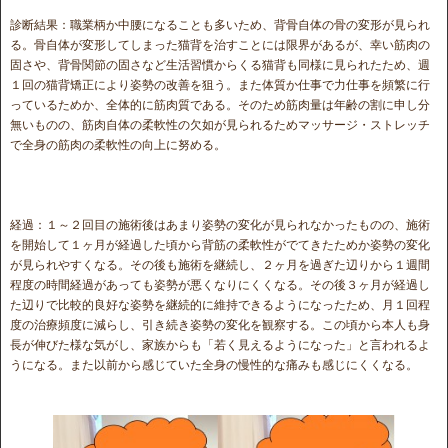
診断結果：職業柄か中腰になることも多いため、背骨自体の骨の変形が見られ
る。骨自体が変形してしまった猫背を治すことには限界があるが、幸い筋肉の
固さや、背骨関節の固さなど生活習慣からくる猫背も同様に見られたため、週
１回の猫背矯正により姿勢の改善を狙う。また体質か仕事で力仕事を頻繁に行
っているためか、全体的に筋肉質である。そのため筋肉量は年齢の割に申し分
無いものの、筋肉自体の柔軟性の欠如が見られるためマッサージ・ストレッチ
で全身の筋肉の柔軟性の向上に努める。
経過：１～２回目の施術後はあまり姿勢の変化が見られなかったものの、施術
を開始して１ヶ月が経過した頃から背筋の柔軟性がでてきたためか姿勢の変化
が見られやすくなる。その後も施術を継続し、２ヶ月を過ぎた辺りから１週間
程度の時間経過があっても姿勢が悪くなりにくくなる。その後３ヶ月が経過し
た辺りで比較的良好な姿勢を継続的に維持できるようになったため、月１回程
度の治療頻度に減らし、引き続き姿勢の変化を観察する。この頃から本人も身
長が伸びた様な気がし、家族からも「若く見えるようになった」と言われるよ
うになる。また以前から感じていた全身の慢性的な痛みも感じにくくなる。