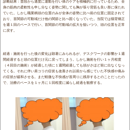
診断結果：普段から適度に運動を行い体のケアを積極的に行っているため、全
身の筋肉の柔軟性も申し分なく姿勢に関しても胸が張り背筋も良い形に保たれ
ていた。しかし職業柄頭の位置のみが全体の姿勢に比べ前の位置に固定されて
おり、首関節の可動域だけ他の関節と比べ固くなっていた。当院では猫背矯正
を週１回のペースで行い、首関節の可動域の拡大を狙いつつ、頭の位置を正常
に戻す。
経過：施術を行った後の変化は顕著にみられるが、デスクワークの影響か１週
間経過すると頭の位置だけ元に戻ってしまう。しかし施術を行い１ヶ月程度
（４回目の施術）が経過した頃に１週間経過しても頭がさほど前に出なくなっ
てくる。それに伴い肩コリの症状も改善され以前から感じていた不快感や痛み
の症状が緩和させる。まだ軽微な不快感が首周りに残存するとのことだったの
で、治療のペースを１ヶ月に１回程度に減らし経過を観察する。