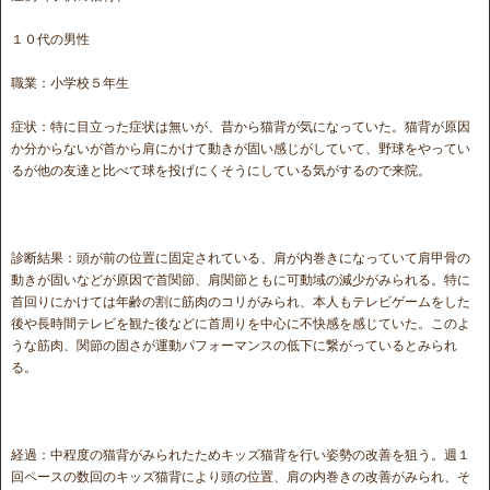
１０代の男性
職業：小学校５年生
症状：特に目立った症状は無いが、昔から猫背が気になっていた。猫背が原因
か分からないが首から肩にかけて動きが固い感じがしていて、野球をやってい
るが他の友達と比べて球を投げにくそうにしている気がするので来院。
診断結果：頭が前の位置に固定されている、肩が内巻きになっていて肩甲骨の
動きが固いなどが原因で首関節、肩関節ともに可動域の減少がみられる。特に
首回りにかけては年齢の割に筋肉のコリがみられ、本人もテレビゲームをした
後や長時間テレビを観た後などに首周りを中心に不快感を感じていた。このよ
うな筋肉、関節の固さが運動パフォーマンスの低下に繋がっているとみられ
る。
経過：中程度の猫背がみられたためキッズ猫背を行い姿勢の改善を狙う。週１
回ペースの数回のキッズ猫背により頭の位置、肩の内巻きの改善がみられ、そ