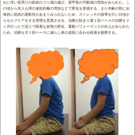
れに伴い首周りの筋肉のコリ感の減少、肩甲骨の可動域の増加がみられた。こ
の頃から本人も球の遠投距離の増加などで変化を実感する。また年齢の割に全
体的に筋肉の柔軟性があまりみられないため、ストレッチの指導を行い日頃か
らセルフケアをする習慣を意識させる。治療が始まり週１回ペースの治療を２
ヶ月行ったで辺りで顕著な姿勢の変化、運動パフォーマンスの向上がみられた
ため、治療を月１回ペースに減らし体の成長に合わせ経過を観察する。