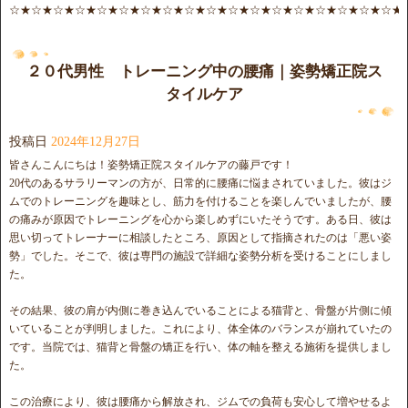
☆★☆★☆★☆★☆★☆★☆★☆★☆★☆★☆★☆★☆★☆★☆★☆★☆★☆★
２０代男性 トレーニング中の腰痛｜姿勢矯正院ス
タイルケア
投稿日
2024年12月27日
皆さんこんにちは！姿勢矯正院スタイルケアの藤戸です！
20代のあるサラリーマンの方が、日常的に腰痛に悩まされていました。彼はジ
ムでのトレーニングを趣味とし、筋力を付けることを楽しんでいましたが、腰
の痛みが原因でトレーニングを心から楽しめずにいたそうです。ある日、彼は
思い切ってトレーナーに相談したところ、原因として指摘されたのは「悪い姿
勢」でした。そこで、彼は専門の施設で詳細な姿勢分析を受けることにしまし
た。
その結果、彼の肩が内側に巻き込んでいることによる猫背と、骨盤が片側に傾
いていることが判明しました。これにより、体全体のバランスが崩れていたの
です。当院では、猫背と骨盤の矯正を行い、体の軸を整える施術を提供しまし
た。
この治療により、彼は腰痛から解放され、ジムでの負荷も安心して増やせるよ