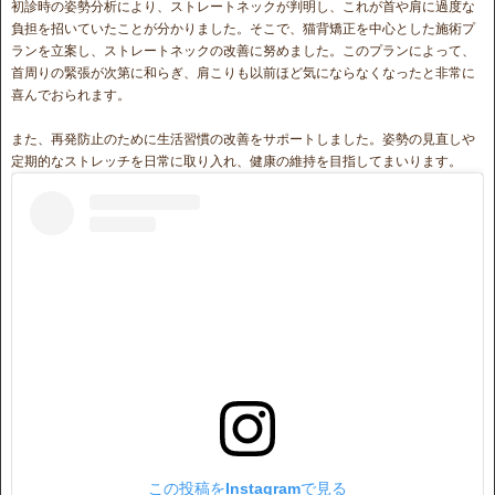
初診時の姿勢分析により、ストレートネックが判明し、これが首や肩に過度な
負担を招いていたことが分かりました。そこで、猫背矯正を中心とした施術プ
ランを立案し、ストレートネックの改善に努めました。このプランによって、
首周りの緊張が次第に和らぎ、肩こりも以前ほど気にならなくなったと非常に
喜んでおられます。
また、再発防止のために生活習慣の改善をサポートしました。姿勢の見直しや
定期的なストレッチを日常に取り入れ、健康の維持を目指してまいります。
この投稿をInstagramで見る