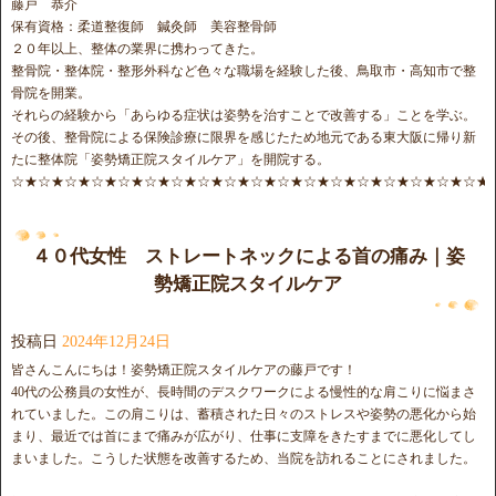
藤戸 恭介
保有資格：柔道整復師 鍼灸師 美容整骨師
２０年以上、整体の業界に携わってきた。
整骨院・整体院・整形外科など色々な職場を経験した後、鳥取市・高知市で整
骨院を開業。
それらの経験から「あらゆる症状は姿勢を治すことで改善する」ことを学ぶ。
その後、整骨院による保険診療に限界を感じたため地元である東大阪に帰り新
たに整体院「姿勢矯正院スタイルケア」を開院する。
☆★☆★☆★☆★☆★☆★☆★☆★☆★☆★☆★☆★☆★☆★☆★☆★☆★☆★
４０代女性 ストレートネックによる首の痛み｜姿
勢矯正院スタイルケア
投稿日
2024年12月24日
皆さんこんにちは！姿勢矯正院スタイルケアの藤戸です！
40代の公務員の女性が、長時間のデスクワークによる慢性的な肩こりに悩まさ
れていました。この肩こりは、蓄積された日々のストレスや姿勢の悪化から始
まり、最近では首にまで痛みが広がり、仕事に支障をきたすまでに悪化してし
まいました。こうした状態を改善するため、当院を訪れることにされました。