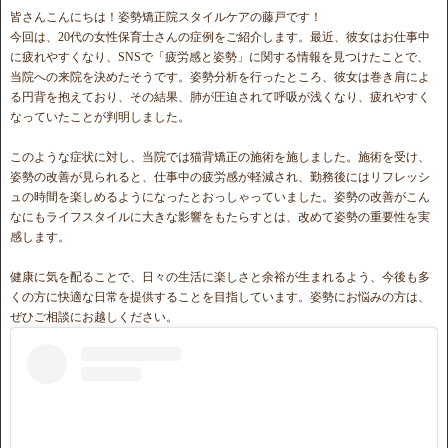
皆さんこんにちは！姿勢矯正院スタイルケアの藤戸です！
今回は、20代の女性保育士さんの症例をご紹介します。最近、彼女はお仕事中
に疲れやすくなり、SNSで「疲労感と姿勢」に関する情報を見つけたことで、
当院への来院を決めたそうです。姿勢分析を行ったところ、彼女は巻き肩によ
る円背を抱えており、その結果、肺が圧迫されて呼吸が浅くなり、疲れやすく
なっていたことが判明しました。
このような症状に対し、当院では猫背矯正の施術を施しました。施術を受け、
姿勢の改善が見られると、仕事中の疲労感が軽減され、勤務後にはリフレッシ
ュの時間を楽しめるようになったとおっしゃっていました。姿勢の改善がこん
なにもライフスタイルに大きな影響をもたらすとは、改めて姿勢の重要性を実
感します。
健康に気を配ることで、日々の生活に楽しさと余裕が生まれるよう、今後も多
くの方に快適な日常を提供することを目指しています。姿勢にお悩みの方は、
ぜひご相談にお越しください。