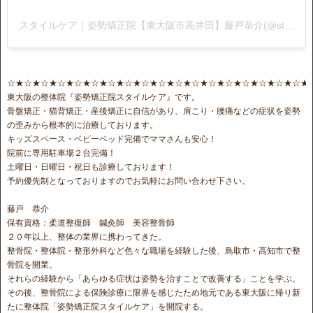
スタイルケア｜姿勢矯正院【東大阪市高井田】藤戸恭介(@stylecare0813)がシェアした投稿
☆★☆★☆★☆★☆★☆★☆★☆★☆★☆★☆★☆★☆★☆★☆★☆★☆★☆★
東大阪の整体院『姿勢矯正院スタイルケア』です。
骨盤矯正・猫背矯正・産後矯正に自信があり、肩こり・腰痛などの症状を姿勢
の歪みから根本的に治療しております。
キッズスペース・ベビーベッド完備でママさんも安心！
院前に専用駐車場２台完備！
土曜日・日曜日・祝日も診療しております！
予約優先制となっておりますのでお気軽にお問い合わせ下さい。
藤戸 恭介
保有資格：柔道整復師 鍼灸師 美容整骨師
２０年以上、整体の業界に携わってきた。
整骨院・整体院・整形外科など色々な職場を経験した後、鳥取市・高知市で整
骨院を開業。
それらの経験から「あらゆる症状は姿勢を治すことで改善する」ことを学ぶ。
その後、整骨院による保険診療に限界を感じたため地元である東大阪に帰り新
たに整体院「姿勢矯正院スタイルケア」を開院する。