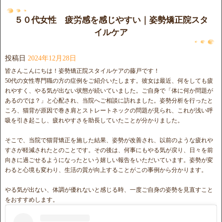
５０代女性 疲労感を感じやすい｜姿勢矯正院スタ
イルケア
投稿日
2024年12月28日
皆さんこんにちは！姿勢矯正院スタイルケアの藤戸です！
50代の女性専門職の方の症例をご紹介いたします。彼女は最近、何をしても疲
れやすく、やる気が出ない状態が続いていました。ご自身で「体に何か問題が
あるのでは？」と心配され、当院へご相談に訪れました。姿勢分析を行ったと
ころ、猫背が原因で巻き肩とストレートネックの問題が見られ、これが浅い呼
吸を引き起こし、疲れやすさを助長していたことが分かりました。
そこで、当院で猫背矯正を施した結果、姿勢が改善され、以前のような疲れや
すさが軽減されたとのことです。その後は、何事にもやる気が戻り、日々を前
向きに過ごせるようになったという嬉しい報告をいただいています。姿勢が変
わると心境も変わり、生活の質が向上することがこの事例から分かります。
やる気が出ない、体調が優れないと感じる時、一度ご自身の姿勢を見直すこと
をおすすめします。