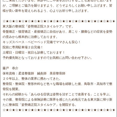
にご来院くださいませ。休診中にご不便をおかけすることもあるかと思います
が、ご理解とご協力を賜りますよう、どうぞよろしくお願い申し上げます。皆
様が良い新年を迎えられるよう、心よりお祈り申し上げます。
☆★☆★☆★☆★☆★☆★☆★☆★☆★☆★☆★☆★☆★☆★☆★☆★☆★☆★
東大阪の整体院『姿勢矯正院スタイルケア』です。
骨盤矯正・猫背矯正・産後矯正に自信があり、肩こり・腰痛などの症状を姿勢
の歪みから根本的に治療しております。
キッズスペース・ベビーベッド完備でママさんも安心！
院前に専用駐車場２台完備！
土曜日・日曜日・祝日も診療しております！
予約優先制となっておりますのでお気軽にお問い合わせ下さい。
藤戸 恭介
保有資格：柔道整復師 鍼灸師 美容整骨師
２０年以上、整体の業界に携わってきた。
整骨院・整体院・整形外科など色々な職場を経験した後、鳥取市・高知市で整
骨院を開業。
それらの経験から「あらゆる症状は姿勢を治すことで改善する」ことを学ぶ。
その後、整骨院による保険診療に限界を感じたため地元である東大阪に帰り新
たに整体院「姿勢矯正院スタイルケア」を開院する。
☆★☆★☆★☆★☆★☆★☆★☆★☆★☆★☆★☆★☆★☆★☆★☆★☆★☆★