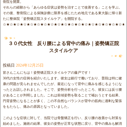
骨院を開業。
それらの経験から「あらゆる症状は姿勢を治すことで改善する」ことを学ぶ。
その後、整骨院による保険診療に限界を感じたため地元である東大阪に帰り新
たに整体院「姿勢矯正院スタイルケア」を開院する。
☆★☆★☆★☆★☆★☆★☆★☆★☆★☆★☆★☆★☆★☆★☆★☆★☆★☆★
３０代女性 反り腰による背中の痛み｜姿勢矯正院
スタイルケア
投稿日
2024年12月25日
皆さんこんにちは！姿勢矯正院スタイルケアの藤戸です！
30代の女性の症例を紹介いたします。彼女は銀行で働いており、普段は特に健
康の問題が見られませんでしたが、最近になって背中に痛みを感じるようにな
ったとお話しされました。そこで、姿勢分析を行ったところ、彼女には反り腰
があることが判明しました。これは前傾姿勢を取ることで補おうとする結果、
円背姿勢になることが多く、この不自然なバランスが背中の筋肉に過剰な緊張
をもたらし、痛みの原因となっていました。
このような症状に対して、当院では骨盤矯正を行い、反り腰の改善から対策を
始めました。施術の結果、彼女の姿勢が正常な状態に戻り、背中の痛みも解消