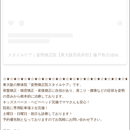
スタイルケア｜姿勢矯正院【東大阪市高井田】藤戸恭介(@stylecare0813)がシェアした投稿
☆★☆★☆★☆★☆★☆★☆★☆★☆★☆★☆★☆★☆★☆★☆★☆★☆★☆★
東大阪の整体院『姿勢矯正院スタイルケア』です。
骨盤矯正・猫背矯正・産後矯正に自信があり、肩こり・腰痛などの症状を姿勢
の歪みから根本的に治療しております。
キッズスペース・ベビーベッド完備でママさんも安心！
院前に専用駐車場２台完備！
土曜日・日曜日・祝日も診療しております！
予約優先制となっておりますのでお気軽にお問い合わせ下さい。