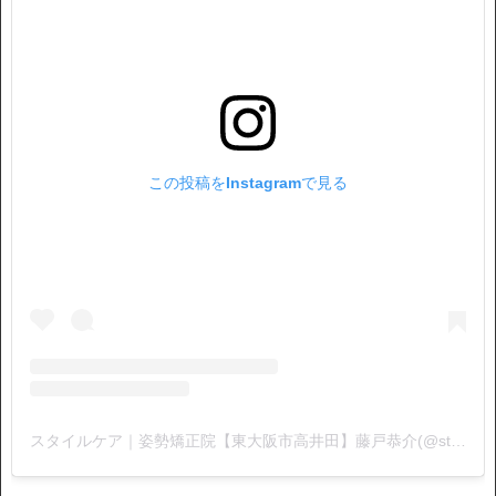
この投稿をInstagramで見る
スタイルケア｜姿勢矯正院【東大阪市高井田】藤戸恭介(@stylecare0813)がシェアした投稿