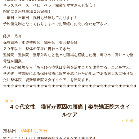
キッズスペース・ベビーベッド完備でママさんも安心！
院前に専用駐車場２台完備！
土曜日・日曜日・祝日も診療しております！
予約優先制となっておりますのでお気軽にお問い合わせ下さい。
藤戸 恭介
保有資格：柔道整復師 鍼灸師 美容整骨師
２０年以上、整体の業界に携わってきた。
整骨院・整体院・整形外科など色々な職場を経験した後、鳥取市・高知市で整
骨院を開業。
それらの経験から「あらゆる症状は姿勢を治すことで改善する」ことを学ぶ。
その後、整骨院による保険診療に限界を感じたため地元である東大阪に帰り新
たに整体院「姿勢矯正院スタイルケア」を開院する。
☆★☆★☆★☆★☆★☆★☆★☆★☆★☆★☆★☆★☆★☆★☆★☆★☆★☆★
４０代女性 猫背が原因の腰痛｜姿勢矯正院スタイ
ルケア
投稿日
2024年12月20日
皆さんこんにちは！姿勢矯正院スタイルケアの藤戸です！