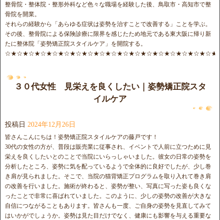
整骨院・整体院・整形外科など色々な職場を経験した後、鳥取市・高知市で整
骨院を開業。
それらの経験から「あらゆる症状は姿勢を治すことで改善する」ことを学ぶ。
その後、整骨院による保険診療に限界を感じたため地元である東大阪に帰り新
たに整体院「姿勢矯正院スタイルケア」を開院する。
☆★☆★☆★☆★☆★☆★☆★☆★☆★☆★☆★☆★☆★☆★☆★☆★☆★☆★
３０代女性 見栄えを良くしたい｜姿勢矯正院スタ
イルケア
投稿日
2024年12月26日
皆さんこんにちは！姿勢矯正院スタイルケアの藤戸です！
30代の女性の方が、普段は販売業に従事され、イベントで人前に立つために見
栄えを良くしたいとのことで当院にいらっしゃいました。彼女の日常の姿勢を
分析したところ、姿勢に気を配っているようで全体的に良好でしたが、少し巻
き肩が見られました。そこで、当院の猫背矯正プログラムを取り入れて巻き肩
の改善を行いました。施術が終わると、姿勢が整い、写真に写った姿も良くな
ったことで非常に喜ばれていました。このように、少しの姿勢の改善が大きな
自信につながることもあります。皆さんも一度、ご自身の姿勢を見直してみて
はいかがでしょうか。姿勢は見た目だけでなく、健康にも影響を与える重要な