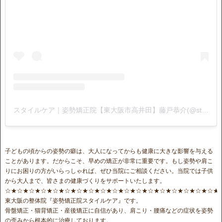
スタイルケア｜姿勢矯正院【東大阪市高井田】藤戸恭介(@stylecare0813)がシェアした投稿
子どもの頃からの姿勢の癖は、大人になってからも健康に大きな影響を与える
ことがあります。だからこそ、早めの矯正が非常に重要です。もし姿勢や肩こ
りにお困りの方がいらっしゃれば、ぜひ当院にご相談ください。当院では子供
から大人まで、皆さまの健康づくりをサポートいたします。
☆★☆★☆★☆★☆★☆★☆★☆★☆★☆★☆★☆★☆★☆★☆★☆★☆★☆★
東大阪の整体院『姿勢矯正院スタイルケア』です。
骨盤矯正・猫背矯正・産後矯正に自信があり、肩こり・腰痛などの症状を姿勢
の歪みから根本的に治療しております。