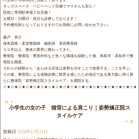
キッズスペース・ベビーベッド完備でママさんも安心！
院前に専用駐車場２台完備！
土曜日・日曜日・祝日も診療しております！
予約優先制となっておりますのでお気軽にお問い合わせ下さい。
藤戸 恭介
保有資格：柔道整復師 鍼灸師 美容整骨師
２０年以上、整体の業界に携わってきた。
整骨院・整体院・整形外科など色々な職場を経験した後、鳥取市・高知市で整
骨院を開業。
それらの経験から「あらゆる症状は姿勢を治すことで改善する」ことを学ぶ。
その後、整骨院による保険診療に限界を感じたため地元である東大阪に帰り新
たに整体院「姿勢矯正院スタイルケア」を開院する。
☆★☆★☆★☆★☆★☆★☆★☆★☆★☆★☆★☆★☆★☆★☆★☆★☆★☆★
小学生の女の子 猫背による肩こり｜姿勢矯正院ス
タイルケア
投稿日
2024年12月21日