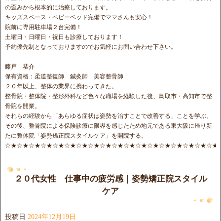
の歪みから根本的に治療しております。
キッズスペース・ベビーベッド完備でママさんも安心！
院前に専用駐車場２台完備！
土曜日・日曜日・祝日も診療しております！
予約優先制となっておりますのでお気軽にお問い合わせ下さい。
藤戸 恭介
保有資格：柔道整復師 鍼灸師 美容整骨師
２０年以上、整体の業界に携わってきた。
整骨院・整体院・整形外科など色々な職場を経験した後、鳥取市・高知市で整
骨院を開業。
それらの経験から「あらゆる症状は姿勢を治すことで改善する」ことを学ぶ。
その後、整骨院による保険診療に限界を感じたため地元である東大阪に帰り新
たに整体院「姿勢矯正院スタイルケア」を開院する。
☆★☆★☆★☆★☆★☆★☆★☆★☆★☆★☆★☆★☆★☆★☆★☆★☆★☆★
２０代女性 仕事中の疲労感｜姿勢矯正院スタイル
ケア
投稿日
2024年12月19日