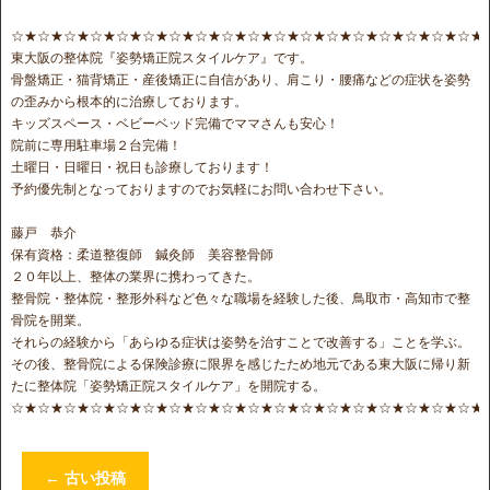
☆★☆★☆★☆★☆★☆★☆★☆★☆★☆★☆★☆★☆★☆★☆★☆★☆★☆★
東大阪の整体院『姿勢矯正院スタイルケア』です。
骨盤矯正・猫背矯正・産後矯正に自信があり、肩こり・腰痛などの症状を姿勢
の歪みから根本的に治療しております。
キッズスペース・ベビーベッド完備でママさんも安心！
院前に専用駐車場２台完備！
土曜日・日曜日・祝日も診療しております！
予約優先制となっておりますのでお気軽にお問い合わせ下さい。
藤戸 恭介
保有資格：柔道整復師 鍼灸師 美容整骨師
２０年以上、整体の業界に携わってきた。
整骨院・整体院・整形外科など色々な職場を経験した後、鳥取市・高知市で整
骨院を開業。
それらの経験から「あらゆる症状は姿勢を治すことで改善する」ことを学ぶ。
その後、整骨院による保険診療に限界を感じたため地元である東大阪に帰り新
たに整体院「姿勢矯正院スタイルケア」を開院する。
☆★☆★☆★☆★☆★☆★☆★☆★☆★☆★☆★☆★☆★☆★☆★☆★☆★☆★
←
古い投稿