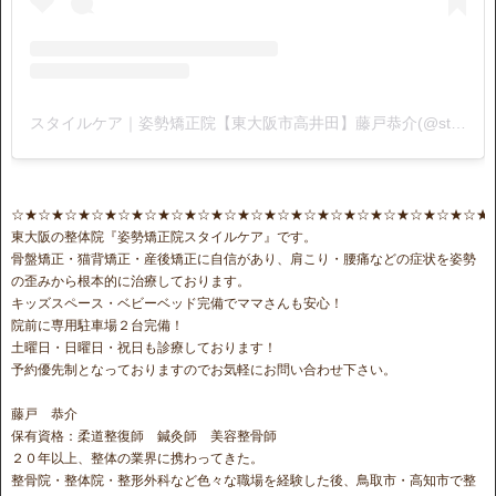
スタイルケア｜姿勢矯正院【東大阪市高井田】藤戸恭介(@stylecare0813)がシェアした投稿
☆★☆★☆★☆★☆★☆★☆★☆★☆★☆★☆★☆★☆★☆★☆★☆★☆★☆★
東大阪の整体院『姿勢矯正院スタイルケア』です。
骨盤矯正・猫背矯正・産後矯正に自信があり、肩こり・腰痛などの症状を姿勢
の歪みから根本的に治療しております。
キッズスペース・ベビーベッド完備でママさんも安心！
院前に専用駐車場２台完備！
土曜日・日曜日・祝日も診療しております！
予約優先制となっておりますのでお気軽にお問い合わせ下さい。
藤戸 恭介
保有資格：柔道整復師 鍼灸師 美容整骨師
２０年以上、整体の業界に携わってきた。
整骨院・整体院・整形外科など色々な職場を経験した後、鳥取市・高知市で整