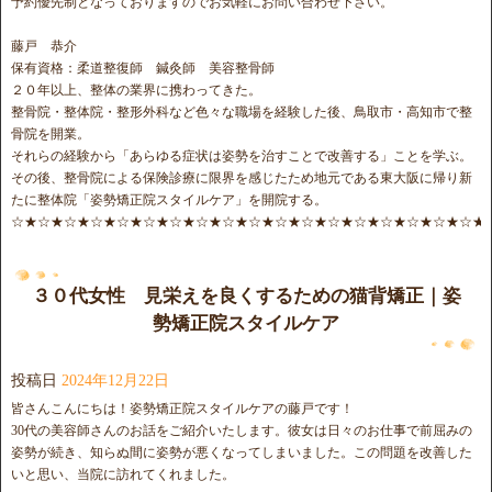
予約優先制となっておりますのでお気軽にお問い合わせ下さい。
藤戸 恭介
保有資格：柔道整復師 鍼灸師 美容整骨師
２０年以上、整体の業界に携わってきた。
整骨院・整体院・整形外科など色々な職場を経験した後、鳥取市・高知市で整
骨院を開業。
それらの経験から「あらゆる症状は姿勢を治すことで改善する」ことを学ぶ。
その後、整骨院による保険診療に限界を感じたため地元である東大阪に帰り新
たに整体院「姿勢矯正院スタイルケア」を開院する。
☆★☆★☆★☆★☆★☆★☆★☆★☆★☆★☆★☆★☆★☆★☆★☆★☆★☆★
３０代女性 見栄えを良くするための猫背矯正｜姿
勢矯正院スタイルケア
投稿日
2024年12月22日
皆さんこんにちは！姿勢矯正院スタイルケアの藤戸です！
30代の美容師さんのお話をご紹介いたします。彼女は日々のお仕事で前屈みの
姿勢が続き、知らぬ間に姿勢が悪くなってしまいました。この問題を改善した
いと思い、当院に訪れてくれました。