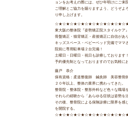
ョンをお考えの際には、ぜひ年明けにご来
ご理解とご協力を賜りますよう、どうぞよ
り申し上げます。
☆★☆★☆★☆★☆★☆★☆★☆★☆★☆
東大阪の整体院『姿勢矯正院スタイルケア
骨盤矯正・猫背矯正・産後矯正に自信があ
キッズスペース・ベビーベッド完備でママ
院前に専用駐車場２台完備！
土曜日・日曜日・祝日も診療しております
予約優先制となっておりますのでお気軽に
藤戸 恭介
保有資格：柔道整復師 鍼灸師 美容整骨
２０年以上、整体の業界に携わってきた。
整骨院・整体院・整形外科など色々な職場
それらの経験から「あらゆる症状は姿勢を
その後、整骨院による保険診療に限界を感
を開院する。
☆★☆★☆★☆★☆★☆★☆★☆★☆★☆