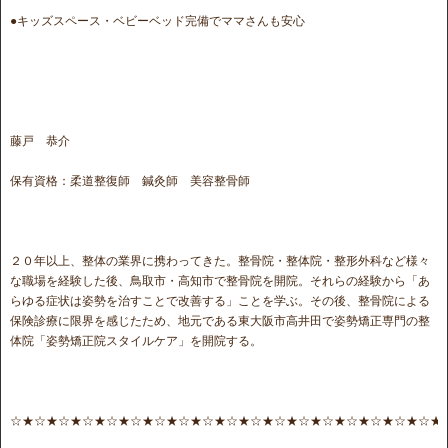
●キッズスペース・ベビーベッド完備でママさんも安心
藤戸 恭介
保有資格：柔道整復師 鍼灸師 美容整骨師
２０年以上、整体の業界に携わってきた。整骨院・整体院・整形外科など様々
な職場を経験した後、鳥取市・高知市で整骨院を開院。それらの経験から「あ
らゆる症状は姿勢を治すことで改善する」ことを学ぶ。その後、整骨院による
保険診療に限界を感じたため、地元である東大阪市高井田で姿勢矯正専門の整
体院「姿勢矯正院スタイルケア」を開院する。
☆★☆★☆★☆★☆★☆★☆★☆★☆★☆★☆★☆★☆★☆★☆★☆★☆★☆★