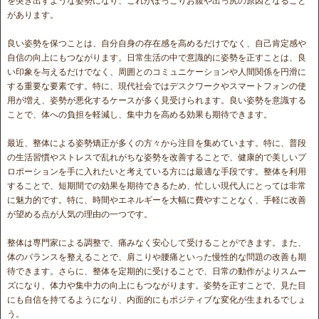
を突き出すような姿勢になり、これがぽっこりお腹や出っ尻の原因となること
があります。
良い姿勢を保つことは、自分自身の存在感を高めるだけでなく、自己肯定感や
自信の向上にもつながります。日常生活の中で意識的に姿勢を正すことは、良
い印象を与えるだけでなく、周囲とのコミュニケーションや人間関係を円滑に
する重要な要素です。特に、現代社会ではデスクワークやスマートフォンの使
用が増え、姿勢が悪化するケースが多く見受けられます。良い姿勢を意識する
ことで、体への負担を軽減し、集中力を高める効果も期待できます。
最近、整体による姿勢矯正が多くの方々から注目を集めています。特に、普段
の生活習慣やストレスで乱れがちな姿勢を改善することで、健康的で美しいプ
ロポーションを手に入れたいと考えている方には最適な手段です。整体を利用
することで、短期間での効果を期待できるため、忙しい現代人にとっては非常
に魅力的です。特に、時間やエネルギーを大幅に費やすことなく、手軽に改善
が望める点が人気の理由の一つです。
整体は専門家による調整で、痛みなく安心して受けることができます。また、
体のバランスを整えることで、肩こりや腰痛といった慢性的な問題の改善も期
待できます。さらに、整体を定期的に受けることで、日常の動作がよりスムー
ズになり、体力や集中力の向上にもつながります。姿勢を正すことで、見た目
にも自信を持てるようになり、内面的にもポジティブな変化が生まれるでしょ
う。