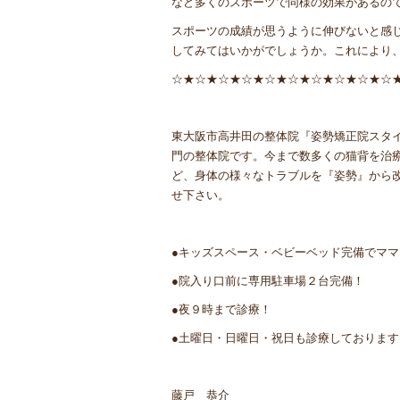
など多くのスポーツで同様の効果があるの
スポーツの成績が思うように伸びないと感
してみてはいかがでしょうか。これにより
☆★☆★☆★☆★☆★☆★☆★☆★☆★☆
東大阪市高井田の整体院『姿勢矯正院スタ
門の整体院です。今まで数多くの猫背を治
ど、身体の様々なトラブルを『姿勢』から
せ下さい。
●キッズスペース・ベビーベッド完備でマ
●院入り口前に専用駐車場２台完備！
●夜９時まで診療！
●土曜日・日曜日・祝日も診療しております
藤戸 恭介