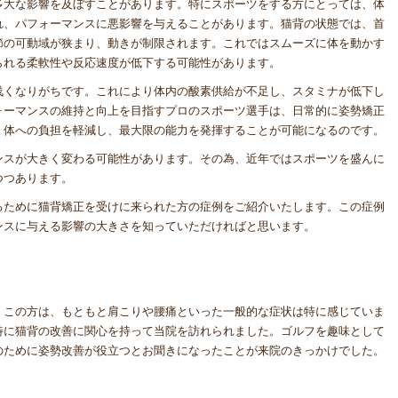
多大な影響を及ぼすことがあります。特にスポーツをする方にとっては、体
れ、パフォーマンスに悪影響を与えることがあります。猫背の状態では、首
節の可動域が狭まり、動きが制限されます。これではスムーズに体を動かす
られる柔軟性や反応速度が低下する可能性があります。
浅くなりがちです。これにより体内の酸素供給が不足し、スタミナが低下し
ォーマンスの維持と向上を目指すプロのスポーツ選手は、日常的に姿勢矯正
、体への負担を軽減し、最大限の能力を発揮することが可能になるのです。
ンスが大きく変わる可能性があります。その為、近年ではスポーツを盛んに
つつあります。
るために猫背矯正を受けに来られた方の症例をご紹介いたします。この症例
ンスに与える影響の大きさを知っていただければと思います。
。この方は、もともと肩こりや腰痛といった一般的な症状は特に感じていま
特に猫背の改善に関心を持って当院を訪れられました。ゴルフを趣味として
のために姿勢改善が役立つとお聞きになったことが来院のきっかけでした。