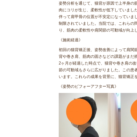
姿勢分析を通じて、猫背が原因で上半身の
肉にコリが生じ、柔軟性が低下していまし
伴って肩甲骨の位置が不安定になっていま
制限されていました。当院では、これらの
り、筋肉の柔軟性や肩関節の可動域が向上
《施術経過》
初回の猫背矯正後、姿勢改善によって肩関
背や巻き肩、筋肉の固さなどの課題がまだ
2ヶ月が経過した時点で、猫背や巻き肩の
節の可動域もさらに広がりました。この患
います。これらの成果を背景に、猫背矯正
《姿勢のビフォーアフター写真》