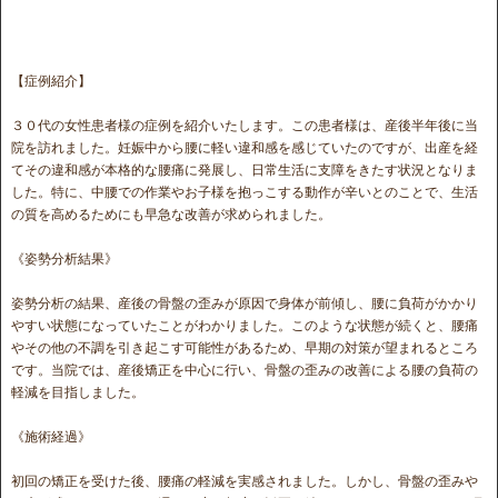
【症例紹介】
３０代の女性患者様の症例を紹介いたします。この患者様は、産後半年後に当
院を訪れました。妊娠中から腰に軽い違和感を感じていたのですが、出産を経
てその違和感が本格的な腰痛に発展し、日常生活に支障をきたす状況となりま
した。特に、中腰での作業やお子様を抱っこする動作が辛いとのことで、生活
の質を高めるためにも早急な改善が求められました。
《姿勢分析結果》
姿勢分析の結果、産後の骨盤の歪みが原因で身体が前傾し、腰に負荷がかかり
やすい状態になっていたことがわかりました。このような状態が続くと、腰痛
やその他の不調を引き起こす可能性があるため、早期の対策が望まれるところ
です。当院では、産後矯正を中心に行い、骨盤の歪みの改善による腰の負荷の
軽減を目指しました。
《施術経過》
初回の矯正を受けた後、腰痛の軽減を実感されました。しかし、骨盤の歪みや