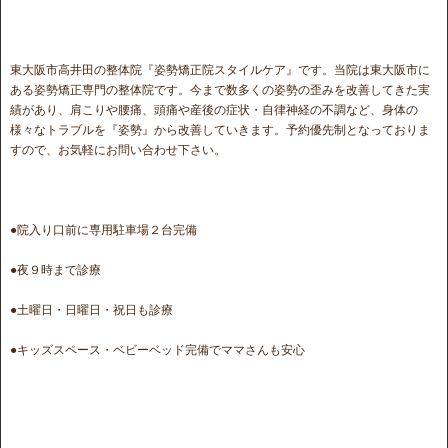
東大阪市高井田の整体院『姿勢矯正院スタイルケア』です。当院は東大阪市に
ある姿勢矯正専門の整体院です。今まで数多くの姿勢の歪みを改善してきた実
績があり、肩こりや腰痛、頭痛や産後の症状・自律神経の不調など、身体の
様々なトラブルを『姿勢』から改善していきます。予約優先制となっておりま
すので、お気軽にお問い合わせ下さい。
●院入り口前に専用駐車場２台完備
●夜９時まで診療
●土曜日・日曜日・祝日も診療
●キッズスペース・ベビーベッド完備でママさんも安心