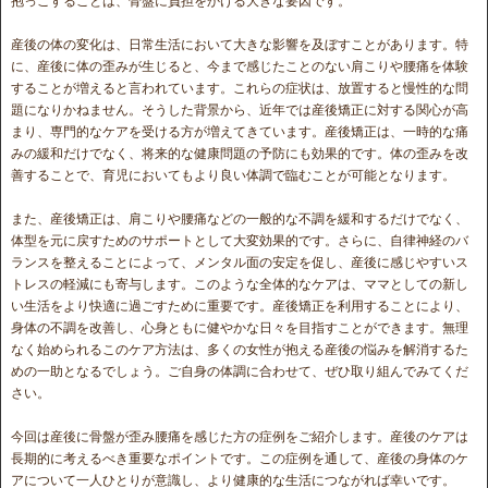
抱っこすることは、骨盤に負担をかける大きな要因です。
産後の体の変化は、日常生活において大きな影響を及ぼすことがあります。特
に、産後に体の歪みが生じると、今まで感じたことのない肩こりや腰痛を体験
することが増えると言われています。これらの症状は、放置すると慢性的な問
題になりかねません。そうした背景から、近年では産後矯正に対する関心が高
まり、専門的なケアを受ける方が増えてきています。産後矯正は、一時的な痛
みの緩和だけでなく、将来的な健康問題の予防にも効果的です。体の歪みを改
善することで、育児においてもより良い体調で臨むことが可能となります。
また、産後矯正は、肩こりや腰痛などの一般的な不調を緩和するだけでなく、
体型を元に戻すためのサポートとして大変効果的です。さらに、自律神経のバ
ランスを整えることによって、メンタル面の安定を促し、産後に感じやすいス
トレスの軽減にも寄与します。このような全体的なケアは、ママとしての新し
い生活をより快適に過ごすために重要です。産後矯正を利用することにより、
身体の不調を改善し、心身ともに健やかな日々を目指すことができます。無理
なく始められるこのケア方法は、多くの女性が抱える産後の悩みを解消するた
めの一助となるでしょう。ご自身の体調に合わせて、ぜひ取り組んでみてくだ
さい。
今回は産後に骨盤が歪み腰痛を感じた方の症例をご紹介します。産後のケアは
長期的に考えるべき重要なポイントです。この症例を通して、産後の身体のケ
アについて一人ひとりが意識し、より健康的な生活につながれば幸いです。