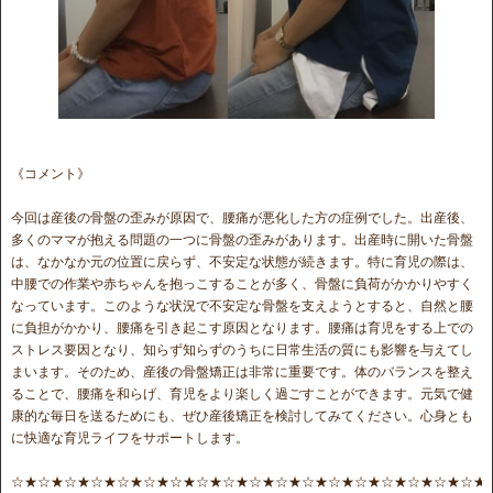
《コメント》
今回は産後の骨盤の歪みが原因で、腰痛が悪化した方の症例でした。出産後、
多くのママが抱える問題の一つに骨盤の歪みがあります。出産時に開いた骨盤
は、なかなか元の位置に戻らず、不安定な状態が続きます。特に育児の際は、
中腰での作業や赤ちゃんを抱っこすることが多く、骨盤に負荷がかかりやすく
なっています。このような状況で不安定な骨盤を支えようとすると、自然と腰
に負担がかかり、腰痛を引き起こす原因となります。腰痛は育児をする上での
ストレス要因となり、知らず知らずのうちに日常生活の質にも影響を与えてし
まいます。そのため、産後の骨盤矯正は非常に重要です。体のバランスを整え
ることで、腰痛を和らげ、育児をより楽しく過ごすことができます。元気で健
康的な毎日を送るためにも、ぜひ産後矯正を検討してみてください。心身とも
に快適な育児ライフをサポートします。
☆★☆★☆★☆★☆★☆★☆★☆★☆★☆★☆★☆★☆★☆★☆★☆★☆★☆★