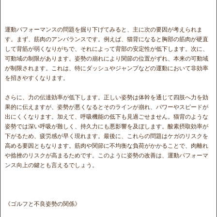
運動パフォーマンスの問題を掘り下げてみると、主に次の要因が考えられま
す。まず、筋肉のアンバランスです。例えば、猫背になると胸部の筋肉が硬直
して背筋が弱くなりがちで、それによって背部の安定性が低下します。次に、
可動域の制限があります。姿勢の崩れにより関節の位置がずれ、本来の可動域
が制限されます。これは、特にダッシュやジャンプなどの運動において非効率
を招きやすくなります。
さらに、力の伝達効率が低下します。正しい姿勢は体幹を通じて四肢へ力を効
果的に伝えますが、姿勢が悪くなるとそのラインが崩れ、パワーやスピードが
出にくくなります。加えて、呼吸機能の低下も見過ごせません。猫背のような
姿勢では深い呼吸が難しく、持久力にも悪影響を及ぼします。酸素摂取効率が
下がるため、疲労感が早く現れます。最後に、これらの問題はケガのリスクを
高める要因ともなります。筋肉や関節に不均衡な負荷がかかることで、肉離れ
や捻挫のリスクが高まるためです。このように姿勢の改善は、運動パフォーマ
ンス向上の鍵とも言えるでしょう。
《ゴルフと不良姿勢の関係》