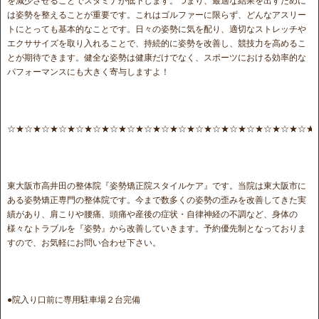
を減少させることでスタミナが低下します。つまり、最適な結果を出すために
は姿勢を整えることが重要です。これはゴルファーに限らず、どんなアスリー
トにとっても基本的なことです。日々の姿勢に気を配り、適切なストレッチや
エクササイズを取り入れることで、持続的に姿勢を改善し、競技力を高めるこ
とが期待できます。健全な姿勢は健康だけでなく、スポーツにおける効率的な
パフォーマンスにも大きく寄与しますよ！
☆★☆★☆★☆★☆★☆★☆★☆★☆★☆★☆★☆★☆★☆★☆★☆★☆★☆★
東大阪市高井田の整体院『姿勢矯正院スタイルケア』です。当院は東大阪市に
ある姿勢矯正専門の整体院です。今まで数多くの姿勢の歪みを改善してきた実
績があり、肩こりや腰痛、頭痛や産後の症状・自律神経の不調など、身体の
様々なトラブルを『姿勢』から改善していきます。予約優先制となっておりま
すので、お気軽にお問い合わせ下さい。
●院入り口前に専用駐車場２台完備