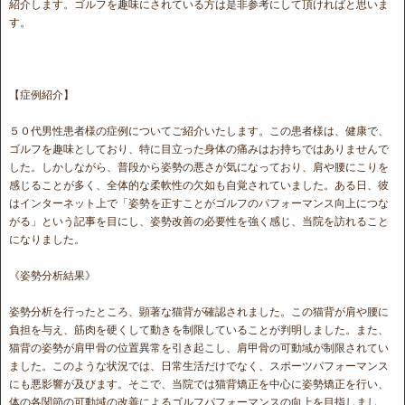
紹介します。ゴルフを趣味にされている方は是非参考にして頂ければと思いま
す。
【症例紹介】
５０代男性患者様の症例についてご紹介いたします。この患者様は、健康で、
ゴルフを趣味としており、特に目立った身体の痛みはお持ちではありませんで
した。しかしながら、普段から姿勢の悪さが気になっており、肩や腰にこりを
感じることが多く、全体的な柔軟性の欠如も自覚されていました。ある日、彼
はインターネット上で「姿勢を正すことがゴルフのパフォーマンス向上につな
がる」という記事を目にし、姿勢改善の必要性を強く感じ、当院を訪れること
になりました。
《姿勢分析結果》
姿勢分析を行ったところ、顕著な猫背が確認されました。この猫背が肩や腰に
負担を与え、筋肉を硬くして動きを制限していることが判明しました。また、
猫背の姿勢が肩甲骨の位置異常を引き起こし、肩甲骨の可動域が制限されてい
ました。このような状況では、日常生活だけでなく、スポーツパフォーマンス
にも悪影響が及びます。そこで、当院では猫背矯正を中心に姿勢矯正を行い、
体の各関節の可動域の改善によるゴルフパフォーマンスの向上を目指しまし