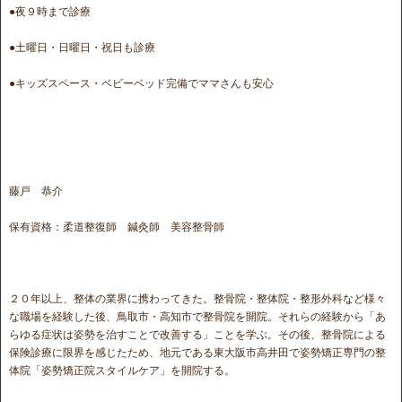
●夜９時まで診療
●土曜日・日曜日・祝日も診療
●キッズスペース・ベビーベッド完備でママさんも安心
藤戸 恭介
保有資格：柔道整復師 鍼灸師 美容整骨師
２０年以上、整体の業界に携わってきた。整骨院・整体院・整形外科など様々
な職場を経験した後、鳥取市・高知市で整骨院を開院。それらの経験から「あ
らゆる症状は姿勢を治すことで改善する」ことを学ぶ。その後、整骨院による
保険診療に限界を感じたため、地元である東大阪市高井田で姿勢矯正専門の整
体院「姿勢矯正院スタイルケア」を開院する。