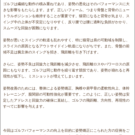
ゴルフは繊細な動作の積み重ねであり、姿勢の悪化はそのパフォーマンスに大
きな影響をもたらします。まず、正しいフォーム、つまり骨盤と背骨のニュー
トラルポジションを維持することが重要です。猫背になると背骨が丸まり、ス
イング中の上体が不安定になりやすく、反り腰では腰に過剰な負担がかかり、
スムーズな回旋が困難になります。
姿勢が悪いとスイングの軌道も乱れやすく、特に猫背は肩の可動域を制限し、
スライスの原因となるアウトサイドイン軌道になりがちです。また、骨盤の前
傾不足は腕主体のスイングを招き、飛距離を引き下げます。
さらに、姿勢不良は回旋力と飛距離を減少させ、飛距離ロスやパワーロスの原
因にもなります。ゴルフは同じ動作を繰り返す競技であり、姿勢が崩れると再
現性が低下し、ミスショットが増えてしまいます。
姿勢改善のためには、整体による姿勢矯正、胸椎や肩甲骨の柔軟性向上、体幹
トレーニング、股関節の可動性強化が重要です。このように、正しい姿勢は安
定したアドレスと回旋力の確保に直結し、ゴルフの飛距離、方向性、再現性の
すべてに影響を与えます。
今回はゴルフパフォーマンスの向上を目的に姿勢矯正にこられた方の症例をご