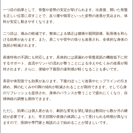
一つ目の効果として、骨盤や姿勢の安定が挙げられます。出産後、開いた骨盤
を正しい位置に戻すことで、反り腰や猫背といった姿勢の改善が見込まれ、体
幹が安定し動きやすくなります。
二つ目は、痛みの軽減です。整体による矯正は腰痛や股関節痛、恥骨痛を和ら
げる効果があります。また、肩こりや背中の張りも改善され、全体的な身体の
負担が軽減されます。
産後特有の不調にも対応します。具体的には尿漏れや骨盤底筋の機能低下に対
するサポート、血流やリンパの流れが整うことによる冷えやむくみの改善が期
待されます。さらに、便秘や下腹部の違和感が軽くなることも多いです。
美容や体型面でも効果があります。下腹のぽっこり改善やヒップラインの引き
締め、脚のむくみやO脚の傾向が軽減されることが期待できます。そして心身
のリフレッシュも提供され、身体のバランスが整うことで疲れにくくなり、自
律神経の調整も期待できます。
ただし、効果には個人差があり、劇的な変化を望む場合は数回から数か月の継
続が必要です。また、帝王切開や産後の体調によって受けられる時期が異なり
ますので、医師や専門家と相談の上で始めることが望ましいです。