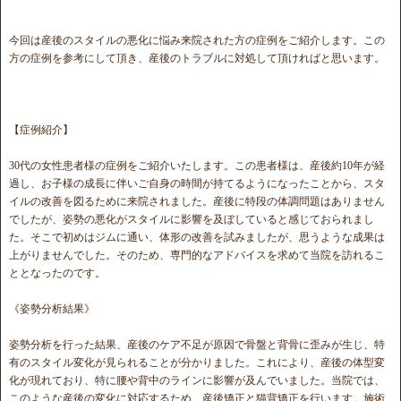
今回は産後のスタイルの悪化に悩み来院された方の症例をご紹介します。この
方の症例を参考にして頂き、産後のトラブルに対処して頂ければと思います。
【症例紹介】
30代の女性患者様の症例をご紹介いたします。この患者様は、産後約10年が経
過し、お子様の成長に伴いご自身の時間が持てるようになったことから、スタ
イルの改善を図るために来院されました。産後に特段の体調問題はありません
でしたが、姿勢の悪化がスタイルに影響を及ぼしていると感じておられまし
た。そこで初めはジムに通い、体形の改善を試みましたが、思うような成果は
上がりませんでした。そのため、専門的なアドバイスを求めて当院を訪れるこ
ととなったのです。
《姿勢分析結果》
姿勢分析を行った結果、産後のケア不足が原因で骨盤と背骨に歪みが生じ、特
有のスタイル変化が見られることが分かりました。これにより、産後の体型変
化が現れており、特に腰や背中のラインに影響が及んでいました。当院では、
このような産後の変化に対応するため、産後矯正と猫背矯正を行います。施術