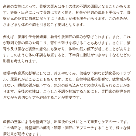
産後の女性にとって、骨盤の歪みは多くの体の不調の原因となることがありま
す。妊娠・出産によって骨盤は大きく開き、靭帯や筋肉の緩みも手伝って、骨
盤が元の位置に自然に戻らずに「歪み」が残る場合があります。この歪みが、
さまざまな体の不調を引き起こす要因となります。
例えば、腰痛や坐骨神経痛、恥骨や股関節の痛みが挙げられます。また、これ
が原因で膝の痛みや肩こり、背中の張りを感じることもあります。さらに、猫
背や反り腰など姿勢の悪化にも繋がり、体幹の筋力低下が起こることがありま
す。このような体の不調を放置すると、下半身に脂肪がつきやすくなるなどの
影響も考えられます。
循環や内臓系の影響としては、冷えやむくみ、便秘や下痢など消化器のトラブ
ル、尿漏れが起こることもあります。また、自律神経系の影響で、疲労感が取
れない、睡眠の質が低下する、気分の落ち込みなどの症状も見られることがあ
ります。産後の女性は、こうした不調を軽減するためにも、専門家の指導を仰
ぎながら適切なケアを継続することが重要です。
産後の整体による骨盤矯正は、出産後の女性にとって重要なケアの一つです。
この矯正は、骨盤周囲の筋肉・靭帯・関節にアプローチすることで、様々な健
康効果が期待できます。