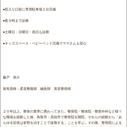
●院入り口前に専用駐車場２台完備
●夜９時まで診療
●土曜日・日曜日・祝日も診療
●キッズスペース・ベビーベッド完備でママさんも安心
藤戸 恭介
保有資格：柔道整復師 鍼灸師 美容整骨師
２０年以上、整体の業界に携わってきた。整骨院・整体院・整形外科など様々
な職場を経験した後、鳥取市・高知市で整骨院を開院。それらの経験から「あ
らゆる症状は姿勢を治すことで改善する」ことを学ぶ。その後、整骨院による