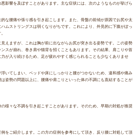
の悪影響を及ぼすことがあります。主な症状には、次のようなものが挙げら
性的な腰痛や張り感を引き起こします。また、骨盤の前傾が原因でお尻や太
にハムストリングスは弱くなりがちです。これにより、外見的に下腹がぽっ
す。
に見えますが、これは胸が前に出ながらお尻が突き出る姿勢です。この姿勢
ランスが崩れ、巻き肩や猫背を招くこともあります。その結果、肩こりや首
に力が入り続けるため、足が疲れやすく感じられることも少なくありませ
が浮いてしまい、ベッドや床にしっかりと腰がつかないため、違和感や痛み
腰は姿勢の問題以上に、腰痛や肩こりといった体の不調にも直結することが
身の様々な不調を引き起こすことがあります。そのため、早期の対処が推奨
症例をご紹介します。この方の症例を参考にして頂き、反り腰に対処して頂