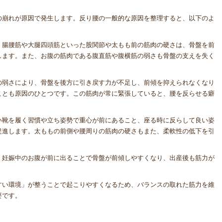
の崩れが原因で発生します。反り腰の一般的な原因を整理すると、以下のよ
。腸腰筋や大腿四頭筋といった股関節や太もも前の筋肉の硬さは、骨盤を前
します。また、お腹の筋肉である腹直筋や腹横筋の弱さも骨盤の支えを失く
の弱さにより、骨盤を後方に引き戻す力が不足し、前傾を抑えられなくなり
ことも原因のひとつです。この筋肉が常に緊張していると、腰を反らせる癖
い靴を履く習慣や立ち姿勢で重心が前にあること、座る時に反らして良い姿
促進します。太ももの前側や腰周りの筋肉の硬さもまた、柔軟性の低下を引
。
。妊娠中のお腹が前に出ることで骨盤が前傾しやすくなり、出産後も筋力が
すい環境」が整うことで起こりやすくなるため、バランスの取れた筋力を維
要です。