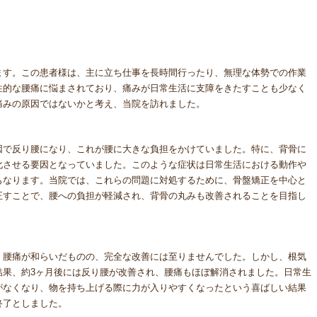
ます。この患者様は、主に立ち仕事を長時間行ったり、無理な体勢での作業
性的な腰痛に悩まされており、痛みが日常生活に支障をきたすことも少なく
痛みの原因ではないかと考え、当院を訪れました。
因で反り腰になり、これが腰に大きな負担をかけていました。特に、背骨に
化させる要因となっていました。このような症状は日常生活における動作や
もなります。当院では、これらの問題に対処するために、骨盤矯正を中心と
正すことで、腰への負担が軽減され、背骨の丸みも改善されることを目指し
、腰痛が和らいだものの、完全な改善には至りませんでした。しかし、根気
結果、約3ヶ月後には反り腰が改善され、腰痛もほぼ解消されました。日常生
がなくなり、物を持ち上げる際に力が入りやすくなったという喜ばしい結果
終了としました。