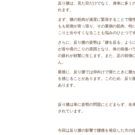
反り腰は、見た目だけでなく、身体に多く
れます。
まず、腰の筋肉が過度に緊張することで慢
もも前側が突っ張り、その裏側の筋肉、特
こりと出やすくなることも悩みのひとつで
さらに、反り腰の姿勢は「腰を反る」よう
が首や肩のこりの原因となり、体の前後バ
の疲れが頻繁に生じます。また、足の前側
ん。
最後に、反り腰では仰向けで寝たときに腰
を感じることがあります。このため、反り
あります。
反り腰は単に姿勢の問題にとどまらず、全
されています。
今回は反り腰の影響で腰痛を発症した方の