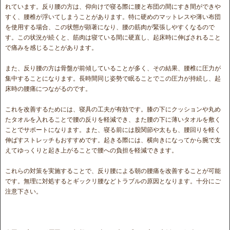
れています。反り腰の方は、仰向けで寝る際に腰と布団の間にすき間ができや
すく、腰椎が浮いてしまうことがあります。特に硬めのマットレスや薄い布団
を使用する場合、この状態が顕著になり、腰の筋肉が緊張しやすくなるので
す。この状況が続くと、筋肉は寝ている間に硬直し、起床時に伸ばされること
で痛みを感じることがあります。
また、反り腰の方は骨盤が前傾していることが多く、その結果、腰椎に圧力が
集中することになります。長時間同じ姿勢で眠ることでこの圧力が持続し、起
床時の腰痛につながるのです。
これを改善するためには、寝具の工夫が有効です。膝の下にクッションや丸め
たタオルを入れることで腰の反りを軽減でき、また腰の下に薄いタオルを敷く
ことでサポートになります。また、寝る前には股関節や太もも、腰回りを軽く
伸ばすストレッチもおすすめです。起きる際には、横向きになってから腕で支
えてゆっくりと起き上がることで腰への負担を軽減できます。
これらの対策を実施することで、反り腰による朝の腰痛を改善することが可能
です。無理に対処するとギックリ腰などトラブルの原因となります。十分にご
注意下さい。