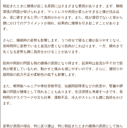
朝起きたときに腰痛が起こる原因にはさまざまな要因があります。まず、睡眠
環境の問題が挙げられます。マットレスや布団が柔らかすぎると腰が沈み込
み、逆に硬すぎると浮いて負担がかかります。また、枕が適切でないと首から
腰にかけてのアライメントが崩れ、結果的に腰痛を引き起こすことがありま
す。
さらに、睡眠時の姿勢も影響します。うつ伏せで寝ると腰が反りやすくなり、
長時間同じ姿勢でいると血流が悪くなり筋肉がこわばります。一方、横向きで
丸くなる姿勢も腰に負担をかけることがあります。
筋肉や関節の問題も朝の腰痛の原因となり得ます。起床時は血流が不十分で筋
肉が硬直しているため、動かすと痛みを感じやすいのです。さらに、腰回りや
股関節の筋力不足や柔軟性の低下も影響します。
また、椎間板ヘルニアや脊柱管狭窄症、仙腸関節障害などの疾患や、腎臓や膵
臓の問題が腰痛として現れることもあります。生活習慣も考慮すべきです。長
時間のデスクワークや立ち仕事、運動不足、冷えやストレスも腰に負担をかけ
ます。
姿勢が原因の場合、特に反り腰は、特に朝起きたときの腰痛の原因として知ら