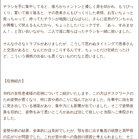
チラシを手に集中してると、後ろからトントンと優しく肩を叩かれ、もうびっ
くり。驚いて振り返ると、その患者さんもびっくりした表情。お互いちょっと
焦っちゃって、持ってたチラシが地面にばらばらに。さらに近所のワンちゃん
が興奮して吠えるもんだから、ちょっとしたパニックです。「あっ、すみませ
ん！」と言い合いながら、二人で道に散らばったチラシを一緒に拾いました。
そんな小さなトラブルがありましたが、こうして思わぬタイミングで患者さん
と交流があると、なんだかほっこりするんです。ちょっとだけ壮絶だったけ
ど、こういう偶然の出会いも悪くないものだなと思いました。
【症例紹介】
30代の女性患者様の症例についてご紹介いたします。この方はデスクワークの
ため姿勢が悪くなり、特に首や肩のこりに悩んでおりました。仕事中に頭を前
に突き出している感覚があり、集中力にも影響が出ていました。そこで姿勢改
善を目的に、姿勢をみて悪いところがあれば治して欲しいと当院へご来院され
ました。
姿勢分析の結果、全体的には良好でしたが、顎を前に出す亀首の状態と肩甲骨
の広がりが問題でした。これが首や肩への負担の原因と考えられました。そこ