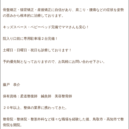
骨盤矯正・猫背矯正・産後矯正に自信があり、肩こり・腰痛などの症状を姿勢
の歪みから根本的に治療しております。
キッズスペース・ベビーベッド完備でママさんも安心！
院入り口前に専用駐車場２台完備！
土曜日・日曜日・祝日も診療しております！
予約優先制となっておりますので、お気軽にお問い合わせ下さい。
藤戸 恭介
保有資格：柔道整復師 鍼灸師 美容整骨師
２０年以上、整体の業界に携わってきた。
整骨院・整体院・整形外科など様々な職場を経験した後、鳥取市・高知市で整
骨院を開院。