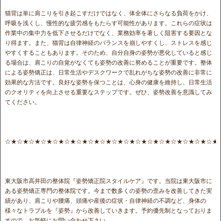
猫背は単に肩こりを引き起こすだけではなく、体全体にさらなる負荷をかけ、
呼吸を浅くし、慢性的な疲労感をもたらす可能性があります。これらの症状は
作業中の集中力を低下させるだけでなく、業務効率を著しく阻害する要因とな
り得ます。また、猫背は自律神経のバランスを崩しやすくし、ストレスを感じ
やすくすることもあります。そのため、自分自身の姿勢が悪化していると感じ
る場合は、肩こりの自覚がなくても姿勢の改善に努めることが重要です。整体
による姿勢矯正は、日常生活やデスクワークで乱れがちな姿勢の改善に非常に
効果的な方法です。良好な姿勢を保つことは、心身の健康を維持し、日常生活
のクオリティを向上させる重要なステップです。ぜひ、姿勢改善を意識してみ
てください。
☆★☆★☆★☆★☆★☆★☆★☆★☆★☆★☆★☆★☆★☆★☆★☆★☆★☆★
東大阪市高井田の整体院『姿勢矯正院スタイルケア』です。当院は東大阪市に
ある姿勢矯正専門の整体院です。今まで数多くの姿勢の歪みを改善してきた実
績があり、肩こりや腰痛、頭痛や産後の症状・自律神経の不調など、身体の
様々なトラブルを『姿勢』から改善していきます。予約優先制となっておりま
すので、お気軽にお問い合わせ下さい。