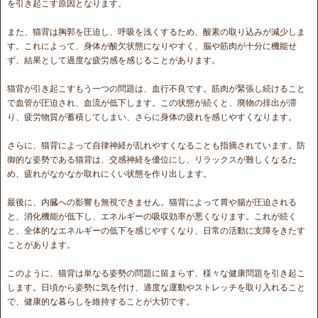
を引き起こす原因となります。
また、猫背は胸郭を圧迫し、呼吸を浅くするため、酸素の取り込みが減少しま
す。これによって、身体が酸欠状態になりやすく、脳や筋肉が十分に機能せ
ず、結果として過度な疲労感を感じることがあります。
猫背が引き起こすもう一つの問題は、血行不良です。筋肉が緊張し続けること
で血管が圧迫され、血流が低下します。この状態が続くと、廃物の排出が滞
り、疲労物質が蓄積してしまい、さらに身体の疲れを感じやすくなります。
さらに、猫背によって自律神経が乱れやすくなることも指摘されています。防
御的な姿勢である猫背は、交感神経を優位にし、リラックスが難しくなるた
め、疲れがなかなか取れにくい状態を作り出します。
最後に、内臓への影響も無視できません。猫背によって胃や腸が圧迫される
と、消化機能が低下し、エネルギーの吸収効率が悪くなります。これが続く
と、全体的なエネルギーの低下を感じやすくなり、日常の活動に支障をきたす
ことがあります。
このように、猫背は単なる姿勢の問題に留まらず、様々な健康問題を引き起こ
します。日頃から姿勢に気を付け、適度な運動やストレッチを取り入れること
で、健康的な暮らしを維持することが大切です。