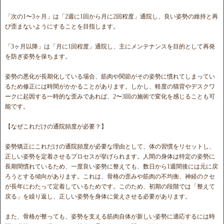
「次の1〜3ヶ月」は「2週に1回から月に2回程度」通院し、良い姿勢の維持と再
び歪まないようにすることを目指します。
「3ヶ月以降」は「月に1回程度」通院し、主にメンテナンスを目的として再発
を防ぎ姿勢を保ちます。
姿勢の悪化が長期化している場合、筋肉や関節がその姿勢に慣れてしまってい
るため修正には時間がかかることがあります。しかし、軽度の猫背やデスクワ
ークに起因する一時的な歪みであれば、2〜3回の施術で変化を感じることも可
能です。
【なぜこれだけの通院頻度が必要？】
姿勢矯正にこれだけの通院頻度が必要な理由として、体の習慣をリセットし、
正しい姿勢を定着させるプロセスが挙げられます。人間の身体は特定の姿勢に
長期間慣れているため、一度良い姿勢に整えても、数日から1週間後には元に戻
ろうとする傾向があります。これは、骨格の歪みや筋肉の不均衡、神経のクセ
が長年にわたって定着しているためです。このため、初期の段階では「整えて
戻る」を繰り返し、正しい姿勢を身体に覚えさせる必要があります。
また、骨格が整っても、姿勢を支える筋肉自体が新しい姿勢に適応するには時