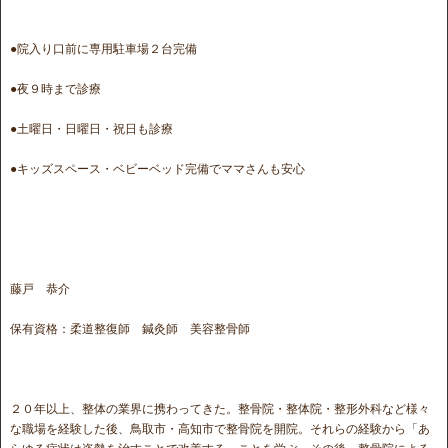
●院入り口前に専用駐車場２台完備
●夜９時まで診療
●土曜日・日曜日・祝日も診療
●キッズスペース・ベビーベッド完備でママさんも安心
藤戸 恭介
保有資格：柔道整復師 鍼灸師 美容整骨師
２０年以上、整体の業界に携わってきた。整骨院・整体院・整形外科など様々
な職場を経験した後、鳥取市・高知市で整骨院を開院。それらの経験から「あ