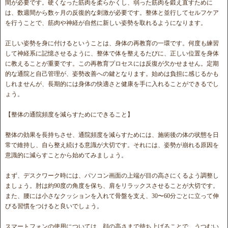
間が必要です。硬くなった筋肉を柔らかくし、弱った筋肉を鍛え直すために
は、数週間から数ヶ月の反復的な刺激が必要です。整体と並行してセルフケア
を行うことで、筋肉や神経が自然に新しい姿勢を取れるようになります。
正しい姿勢を身に付けるということは、身体の再教育の一環です。何度も練習
して神経系に記憶させるように、整体で体を整えるたびに、正しい位置を身体
に教えることが重要です。この再教育プロセスには反復が欠かせません。定期
的な通院と自己管理が、姿勢改善への鍵となります。始めは負担に感じるかも
しれませんが、長期的には身体の快適さと健康を手に入れることができるでし
ょう。
【整体の通院頻度を減らすためにできること】
整体の効果を長持ちさせ、通院頻度を減らすためには、施術後の体の状態を日
常で維持し、自ら整え続ける意識が大切です。それには、姿勢が崩れる原因を
意識的に減らすことから始めてみましょう。
まず、デスクワーク時には、パソコン画面の上端が目の高さにくるよう調整し
ましょう。肘は約90度の角度を保ち、肩をリラックスさせることが大切です。
また、腰には小さなクッションを入れて骨盤を支え、30〜60分ごとに立って伸
びる習慣をつけると良いでしょう。
スマートフォンの使用については、顔の高さまで持ち上げることで、うつむい