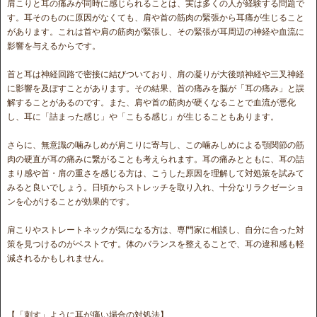
肩こりと耳の痛みが同時に感じられることは、実は多くの人が経験する問題で
す。耳そのものに原因がなくても、肩や首の筋肉の緊張から耳痛が生じること
があります。これは首や肩の筋肉が緊張し、その緊張が耳周辺の神経や血流に
影響を与えるからです。
首と耳は神経回路で密接に結びついており、肩の凝りが大後頭神経や三叉神経
に影響を及ぼすことがあります。その結果、首の痛みを脳が「耳の痛み」と誤
解することがあるのです。また、肩や首の筋肉が硬くなることで血流が悪化
し、耳に「詰まった感じ」や「こもる感じ」が生じることもあります。
さらに、無意識の噛みしめが肩こりに寄与し、この噛みしめによる顎関節の筋
肉の硬直が耳の痛みに繋がることも考えられます。耳の痛みとともに、耳の詰
まり感や首・肩の重さを感じる方は、こうした原因を理解して対処策を試みて
みると良いでしょう。日頃からストレッチを取り入れ、十分なリラクゼーショ
ンを心がけることが効果的です。
肩こりやストレートネックが気になる方は、専門家に相談し、自分に合った対
策を見つけるのがベストです。体のバランスを整えることで、耳の違和感も軽
減されるかもしれません。
【「刺す」ように耳が痛い場合の対処法】