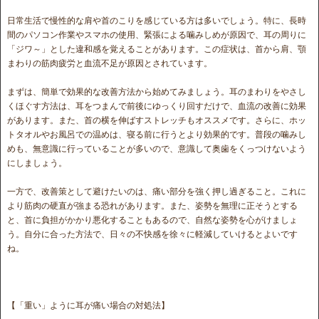
日常生活で慢性的な肩や首のこりを感じている方は多いでしょう。特に、長時
間のパソコン作業やスマホの使用、緊張による噛みしめが原因で、耳の周りに
「ジワ～」とした違和感を覚えることがあります。この症状は、首から肩、顎
まわりの筋肉疲労と血流不足が原因とされています。
まずは、簡単で効果的な改善方法から始めてみましょう。耳のまわりをやさし
くほぐす方法は、耳をつまんで前後にゆっくり回すだけで、血流の改善に効果
があります。また、首の横を伸ばすストレッチもオススメです。さらに、ホッ
トタオルやお風呂での温めは、寝る前に行うとより効果的です。普段の噛みし
めも、無意識に行っていることが多いので、意識して奥歯をくっつけないよう
にしましょう。
一方で、改善策として避けたいのは、痛い部分を強く押し過ぎること。これに
より筋肉の硬直が強まる恐れがあります。また、姿勢を無理に正そうとする
と、首に負担がかかり悪化することもあるので、自然な姿勢を心がけましょ
う。自分に合った方法で、日々の不快感を徐々に軽減していけるとよいです
ね。
【「重い」ように耳が痛い場合の対処法】