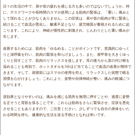
日々の生活の中で、肩や首の疲れを感じる方も多いのではないでしょうか。特
に、デスクワークや長時間のスマホ使用による筋肉の緊張は、「重い」痛みと
して現れることが少なくありません。この症状は、肩や首の筋肉が常に緊張し
続けることで血流が悪化し、酸素不足となり、疲労物質が蓄積されるために起
こります。これにより、神経が慢性的に刺激され、じんわりとした重い痛みが
生じます。
改善するためには、筋肉を「ゆるめる」ことがポイントです。意識的にゆっく
りと深呼吸を行い、筋肉の緊張を和らげましょう。また、肩甲骨を大きくゆっ
くりと回すことで、筋肉のリラックスを促します。耳の後ろから首の付け根を
温めることも有効で、ホットタオルを3分ほど当てることで血流の改善が期待で
きます。そして、就寝前にはスマホの使用を控え、リラックスした状態で眠る
習慣を心がけましょう。これにより、姿勢や自律神経が整い、痛みの軽減につ
ながります。
逆効果となりやすいのは、痛みを感じる箇所を無理に押すことや、過度に姿勢
を正そうと背筋を張ることです。これらは筋肉をさらに緊張させ、症状を悪化
させることもありますので、ご注意ください。少しずつでも自分の身体をいた
わる時間を持ち、健康的な生活を送る手助けとなれば幸いです。