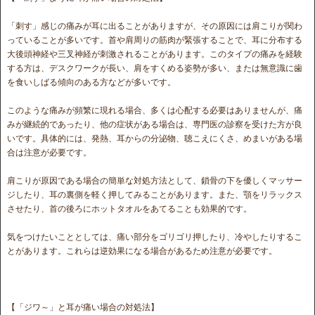
「刺す」感じの痛みが耳に出ることがありますが、その原因には肩こりが関わ
っていることが多いです。首や肩周りの筋肉が緊張することで、耳に分布する
大後頭神経や三叉神経が刺激されることがあります。このタイプの痛みを経験
する方は、デスクワークが長い、肩をすくめる姿勢が多い、または無意識に歯
を食いしばる傾向のある方などが多いです。
このような痛みが頻繁に現れる場合、多くは心配する必要はありませんが、痛
みが継続的であったり、他の症状がある場合は、専門医の診察を受けた方が良
いです。具体的には、発熱、耳からの分泌物、聴こえにくさ、めまいがある場
合は注意が必要です。
肩こりが原因である場合の簡単な対処方法として、鎖骨の下を優しくマッサー
ジしたり、耳の裏側を軽く押してみることがあります。また、顎をリラックス
させたり、首の後ろにホットタオルをあてることも効果的です。
気をつけたいこととしては、痛い部分をゴリゴリ押したり、冷やしたりするこ
とがあります。これらは逆効果になる場合があるため注意が必要です。
【「ジワ～」と耳が痛い場合の対処法】