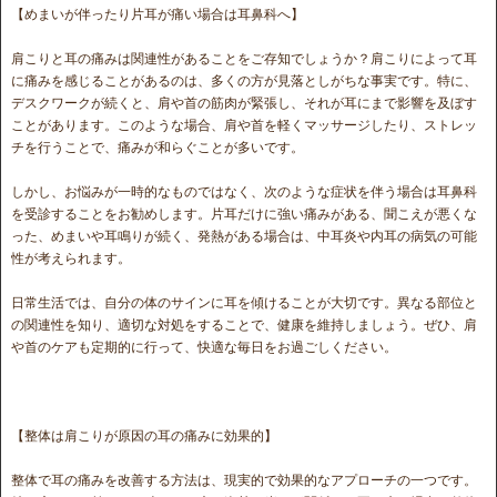
【めまいが伴ったり片耳が痛い場合は耳鼻科へ】
肩こりと耳の痛みは関連性があることをご存知でしょうか？肩こりによって耳
に痛みを感じることがあるのは、多くの方が見落としがちな事実です。特に、
デスクワークが続くと、肩や首の筋肉が緊張し、それが耳にまで影響を及ぼす
ことがあります。このような場合、肩や首を軽くマッサージしたり、ストレッ
チを行うことで、痛みが和らぐことが多いです。
しかし、お悩みが一時的なものではなく、次のような症状を伴う場合は耳鼻科
を受診することをお勧めします。片耳だけに強い痛みがある、聞こえが悪くな
った、めまいや耳鳴りが続く、発熱がある場合は、中耳炎や内耳の病気の可能
性が考えられます。
日常生活では、自分の体のサインに耳を傾けることが大切です。異なる部位と
の関連性を知り、適切な対処をすることで、健康を維持しましょう。ぜひ、肩
や首のケアも定期的に行って、快適な毎日をお過ごしください。
【整体は肩こりが原因の耳の痛みに効果的】
整体で耳の痛みを改善する方法は、現実的で効果的なアプローチの一つです。