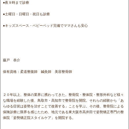
●夜９時まで診療
●土曜日・日曜日・祝日も診療
●キッズスペース・ベビーベッド完備でママさんも安心
藤戸 恭介
保有資格：柔道整復師 鍼灸師 美容整骨師
２０年以上、整体の業界に携わってきた。整骨院・整体院・整形外科など様々
な職場を経験した後、鳥取市・高知市で整骨院を開院。それらの経験から「あ
らゆる症状は姿勢を治すことで改善する」ことを学ぶ。その後、整骨院による
保険診療に限界を感じたため、地元である東大阪市高井田で姿勢矯正専門の整
体院「姿勢矯正院スタイルケア」を開院する。