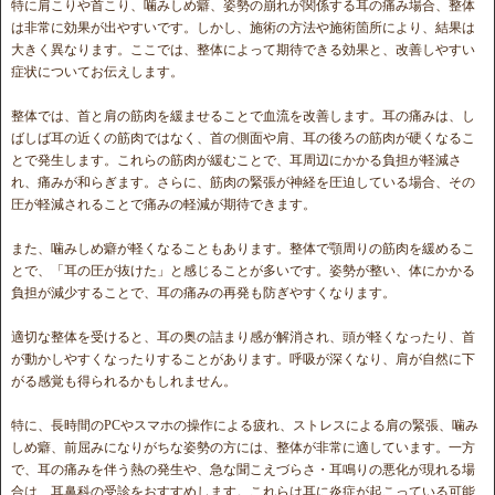
特に肩こりや首こり、噛みしめ癖、姿勢の崩れが関係する耳の痛み場合、整体
は非常に効果が出やすいです。しかし、施術の方法や施術箇所により、結果は
大きく異なります。ここでは、整体によって期待できる効果と、改善しやすい
症状についてお伝えします。
整体では、首と肩の筋肉を緩ませることで血流を改善します。耳の痛みは、し
ばしば耳の近くの筋肉ではなく、首の側面や肩、耳の後ろの筋肉が硬くなるこ
とで発生します。これらの筋肉が緩むことで、耳周辺にかかる負担が軽減さ
れ、痛みが和らぎます。さらに、筋肉の緊張が神経を圧迫している場合、その
圧が軽減されることで痛みの軽減が期待できます。
また、噛みしめ癖が軽くなることもあります。整体で顎周りの筋肉を緩めるこ
とで、「耳の圧が抜けた」と感じることが多いです。姿勢が整い、体にかかる
負担が減少することで、耳の痛みの再発も防ぎやすくなります。
適切な整体を受けると、耳の奥の詰まり感が解消され、頭が軽くなったり、首
が動かしやすくなったりすることがあります。呼吸が深くなり、肩が自然に下
がる感覚も得られるかもしれません。
特に、長時間のPCやスマホの操作による疲れ、ストレスによる肩の緊張、噛み
しめ癖、前屈みになりがちな姿勢の方には、整体が非常に適しています。一方
で、耳の痛みを伴う熱の発生や、急な聞こえづらさ・耳鳴りの悪化が現れる場
合は、耳鼻科の受診をおすすめします。これらは耳に炎症が起こっている可能