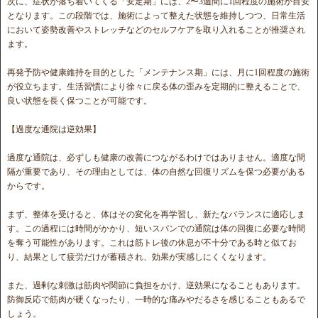
次に、症状が落ち着いてくる「安定期」には、2〜3週間に1回程度の施術が目安
となります。この段階では、施術によって整えた状態を維持しつつ、日常生活
において姿勢改善やストレッチなどのセルフケアを取り入れることが推奨され
ます。
再発予防や健康維持を目的とした「メンテナンス期」には、月に1回程度の施術
が役立ちます。生活習慣により徐々に戻る体の歪みを定期的に整えることで、
良い状態を長く保つことが可能です。
【過度な通院は逆効果】
過度な通院は、必ずしも健康の改善につながるわけではありません。適度な間
隔が重要であり、その理由としては、体の自然な回復リズムを保つ必要がある
からです。
まず、整体を受けると、体はその変化を再学習し、新たなバランスに適応しま
す。この過程には時間がかかり、短いスパンでの通院は体の回復に必要な時間
を奪う可能性があります。これは筋トレ後の休息が不十分である時と似てお
り、結果として疲労だけが蓄積され、効果が実感しにくくなります。
また、過剰な刺激は筋肉や関節に負担をかけ、逆効果になることもあります。
防御反応で筋肉が硬くなったり、一時的な痛みやだるさを感じることもあるで
しょう。