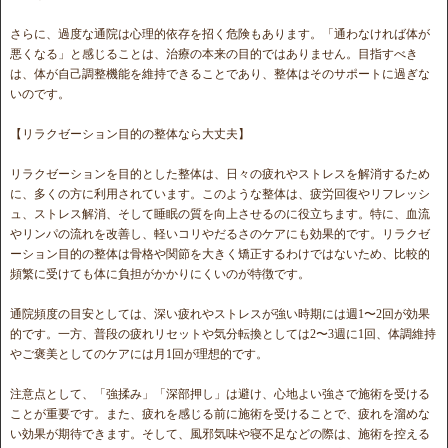
さらに、過度な通院は心理的依存を招く危険もあります。「通わなければ体が
悪くなる」と感じることは、治療の本来の目的ではありません。目指すべき
は、体が自己調整機能を維持できることであり、整体はそのサポートに過ぎな
いのです。
【リラクゼーション目的の整体なら大丈夫】
リラクゼーションを目的とした整体は、日々の疲れやストレスを解消するため
に、多くの方に利用されています。このような整体は、疲労回復やリフレッシ
ュ、ストレス解消、そして睡眠の質を向上させるのに役立ちます。特に、血流
やリンパの流れを改善し、軽いコリやだるさのケアにも効果的です。リラクゼ
ーション目的の整体は骨格や関節を大きく矯正するわけではないため、比較的
頻繁に受けても体に負担がかかりにくいのが特徴です。
通院頻度の目安としては、深い疲れやストレスが強い時期には週1〜2回が効果
的です。一方、普段の疲れリセットや気分転換としては2〜3週に1回、体調維持
やご褒美としてのケアには月1回が理想的です。
注意点として、「強揉み」「深部押し」は避け、心地よい強さで施術を受ける
ことが重要です。また、疲れを感じる前に施術を受けることで、疲れを溜めな
い効果が期待できます。そして、風邪気味や寝不足などの際は、施術を控える