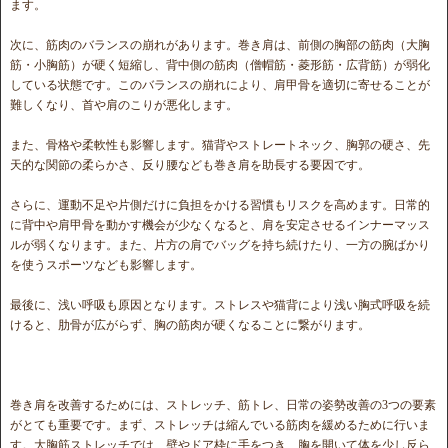
ます。
次に、筋肉のバランスの崩れがあります。巻き肩は、前側の胸部の筋肉（大胸
筋・小胸筋）が硬く短縮し、背中側の筋肉（僧帽筋・菱形筋・広背筋）が弱化
している状態です。このバランスの崩れにより、肩甲骨を適切に寄せることが
難しくなり、首や肩のこりが悪化します。
また、骨格や柔軟性も影響します。猫背やストレートネック、胸郭の硬さ、先
天的な関節の柔らかさ、反り腰なども巻き肩を助長する要因です。
さらに、運動不足や片側だけに負担をかける習慣もリスクを高めます。日常的
に背中や肩甲骨を動かす機会が少なくなると、肩を安定させるインナーマッス
ルが弱くなります。また、片方の肩でバッグを持ち続けたり、一方の腕ばかり
を使うスポーツなども影響します。
最後に、浅い呼吸も原因となります。ストレスや猫背により浅い胸式呼吸を続
けると、肋骨が広がらず、胸の筋肉が硬くなることに繋がります。
巻き肩を改善するためには、ストレッチ、筋トレ、日常の姿勢改善の3つの要素
がとても重要です。まず、ストレッチは縮んでいる筋肉を緩めるために行いま
す。大胸筋ストレッチでは、壁やドア枠に手をつき、胸を開いて体を少し反ら