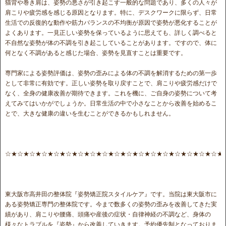
猫背や巻き肩は、姿勢の悪さが引き起こす一般的な問題であり、多くの人々が
肩こりや疲労感を感じる原因となります。特に、デスクワークに限らず、日常
生活での反復的な動作や筋力バランスの不均衡が原因で姿勢が悪化することが
よくあります。一見正しい姿勢を保っているように思えても、詳しく調べると
不自然な姿勢が体の不調を引き起こしていることがあります。ですので、体に
何となく不調があると感じた場合、姿勢を見直すことは重要です。
専門家による姿勢評価は、姿勢の歪みによる体の不調を解消するための第一歩
として非常に有効です。正しい姿勢を取り戻すことで、肩こりや疲労感だけで
なく、全身の健康改善が期待できます。これを機に、ご自身の姿勢について考
えてみてはいかがでしょうか。日常生活の中で小さなことから改善を始めるこ
とで、大きな健康の違いを生むことができるかもしれません。
☆★☆★☆★☆★☆★☆★☆★☆★☆★☆★☆★☆★☆★☆★☆★☆★☆★☆★
東大阪市高井田の整体院『姿勢矯正院スタイルケア』です。当院は東大阪市に
ある姿勢矯正専門の整体院です。今まで数多くの姿勢の歪みを改善してきた実
績があり、肩こりや腰痛、頭痛や産後の症状・自律神経の不調など、身体の
様々なトラブルを『姿勢』から改善していきます。予約優先制となっておりま