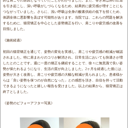
的な肩こりの原因となっていたことがわかりました。また、巻き肩は肺の圧迫
を引き起こし、深い呼吸がしづらくなるため、結果的に疲労感が増すことにも
つながっていました。さらに、浅い呼吸は全身の酸素供給の低下を招くため、
体調全体に悪影響を及ぼす可能性があります。当院では、これらの問題を解決
するために、猫背矯正を中心とした姿勢矯正を行い、肩こりや疲労感の改善を
目指しました。
《施術経過》
初回の猫背矯正を通じて、姿勢の変化を実感し、肩こりや疲労感の軽減が確認
されました。特に肩まわりのコリが解消され、日常生活においても快適さが増
したとのことです。週に一度の矯正を継続することで、徐々に無意識で良い姿
勢が保たれるようになり、生活の質が向上しました。2ヶ月を経過した後には、
姿勢が大きく改善し、肩こりや疲労感の大幅な軽減が見られました。患者様か
らは「良い姿勢を保つのが自然になった」との感想を頂き、自信を持って活動
できるようになったと嬉しい報告を受けました。以上の結果から、猫背矯正は
終了としました。
《姿勢のビフォーアフター写真》