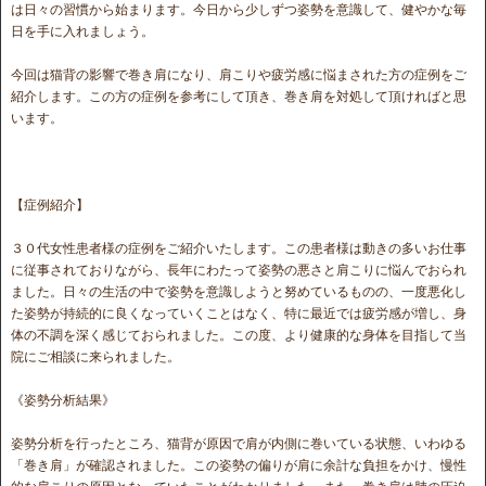
は日々の習慣から始まります。今日から少しずつ姿勢を意識して、健やかな毎
日を手に入れましょう。
今回は猫背の影響で巻き肩になり、肩こりや疲労感に悩まされた方の症例をご
紹介します。この方の症例を参考にして頂き、巻き肩を対処して頂ければと思
います。
【症例紹介】
３０代女性患者様の症例をご紹介いたします。この患者様は動きの多いお仕事
に従事されておりながら、長年にわたって姿勢の悪さと肩こりに悩んでおられ
ました。日々の生活の中で姿勢を意識しようと努めているものの、一度悪化し
た姿勢が持続的に良くなっていくことはなく、特に最近では疲労感が増し、身
体の不調を深く感じておられました。この度、より健康的な身体を目指して当
院にご相談に来られました。
《姿勢分析結果》
姿勢分析を行ったところ、猫背が原因で肩が内側に巻いている状態、いわゆる
「巻き肩」が確認されました。この姿勢の偏りが肩に余計な負担をかけ、慢性