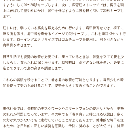
すようにして20〜30秒キープします。次に、広背筋ストレッチでは、両手を頭
上に伸ばして壁や柱にかけ、背中を伸ばすように腰を軽く引いて20秒キープし
ます。
筋トレは、弱っている筋肉を鍛えるために行います。肩甲骨寄せでは、椅子に
座り胸を張り、肩甲骨を寄せるイメージで5秒キープし、これを10回×2セット行
います。ローイングエクササイズではゴムチューブを使用し、肘を引きながら
肩甲骨を寄せます。
日常生活でも姿勢の改善が必要です。座っているときは、骨盤を立てて腰を少
し反らし、背もたれに深く座ります。就寝時は、高すぎない枕を使い、必要に
応じてタオルで肩の高さを調整します。
これらの習慣を続けることで、巻き肩の改善が可能となります。毎日少しの時
間を使って努力を続けることで、姿勢を大きく改善することができます。
現代社会では、長時間のデスクワークやスマートフォンの使用などから、姿勢
の乱れが問題となっています。その中でも「巻き肩」と呼ばれる状態は、多く
の方が気づかないうちに進行していることがよくあります。健康的な毎日を送
るためには日常的に正しい姿勢を意識し、予防に努めることが大切です。健康