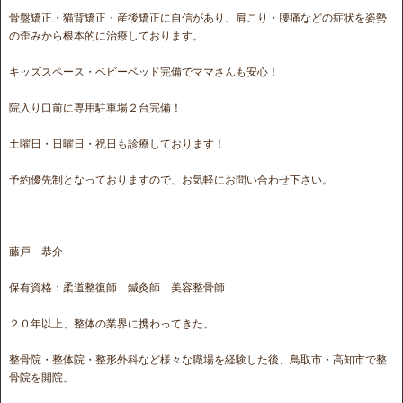
骨盤矯正・猫背矯正・産後矯正に自信があり、肩こり・腰痛などの症状を姿勢
の歪みから根本的に治療しております。
キッズスペース・ベビーベッド完備でママさんも安心！
院入り口前に専用駐車場２台完備！
土曜日・日曜日・祝日も診療しております！
予約優先制となっておりますので、お気軽にお問い合わせ下さい。
藤戸 恭介
保有資格：柔道整復師 鍼灸師 美容整骨師
２０年以上、整体の業界に携わってきた。
整骨院・整体院・整形外科など様々な職場を経験した後、鳥取市・高知市で整
骨院を開院。