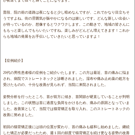
が夜遅くまで煌々と輝くことになります。
普段、院の前の道路は夜になると少し暗めなんですが、これでかなり目立ちそ
うですよね。街の雰囲気が賑やかになるのは嬉しいです。どんな新しい出会い
が待っているのか、想像するとワクワクします。この動きで、地域の皆さんに
ももっと楽しんでもらいたいですね。楽しみがどんどん増えてきます！これか
らも地域の発展をお手伝いしていきたいと思っていますよ！
【症例紹介】
20代の男性患者様の症例をご紹介いたします。この方は最近、首の痛みに悩ま
され、病院でストレートネックと診断されました。湿布や痛み止め薬の処方を
受けたものの、十分な改善が見られず、当院に来院されました。
姿勢分析を行ったところ、首が前方に傾き、首関節が硬直していることが判明
しました。この状態は首に過度な負荷をかけるため、痛みの原因となっていま
した。改善策として、当院では猫背矯正を取り入れ、このストレートネックの
改善に努めました。
初回の猫背矯正後には頭の位置が変わり、首の痛みも緩和し始めました。継続
した矯正が必要だったため、週１回の頻度で猫背矯正を続け更なる姿勢の改善