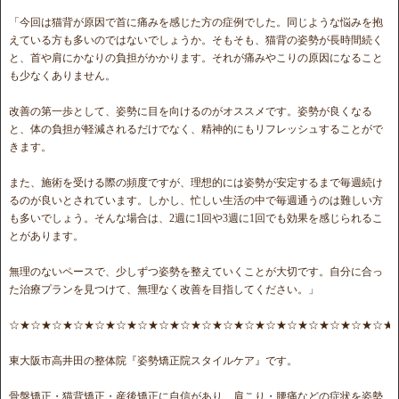
「今回は猫背が原因で首に痛みを感じた方の症例でした。同じような悩みを抱
えている方も多いのではないでしょうか。そもそも、猫背の姿勢が長時間続く
と、首や肩にかなりの負担がかかります。それが痛みやこりの原因になること
も少なくありません。
改善の第一歩として、姿勢に目を向けるのがオススメです。姿勢が良くなる
と、体の負担が軽減されるだけでなく、精神的にもリフレッシュすることがで
きます。
また、施術を受ける際の頻度ですが、理想的には姿勢が安定するまで毎週続け
るのが良いとされています。しかし、忙しい生活の中で毎週通うのは難しい方
も多いでしょう。そんな場合は、2週に1回や3週に1回でも効果を感じられるこ
とがあります。
無理のないペースで、少しずつ姿勢を整えていくことが大切です。自分に合っ
た治療プランを見つけて、無理なく改善を目指してください。」
☆★☆★☆★☆★☆★☆★☆★☆★☆★☆★☆★☆★☆★☆★☆★☆★☆★☆★
東大阪市高井田の整体院『姿勢矯正院スタイルケア』です。
骨盤矯正・猫背矯正・産後矯正に自信があり、肩こり・腰痛などの症状を姿勢