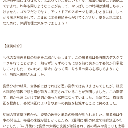
分が熱中症になるなんて」と思っていたみたいですが、最近の猛暑は予想以上
ですよね。昨年も同じようなことがあって、やっぱりこの時期は油断しちゃい
けません。ゴルフだけでなく、アウトドアのスポーツを楽しむときには、しっ
かり暑さ対策をして、こまめに水分補給を心がけてください。夏を元気に楽し
むために、体調管理に気をつけましょう！
【症例紹介】
40代の女性患者様の症例をご紹介いたします。この患者様は長時間のデスクワ
ークを行うことが多く、知らず知らずのうちに頭を前に突き出す姿勢が日常化
していました。そのため、最近になって肩こりや首の痛みを感じるようにな
り、当院へ来院されました。
姿勢分析の結果、全体的にはそれほど悪い姿勢ではありませんでしたが、軽度
の猫背が原因で頭と肩が前方に固定されていることが判明しました。この影響
で、首から肩にかけて筋肉が張った状態になっていました。当院では、猫背矯
正を提案し、姿勢矯正により首や肩への負担を軽減することに努めました。
初回の猫背矯正後から、姿勢の改善と痛みの軽減が見られました。患者様は仕
事の関係上、毎週の来院が難しかったため、2週間に1回の頻度で猫背矯正を行
いました。3ヶ月後には姿勢の大幅な改善が確認され、首の痛みや肩こりも改善