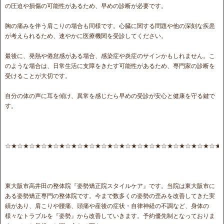
の圧迫や損傷の可能性があるため、早めの診断が必要です。
胸の痛みを伴う肩こりの場合も同様です。心臓に関する問題や他の深刻な疾患
が考えられるため、速やかに医療機関を受診してください。
最後に、発熱や倦怠感がある場合、感染症や炎症のサインかもしれません。こ
のような場合は、日常生活に支障をきたす可能性があるため、専門家の診断を
受けることが大切です。
自分の体の声に耳を傾け、異常を感じたら早めの受診が安心と健康を守る鍵で
す。
☆★☆★☆★☆★☆★☆★☆★☆★☆★☆★☆★☆★☆★☆★☆★☆★☆★☆★
東大阪市高井田の整体院『姿勢矯正院スタイルケア』です。当院は東大阪市に
ある姿勢矯正専門の整体院です。今まで数多くの姿勢の歪みを改善してきた実
績があり、肩こりや腰痛、頭痛や産後の症状・自律神経の不調など、身体の
様々なトラブルを『姿勢』から改善していきます。予約優先制となっておりま