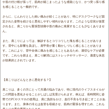
や首の付け根が張って、筋肉が縮こまったような感覚になり、かつ突っ張り感
を感じることも一般的です。
さらに、じんわりとした鈍い痛みが続くことがあり、特にデスクワークなど固
定された姿勢を続けると悪化しやすい傾向があります。このような症状が放置
されると、肩こりから緊張型頭痛や首の痛みに発展することも少なくありませ
ん。
また、肩こりによっては、触診するとコリコリした塊を感じることがありま
す。背中にも影響を及ぼし、肩甲骨が重く動かしづらく感じることがありま
す。これにより、背中全体に痛みを感じることもあるため、適切なケアが必要
です。これらを踏まえ、肩こり解消にはストレッチやマッサージ、適度な休息
が効果的とされています。
【肩こりはどんなときに悪化する？】
肩こりは、多くの方にとって共通の悩みであり、特に現代のライフスタイルが
この問題を悪化させることがしばしば見受けられます。例えば、長時間同じ姿
勢でのPCやスマホの使用は、肩に負担をかけ、血行不良を引き起こすことがあ
ります。また、身体の冷えは血管を収縮させ、筋肉の緊張を増すため、これも
肩こりの悪化要因となります。