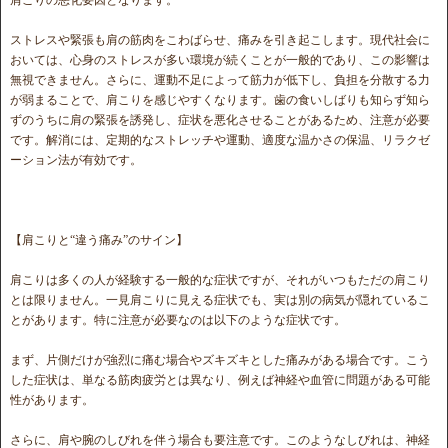
ストレスや緊張も肩の筋肉をこわばらせ、痛みを引き起こします。現代社会に
おいては、心身のストレスが多い環境が続くことが一般的であり、この影響は
無視できません。さらに、運動不足によって筋力が低下し、負担を分散する力
が弱まることで、肩こりを感じやすくなります。歯の食いしばりも知らず知ら
ずのうちに肩の緊張を誘発し、症状を悪化させることがあるため、注意が必要
です。解消には、定期的なストレッチや運動、適度な温かさの保温、リラクゼ
ーション法が有効です。
【肩こりと“違う痛み”のサイン】
肩こりは多くの人が経験する一般的な症状ですが、それがいつもただの肩こり
とは限りません。一見肩こりに見える症状でも、実は別の病気が隠れているこ
とがあります。特に注意が必要なのは以下のような症状です。
まず、片側だけが強烈に痛む場合やズキズキとした痛みがある場合です。こう
した症状は、単なる筋肉疲労とは異なり、例えば神経や血管に問題がある可能
性があります。
さらに、肩や腕のしびれを伴う場合も要注意です。このようなしびれは、神経