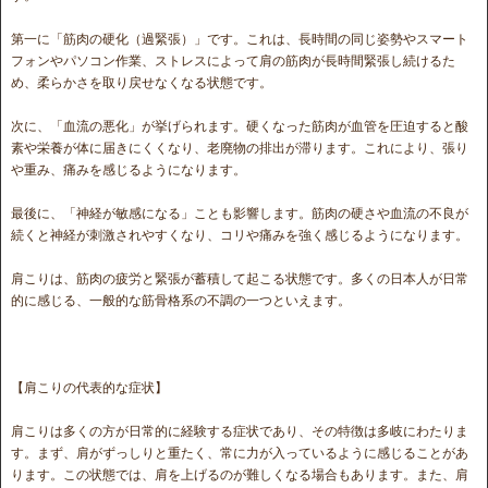
第一に「筋肉の硬化（過緊張）」です。これは、長時間の同じ姿勢やスマート
フォンやパソコン作業、ストレスによって肩の筋肉が長時間緊張し続けるた
め、柔らかさを取り戻せなくなる状態です。
次に、「血流の悪化」が挙げられます。硬くなった筋肉が血管を圧迫すると酸
素や栄養が体に届きにくくなり、老廃物の排出が滞ります。これにより、張り
や重み、痛みを感じるようになります。
最後に、「神経が敏感になる」ことも影響します。筋肉の硬さや血流の不良が
続くと神経が刺激されやすくなり、コリや痛みを強く感じるようになります。
肩こりは、筋肉の疲労と緊張が蓄積して起こる状態です。多くの日本人が日常
的に感じる、一般的な筋骨格系の不調の一つといえます。
【肩こりの代表的な症状】
肩こりは多くの方が日常的に経験する症状であり、その特徴は多岐にわたりま
す。まず、肩がずっしりと重たく、常に力が入っているように感じることがあ
ります。この状態では、肩を上げるのが難しくなる場合もあります。また、肩