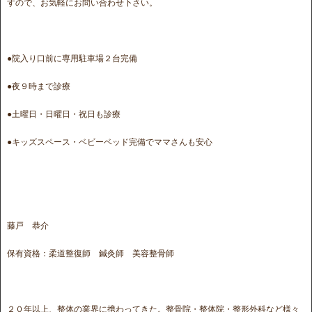
すので、お気軽にお問い合わせ下さい。
●院入り口前に専用駐車場２台完備
●夜９時まで診療
●土曜日・日曜日・祝日も診療
●キッズスペース・ベビーベッド完備でママさんも安心
藤戸 恭介
保有資格：柔道整復師 鍼灸師 美容整骨師
２０年以上、整体の業界に携わってきた。整骨院・整体院・整形外科など様々