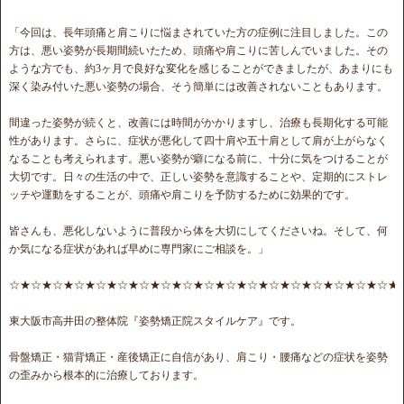
「今回は、長年頭痛と肩こりに悩まされていた方の症例に注目しました。この
方は、悪い姿勢が長期間続いたため、頭痛や肩こりに苦しんでいました。その
ような方でも、約3ヶ月で良好な変化を感じることができましたが、あまりにも
深く染み付いた悪い姿勢の場合、そう簡単には改善されないこともあります。
間違った姿勢が続くと、改善には時間がかかりますし、治療も長期化する可能
性があります。さらに、症状が悪化して四十肩や五十肩として肩が上がらなく
なることも考えられます。悪い姿勢が癖になる前に、十分に気をつけることが
大切です。日々の生活の中で、正しい姿勢を意識することや、定期的にストレ
ッチや運動をすることが、頭痛や肩こりを予防するために効果的です。
皆さんも、悪化しないように普段から体を大切にしてくださいね。そして、何
か気になる症状があれば早めに専門家にご相談を。」
☆★☆★☆★☆★☆★☆★☆★☆★☆★☆★☆★☆★☆★☆★☆★☆★☆★☆★
東大阪市高井田の整体院『姿勢矯正院スタイルケア』です。
骨盤矯正・猫背矯正・産後矯正に自信があり、肩こり・腰痛などの症状を姿勢
の歪みから根本的に治療しております。