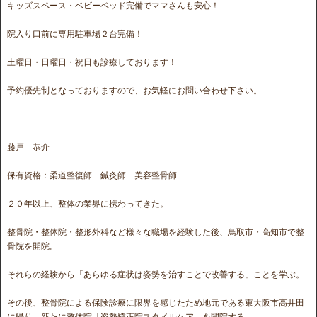
キッズスペース・ベビーベッド完備でママさんも安心！
院入り口前に専用駐車場２台完備！
土曜日・日曜日・祝日も診療しております！
予約優先制となっておりますので、お気軽にお問い合わせ下さい。
藤戸 恭介
保有資格：柔道整復師 鍼灸師 美容整骨師
２０年以上、整体の業界に携わってきた。
整骨院・整体院・整形外科など様々な職場を経験した後、鳥取市・高知市で整
骨院を開院。
それらの経験から「あらゆる症状は姿勢を治すことで改善する」ことを学ぶ。
その後、整骨院による保険診療に限界を感じたため地元である東大阪市高井田
に帰り、新たに整体院「姿勢矯正院スタイルケア」を開院する。