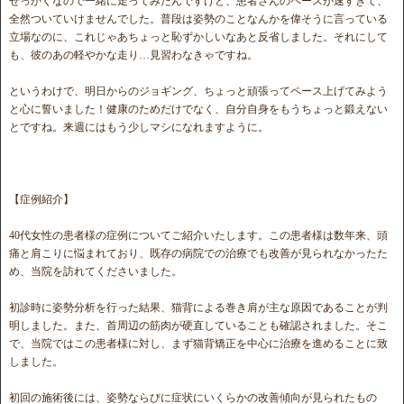
せっかくなので一緒に走ってみたんですけど、患者さんのペースが速すぎて、
全然ついていけませんでした。普段は姿勢のことなんかを偉そうに言っている
立場なのに、これじゃあちょっと恥ずかしいなあと反省しました。それにして
も、彼のあの軽やかな走り…見習わなきゃですね。
というわけで、明日からのジョギング、ちょっと頑張ってペース上げてみよう
と心に誓いました！健康のためだけでなく、自分自身をもうちょっと鍛えない
とですね。来週にはもう少しマシになれますように。
【症例紹介】
40代女性の患者様の症例についてご紹介いたします。この患者様は数年来、頭
痛と肩こりに悩まれており、既存の病院での治療でも改善が見られなかったた
め、当院を訪れてくださいました。
初診時に姿勢分析を行った結果、猫背による巻き肩が主な原因であることが判
明しました。また、首周辺の筋肉が硬直していることも確認されました。そこ
で、当院ではこの患者様に対し、まず猫背矯正を中心に治療を進めることに致
しました。
初回の施術後には、姿勢ならびに症状にいくらかの改善傾向が見られたもの