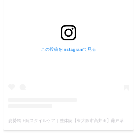
この投稿をInstagramで見る
姿勢矯正院スタイルケア｜整体院【東大阪市高井田】藤戸恭介(@stylecare0813)がシェアした投稿