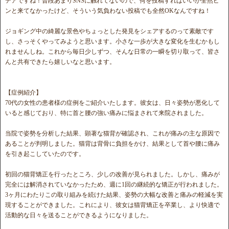
デアですね！普段あまりSNSに触れてないので、何を投稿すればいいか全然ピ
ンと来てなかったけど、そういう気負わない投稿でも全然OKなんですね！
ジョギング中の綺麗な景色やちょっとした発見をシェアするのって素敵です
し、さっそくやってみようと思います。小さな一歩が大きな変化を生むかもし
れませんしね。これから毎日少しずつ、そんな日常の一瞬を切り取って、皆さ
んと共有できたら嬉しいなと思います。
【症例紹介】
70代の女性の患者様の症例をご紹介いたします。彼女は、日々姿勢が悪化して
いると感じており、特に首と腰の強い痛みに悩まされて来院されました。
当院で姿勢を分析した結果、顕著な猫背が確認され、これが痛みの主な原因で
あることが判明しました。猫背は背骨に負担をかけ、結果として首や腰に痛み
を引き起こしていたのです。
初回の猫背矯正を行ったところ、少しの改善が見られました。しかし、痛みが
完全には解消されていなかったため、週に1回の継続的な矯正が行われました。
3ヶ月にわたりこの取り組みを続けた結果、姿勢の大幅な改善と痛みの軽減を実
現することができました。これにより、彼女は猫背矯正を卒業し、より快適で
活動的な日々を送ることができるようになりました。