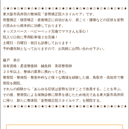
☆★☆★☆★☆★☆★☆★☆★☆★☆★☆★☆★☆★☆★☆★☆★☆★☆★☆★
東大阪市高井田の整体院『姿勢矯正院スタイルケア』です。
骨盤矯正・猫背矯正・産後矯正に自信があり、肩こり・腰痛などの症状を姿勢
の歪みから根本的に治療しております。
キッズスペース・ベビーベッド完備でママさんも安心！
院入り口前に専用駐車場２台完備！
土曜日・日曜日・祝日も診療しております！
予約優先制となっておりますので、お気軽にお問い合わせ下さい。
藤戸 恭介
保有資格：柔道整復師 鍼灸師 美容整骨師
２０年以上、整体の業界に携わってきた。
整骨院・整体院・整形外科など様々な職場を経験した後、鳥取市・高知市で整
骨院を開院。
それらの経験から「あらゆる症状は姿勢を治すことで改善する」ことを学ぶ。
その後、整骨院による保険診療に限界を感じたため地元である東大阪市高井田
に帰り、新たに整体院「姿勢矯正院スタイルケア」を開院する。
☆★☆★☆★☆★☆★☆★☆★☆★☆★☆★☆★☆★☆★☆★☆★☆★☆★☆★