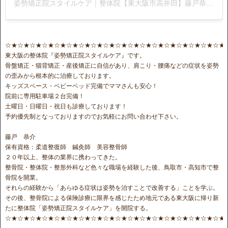
姿勢矯正院スタイルケア｜整体院【東大阪市高井田】藤戸恭介(@stylecare0813)がシェアした投稿
☆★☆★☆★☆★☆★☆★☆★☆★☆★☆★☆★☆★☆★☆★☆★☆★☆★☆★
東大阪の整体院『姿勢矯正院スタイルケア』です。
骨盤矯正・猫背矯正・産後矯正に自信があり、肩こり・腰痛などの症状を姿勢
の歪みから根本的に治療しております。
キッズスペース・ベビーベッド完備でママさんも安心！
院前に専用駐車場２台完備！
土曜日・日曜日・祝日も診療しております！
予約優先制となっておりますのでお気軽にお問い合わせ下さい。
藤戸 恭介
保有資格：柔道整復師 鍼灸師 美容整骨師
２０年以上、整体の業界に携わってきた。
整骨院・整体院・整形外科など色々な職場を経験した後、鳥取市・高知市で整
骨院を開業。
それらの経験から「あらゆる症状は姿勢を治すことで改善する」ことを学ぶ。
その後、整骨院による保険診療に限界を感じたため地元である東大阪に帰り新
たに整体院「姿勢矯正院スタイルケア」を開院する。
☆★☆★☆★☆★☆★☆★☆★☆★☆★☆★☆★☆★☆★☆★☆★☆★☆★☆★