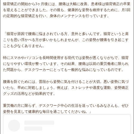
猫背矯正の開始から3ヶ月後には、腰痛は大幅に改善。患者様は猫背矯正の卒業
を迎えることができました。その後も、健康的な姿勢を維持するために、月1回
の定期的な猫背矯正を行い、身体のメンテナンスを行っています。
「猫背が原因で腰痛に悩まされている方、意外と多いんです。猫背というと肩
こりを思い浮かべる方が多いかもしれませんが、この姿勢が腰痛を引き起こす
ことも少なくありません。
特にスマホやパソコンを長時間使用する現代では姿勢が悪くなりがちで、猫背
になりやすい環境が整っています。その結果、腰痛は以前の重労働者に限られ
た問題から、デスクワーカーにとっても一般的な悩みになっているのです。
腰痛を防ぐためには、普段から姿勢に気を付けることが大切。悪い姿勢に気づ
いたら、早めに対処しましょう。例えば、ストレッチや適度な運動、姿勢矯正
グッズの活用などが効果的です。
重労働の方に限らず、デスクワーク中心の生活を送っているみなさんも、ぜひ
姿勢を見直して健康的な毎日を過ごしてくださいね。」