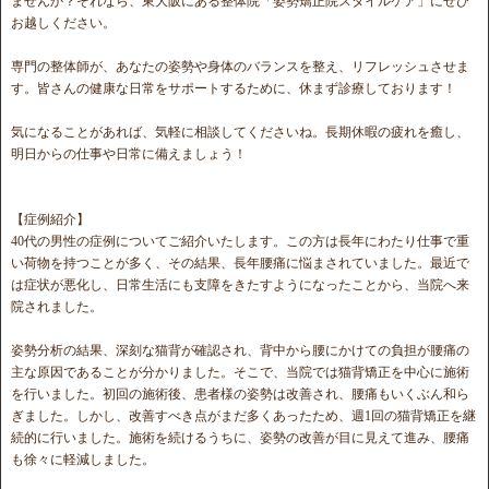
ませんか？それなら、東大阪にある整体院「姿勢矯正院スタイルケア」にぜひ
お越しください。
専門の整体師が、あなたの姿勢や身体のバランスを整え、リフレッシュさせま
す。皆さんの健康な日常をサポートするために、休まず診療しております！
気になることがあれば、気軽に相談してくださいね。長期休暇の疲れを癒し、
明日からの仕事や日常に備えましょう！
【症例紹介】
40代の男性の症例についてご紹介いたします。この方は長年にわたり仕事で重
い荷物を持つことが多く、その結果、長年腰痛に悩まされていました。最近で
は症状が悪化し、日常生活にも支障をきたすようになったことから、当院へ来
院されました。
姿勢分析の結果、深刻な猫背が確認され、背中から腰にかけての負担が腰痛の
主な原因であることが分かりました。そこで、当院では猫背矯正を中心に施術
を行いました。初回の施術後、患者様の姿勢は改善され、腰痛もいくぶん和ら
ぎました。しかし、改善すべき点がまだ多くあったため、週1回の猫背矯正を継
続的に行いました。施術を続けるうちに、姿勢の改善が目に見えて進み、腰痛
も徐々に軽減しました。