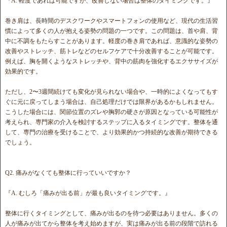
『A. 軽度であれば可能ですが、改善しない場合は整体のタイミングです。』
巻き肩は、長時間のデスクワークやスマートフォンの使用など、現代の生活習
慣によって多くの人が抱える姿勢の問題の一つです。この問題は、首や肩、背
中に不調をもたらすことがあります。軽度の巻き肩であれば、意識的な姿勢の
改善やストレッチ、筋トレなどのセルフケアで十分改善することが可能です。
例えば、胸を開くようなストレッチや、背中の筋肉を強化するエクササイズが
効果的です。
ただし、2〜3週間続けても変化が見られない場合や、一時的によくなってもす
ぐに元に戻ってしまう場合は、自己処理だけでは限界があるかもしれません。
こうした場合には、関節位置のズレや胸郭の硬さが原因となっている可能性が
考えられ、専門家の介入を検討するステップに入るタイミングです。整体を通
して、専門の治療を受けることで、より効果的かつ持続的な改善が期待できる
でしょう。
Q2. 痛みがなくても整体に行っていいですか？
『A. むしろ「痛みが出る前」が最も良いタイミングです。』
整体に行くタイミングとして、痛みが出るのを待つ必要はありません。多くの
人が痛みが出てから整体を考え始めますが、実は痛みが出る前の段階で訪れる