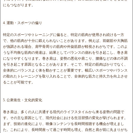
にもつながります。
4. 運動・スポーツの偏り
特定のスポーツやトレーニングに偏ると、特定の筋肉が使用され続ける一方
で、他の筋肉が十分に鍛えられないことがあります。例えば、前鋸筋や大胸筋
が強調される場合、肩甲骨周りの筋肉や外旋筋群が軽視されがちです。このよ
うな不均衡な筋肉の発達は、結果としてバランスの崩れを引き起こし、巻き肩
になりやすくなります。巻き肩は、姿勢の悪化や肩こり、腰痛などの体の不調
を引き起こす原因となることがあります。そこで、特定の筋肉ばかりでなく、
全体的にバランスよく体を動かすことが重要です。幅広いスポーツやバランス
の取れたトレーニングを取り入れることで、全体的な筋力と持久力を向上させ
ることが可能です。
5. 公衆衛生・文化的変化
巻き肩は、多くの人に共通する現代のライフスタイルから来る姿勢の問題で
す。その主な原因として、現代社会における生活習慣の変化が挙げられます。
まず、技術の進化により、映像コンテンツを長時間視聴する機会が増えまし
た。これにより、長時間座って過ごす時間も増え、自然と肩が前に丸まりがち