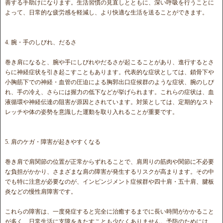
善する手助けになります。生活習慣の見直しとともに、深い呼吸を行うことに
よって、日常的な疲労感を軽減し、より快適な生活を送ることができます。
4. 腕・手のしびれ、だるさ
巻き肩になると、腕や手にしびれやだるさが起こることがあり、進行するとさ
らに神経症状を引き起こすこともあります。代表的な症状としては、鎖骨下や
小胸筋下での神経・血管の圧迫による胸郭出口症候群のような症状、腕のしび
れ、手の冷え、さらには握力の低下などが挙げられます。これらの症状は、血
液循環や神経伝達の阻害が原因とされています。対策としては、定期的なスト
レッチや体の姿勢を意識した運動を取り入れることが重要です。
5. 肩のケガ・障害が起きやすくなる
巻き肩で肩関節の位置が正常からずれることで、肩周りの筋肉や関節に不必要
な負担がかかり、さまざまな肩の障害が発生するリスクが高まります。その中
でも特に注意が必要なのが、インピンジメント症候群や四十肩・五十肩、腱板
炎などの慢性肩障害です。
これらの障害は、一度発症すると完全に治癒するまでに長い時間がかかること
が多く、日常生活に支障をきたすことも少なくありません。予防のためには、