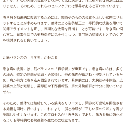
ますが、肝心の関節の位置をしっかりと元に戻さなければ根本的な解決には至
りません。そのため、これらのセルフケアには限界があると言われています。
巻き肩を効果的に改善するためには、関節そのものの位置を正しい状態にリセ
ットすることが求められます。整体による姿勢矯正は、専門的な技術を用いて
関節アライメントを正し、長期的な改善を目指すことが可能です。巻き肩に悩
む方は、日常生活での姿勢保持に気を付けつつ、専門家の指導のもとでのケア
を検討されると良いでしょう。
2. 筋バランスの「再学習」が起こる
巻き肩の改善には、筋バランスの「再学習」が重要です。巻き肩の方は、多く
の場合、特定の筋肉が短縮・過緊張し、他の筋肉が低活動・抑制されているた
め、肩が前方に巻き込み固定されています。具体的には、大胸筋や小胸筋、広
背筋の上部が短縮し、菱形筋や下部僧帽筋、肩の外旋筋群が十分に働いていま
せん。
そのため、整体では短縮している筋肉をリリースし、関節の可動域を回復させ
る施術を同時に行います。これにより、脳と神経が「正しい肩の位置」を再び
認識しやすくなります。このプロセスが「再学習」であり、筋力を単に強化す
るよりも即時的な姿勢改善を生むのに役立ちます。