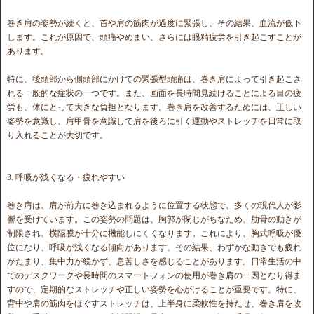
巻き肩の姿勢が続くと、首や肩の筋肉が過度に緊張し、その結果、血流が低下
します。これが原因で、頭痛やめまい、さらには眼精疲労を引き起こすことが
あります。
特に、後頭部から側頭部にかけての緊張型頭痛は、巻き肩によって引き起こさ
れる一般的な症状の一つです。また、画面を長時間見続けることによる目の疲
労も、体にとって大きな負担となります。巻き肩を改善するためには、正しい
姿勢を意識し、肩甲骨を意識して肩を後ろに引く運動やストレッチを日常に取
り入れることが大切です。
3. 呼吸が浅くなる・疲れやすい
巻き肩は、肩が前方に巻き込まれるように位置する状態で、多くの現代人が影
響を受けています。この姿勢の問題は、胸郭が閉じがちなため、肋骨の動きが
制限され、横隔膜が十分に機能しにくくなります。これにより、胸式呼吸が優
位になり、呼吸が浅くなる傾向があります。その結果、わずかな動きでも疲れ
がたまり、集中力が続かず、息苦しさを感じることがあります。日常生活の中
でのデスクワークや長時間のスマートフォンの使用が巻き肩の一因となり得ま
すので、定期的なストレッチや正しい姿勢を心がけることが重要です。特に、
背中や肩の筋肉をほぐすストレッチは、上半身に柔軟性を持たせ、巻き肩を改