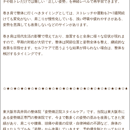
チや筋トレだけでは難しい「正しい姿勢」を神経レベルで再学習できます。
巻き肩で整体に行くべきタイミングとしては、ストレッチや運動を2〜3週間続
けても変化がない、肩こりが慢性化している、浅い呼吸や疲れやすさがある、
姿勢を意識しても改善しないなどのサインがあります。
巻き肩は現代生活の影響で増えており、放置すると全身に様々な症状が現れま
すので、早期の対処が大切です。整体は関節位置と姿勢全体を整え、継続的な
改善を目指せます。セルフケアで思うような結果が得られない場合は、整体を
検討するタイミングです。
☆★☆★☆★☆★☆★☆★☆★☆★☆★☆★☆★☆★☆★☆★☆★☆★☆★☆★
東大阪市高井田の整体院『姿勢矯正院スタイルケア』です。当院は東大阪市に
ある姿勢矯正専門の整体院です。今まで数多くの姿勢の歪みを改善してきた実
績があり、肩こりや腰痛、頭痛や産後の症状・自律神経の不調など、身体の
様々なトラブルを『姿勢』から改善していきます。予約優先制となっておりま