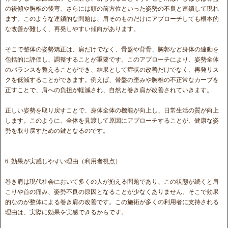
の後傾や胸椎の後弯、さらには頭の前方位といった姿勢の不良と連鎖して現れ
ます。このような連鎖的な問題は、肩そのものだけにアプローチしても根本的
な改善が難しく、再発しやすい傾向があります。
そこで整体の姿勢矯正は、肩だけでなく、骨盤や背骨、胸郭など身体の連動を
包括的に評価し、調整することが重要です。このアプローチにより、姿勢全体
のバランスを整えることができ、結果として症状の改善だけでなく、再発リス
クを低減することができます。例えば、骨盤の歪みや胸椎の不正常なカーブを
正すことで、肩への負担が軽減され、自然と巻き肩が改善されていきます。
正しい姿勢を取り戻すことで、身体全体の機能が向上し、日常生活の質が向上
します。このように、全体を見渡して原因にアプローチすることが、健康な姿
勢を取り戻すための鍵となるのです。
6. 効果が実感しやすい理由（利用者視点）
巻き肩は現代社会において多くの人が抱える問題であり、この状態が続くと肩
こりや首の痛み、姿勢不良の原因となることが少なくありません。そこで効果
的なのが整体による巻き肩の改善です。この施術が多くの利用者に支持される
理由は、実際に効果を実感できるからです。