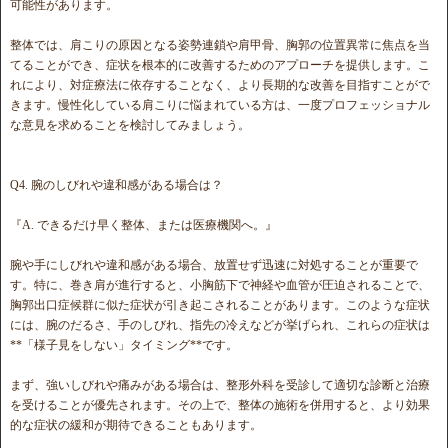
可能性があります。
整体では、肩こりの原因となる姿勢連鎖や肩甲骨、胸郭の位置異常に焦点を当
てることができ、症状を根本的に改善するためのアプローチを提供します。こ
れにより、対症療法に依存することなく、より長期的な改善を目指すことがで
きます。慢性化している肩こりに悩まれている方は、一度プロフェッショナル
な意見を求めることを検討してみましょう。
Q4. 腕のしびれや違和感がある場合は？
『A. できるだけ早く整体、または医療機関へ。』
腕や手にしびれや違和感がある場合、放置せず迅速に対処することが重要で
す。特に、巻き肩が進行すると、小胸筋下で神経や血管が圧迫されることで、
胸郭出口症候群に似た症状が引き起こされることがあります。このような症状
には、腕のだるさ、手のしびれ、指先の冷えなどが挙げられ、これらの症状は
**「様子見をしない」タイミング**です。
まず、強いしびれや痛みがある場合は、整形外科を受診して適切な診断と治療
を受けることが優先されます。その上で、整体の施術を併用すると、より効果
的な症状の緩和が期待できることもあります。