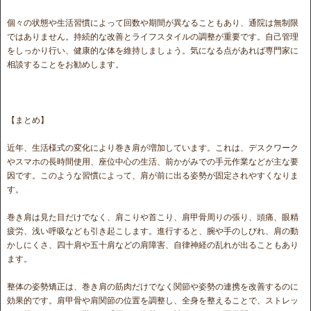
個々の状態や生活習慣によって回数や期間が異なることもあり、通院は無制限
ではありません。持続的な改善とライフスタイルの調整が重要です。自己管理
をしっかり行い、健康的な体を維持しましょう。気になる点があれば専門家に
相談することをお勧めします。
【まとめ】
近年、生活様式の変化により巻き肩が増加しています。これは、デスクワーク
やスマホの長時間使用、座位中心の生活、前かがみでの手元作業などが主な要
因です。このような習慣によって、肩が前に出る姿勢が固定されやすくなりま
す。
巻き肩は見た目だけでなく、肩こりや首こり、肩甲骨周りの張り、頭痛、眼精
疲労、浅い呼吸なども引き起こします。進行すると、腕や手のしびれ、肩の動
かしにくさ、四十肩や五十肩などの肩障害、自律神経の乱れが出ることもあり
ます。
整体の姿勢矯正は、巻き肩の筋肉だけでなく関節や姿勢の連携を改善するのに
効果的です。肩甲骨や肩関節の位置を調整し、全身を整えることで、ストレッ