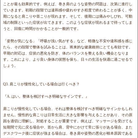
ことが最も効果的です。例えば、巻き肩のような姿勢の問題は、次第に進行し
ていきます。初期の段階では違和感や疲れやすさ程度で終わることが多く、中
期になると肩こりや首こりが現れます。そして、後期には痛みやしびれ、可動
域の制限といった症状が出てきます。このような症状が現れるまで待ってしま
うと、回復に時間がかかることが一般的です。
「姿勢が気になる」「呼吸が浅い気がする」など、軽微な不安や違和感を感じ
たら、その段階で整体を試みることは、将来的な健康維持にとても有効です。
早期の対応は、症状の悪化を防ぎ、体のバランスを整える良い機会となりま
す。これにより、より良い身体の状態を保ち、日々の生活を快適に過ごせるで
しょう。
Q3. 肩こりが慢性化している場合は行くべき？
『A. はい。整体を検討すべき明確なサインです。』
肩こりが慢性化している場合、それは整体を検討すべき明確なサインかもしれ
ません。慢性的な肩こりは日常生活に大きな影響を与えることがあり、その原
因を適切に理解し、対処することが重要です。例えば、マッサージを受けても
短期間で元に戻る場合や、首から肩、背中にかけて常に張りがある場合、また
デスクワーク後に症状が強まる場合は、巻き肩や姿勢の悪化が根本原因である