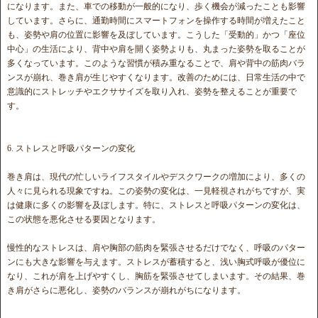
になります。また、車での移動が一般的になり、歩く機会が減ったことも影響
しています。さらに、通勤時間にスマートフォンを操作する時間が増えたこと
も、姿勢や肩の位置に影響を及ぼしています。こうした「受動的」かつ「座位
中心」の生活により、背中や肩を開く姿勢よりも、丸まった姿勢を取ることが
多くなっています。このような習慣が積み重なることで、肩や背中の筋肉バラ
ンスが崩れ、巻き肩が生じやすくなります。改善のためには、日常生活の中で
意識的にストレッチやエクササイズを取り入れ、姿勢を整えることが重要で
す。
6. ストレスと呼吸パターンの変化
巻き肩は、現代の忙しいライフスタイルやデスクワークの増加により、多くの
人々に見られる現象ですね。この姿勢の変化は、一見軽視されがちですが、実
は健康に多くの影響を及ぼします。特に、ストレスと呼吸パターンの変化は、
この状態を悪化させる要因となります。
慢性的なストレスは、肩や胸部の筋肉を緊張させるだけでなく、呼吸のパター
ンにも大きな影響を与えます。ストレスが蓄積すると、浅い胸式呼吸が優位に
なり、これが肩を上げやすくし、胸筋を緊張させてしまいます。その結果、巻
き肩がさらに悪化し、姿勢のバランスが崩れがちになります。