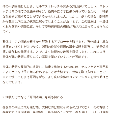
体の不調を感じたとき、セルフストレッチを試みる方は多いでしょう。ストレ
ッチはその場での緊張を和らげ、筋肉をほぐす効果を持っているため、一時的
な改善を実感することができるかもしれません。しかし、多くの場合、数時間
から数日以内に元の状態に戻ってしまうことがあります。この現象は、一度ほ
ぐれた筋肉や関節位置、そして姿勢保持筋の機能が再び元に戻ってしまうため
です。
整体は、この問題を根本から解決するアプローチを取ります。整体師は、単な
る筋肉のほぐしだけでなく、関節の位置や筋膜の滑走状態を調整し、姿勢保持
筋の誤作動を修正することで、より持続的な改善を目指します。これにより、
身体が元の状態に戻りにくい基盤を築いていくことが可能です。
身体の状態を長期的に改善し、健康を維持するためには、セルフケアと専門家
によるケアを上手に組み合わせることが大切です。整体を取り入れることで、
自力で戻ってしまう原因を断ち、より良い身体のコンディションを保つ助けと
なるでしょう。
5. 症状だけでなく「原因連鎖」を断ち切れる
巻き肩の矯正に取り組む際、大切なのは症状そのものだけでなく、その背後に
存在する「原因連鎖」を理解し、断ち切ることです。巻き肩は、しばしば骨盤