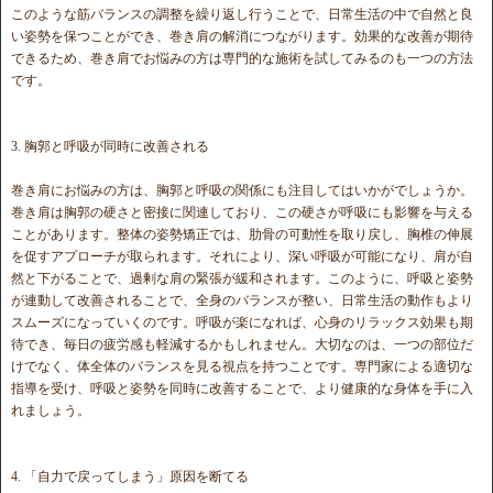
このような筋バランスの調整を繰り返し行うことで、日常生活の中で自然と良
い姿勢を保つことができ、巻き肩の解消につながります。効果的な改善が期待
できるため、巻き肩でお悩みの方は専門的な施術を試してみるのも一つの方法
です。
3. 胸郭と呼吸が同時に改善される
巻き肩にお悩みの方は、胸郭と呼吸の関係にも注目してはいかがでしょうか。
巻き肩は胸郭の硬さと密接に関連しており、この硬さが呼吸にも影響を与える
ことがあります。整体の姿勢矯正では、肋骨の可動性を取り戻し、胸椎の伸展
を促すアプローチが取られます。それにより、深い呼吸が可能になり、肩が自
然と下がることで、過剰な肩の緊張が緩和されます。このように、呼吸と姿勢
が連動して改善されることで、全身のバランスが整い、日常生活の動作もより
スムーズになっていくのです。呼吸が楽になれば、心身のリラックス効果も期
待でき、毎日の疲労感も軽減するかもしれません。大切なのは、一つの部位だ
けでなく、体全体のバランスを見る視点を持つことです。専門家による適切な
指導を受け、呼吸と姿勢を同時に改善することで、より健康的な身体を手に入
れましょう。
4. 「自力で戻ってしまう」原因を断てる