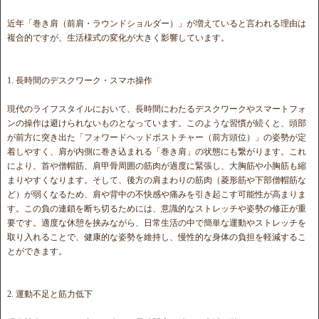
近年「巻き肩（前肩・ラウンドショルダー）」が増えていると言われる理由は
複合的ですが、生活様式の変化が大きく影響しています。
1. 長時間のデスクワーク・スマホ操作
現代のライフスタイルにおいて、長時間にわたるデスクワークやスマートフォ
ンの操作は避けられないものとなっています。このような習慣が続くと、頭部
が前方に突き出た「フォワードヘッドポストチャー（前方頭位）」の姿勢が定
着しやすく、肩が内側に巻き込まれる「巻き肩」の状態にも繋がります。これ
により、首や僧帽筋、肩甲骨周囲の筋肉が過度に緊張し、大胸筋や小胸筋も縮
まりやすくなります。そして、後方の肩まわりの筋肉（菱形筋や下部僧帽筋な
ど）が弱くなるため、肩や背中の不快感や痛みを引き起こす可能性が高まりま
す。この負の連鎖を断ち切るためには、意識的なストレッチや姿勢の修正が重
要です。適度な休憩を挟みながら、日常生活の中で簡単な運動やストレッチを
取り入れることで、健康的な姿勢を維持し、慢性的な身体の負担を軽減するこ
とができます。
2. 運動不足と筋力低下