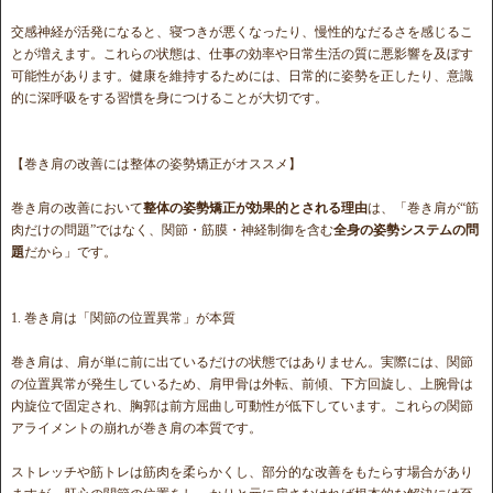
交感神経が活発になると、寝つきが悪くなったり、慢性的なだるさを感じるこ
とが増えます。これらの状態は、仕事の効率や日常生活の質に悪影響を及ぼす
可能性があります。健康を維持するためには、日常的に姿勢を正したり、意識
的に深呼吸をする習慣を身につけることが大切です。
【巻き肩の改善には整体の姿勢矯正がオススメ】
巻き肩の改善において
整体の姿勢矯正が効果的とされる理由
は、「巻き肩が“筋
肉だけの問題”ではなく、関節・筋膜・神経制御を含む
全身の姿勢システムの問
題
だから」です。
1. 巻き肩は「関節の位置異常」が本質
巻き肩は、肩が単に前に出ているだけの状態ではありません。実際には、関節
の位置異常が発生しているため、肩甲骨は外転、前傾、下方回旋し、上腕骨は
内旋位で固定され、胸郭は前方屈曲し可動性が低下しています。これらの関節
アライメントの崩れが巻き肩の本質です。
ストレッチや筋トレは筋肉を柔らかくし、部分的な改善をもたらす場合があり