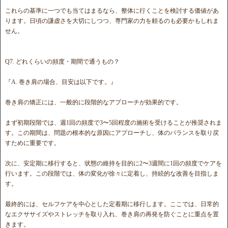
これらの基準に一つでも当てはまるなら、整体に行くことを検討する価値があ
ります。日頃の謙虚さを大切にしつつ、専門家の力を頼るのも必要かもしれま
せん。
Q7. どれくらいの頻度・期間で通うもの？
『A. 巻き肩の場合、目安は以下です。』
巻き肩の矯正には、一般的に段階的なアプローチが効果的です。
まず初期段階では、週1回の頻度で3〜5回程度の施術を受けることが推奨されま
す。この期間は、問題の根本的な原因にアプローチし、体のバランスを取り戻
すために重要です。
次に、安定期に移行すると、状態の維持を目的に2〜3週間に1回の頻度でケアを
行います。この段階では、体の変化が徐々に定着し、持続的な改善を目指しま
す。
最終的には、セルフケアを中心とした定着期に移行します。ここでは、日常的
なエクササイズやストレッチを取り入れ、巻き肩の再発を防ぐことに重点を置
きます。