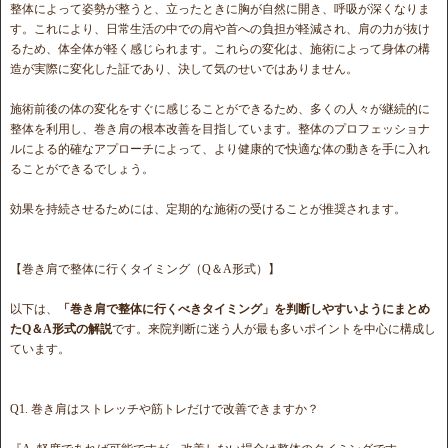
整体によって姿勢が整うと、立ったときに胸が自然に開き、呼吸が深くなりま
す。これにより、日常生活の中での肩や首への負担が軽減され、肩の力が抜け
るため、体全体が軽く感じられます。これらの変化は、施術によって身体の構
造が実際に変化した証であり、決して気のせいではありません。
施術前後の体の変化をすぐに感じることができるため、多くの人々が継続的に
整体を利用し、巻き肩の根本改善を目指しています。整体のプロフェッショナ
ルによる的確なアプローチによって、より健康的で快適な体の動きを手に入れ
ることができるでしょう。
効果を持続させるためには、定期的な施術の受けることが推奨されます。
【巻き肩で整体に行くタイミング（Q＆A形式）】
以下は、
「巻き肩で整体に行くべきタイミング」
を判断しやすいようにまとめ
た
Q＆A形式の解説
です。来院判断に迷う人が最も多いポイントを中心に構成し
ています。
Q1. 巻き肩はストレッチや筋トレだけで改善できますか？