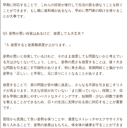
早期に対応することで、これらの症状が進行して生活の質を損なうことを防ぐ
ことができます。もし腕に違和感があるなら、早めに専門家の助けを借りるこ
とが大事です。
Q5. 姿勢が悪い自覚はあるけど、放置しても大丈夫？
『A. 放置すると改善難易度が上がります。』
姿勢が悪いと自覚しているけれど、そのまま放置しても問題ないかと考えてい
る方は少なくないでしょう。しかし、姿勢の悪さを放置することは、後々大き
な問題を引き起こす可能性があります。特に巻き肩は、長期間続くと脳がその
姿勢を「正しい」と学習し、元に戻りにくくなることがあります。
放置することで、肩の問題が首や腰に波及し、さらなる不調を引き起こすリス
クが高まります。大きな症状が出ていない「まだ困っていない」段階こそ、症
状を早期に改善しやすいベストなタイミングです。短期間・少ない回数で姿勢
を整えることができるため、日々の生活に支障が出る前に対応することが重要
です。
普段から意識して良い姿勢を保つことや、適度なストレッチやエクササイズを
取り入れることで、姿勢の改善はもちろん、体全体の健康を守ることができま