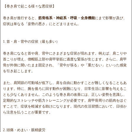
【巻き肩で起こる様々な悪症状】
巻き肩が進行すると、
筋骨格系・神経系・呼吸・全身機能
にまで影響が及び、
症状は単なる「姿勢の悪さ」にとどまりません。
1. 首・肩・背中の症状（最も多い）
巻き肩になると首や肩、背中にさまざまな症状が現れます。例えば、肩こりや
首こりが増え、僧帽筋上部や肩甲挙筋に過度な緊張が生じます。さらに、肩甲
骨が外側に開いたまま固定され、「背中が張る」や「重だるい」といった感覚
を引き起こします。
また、肩関節の可動域が低下し、肩を自由に動かすことが難しくなることもあ
ります。特に、腕を後ろに回す動作が困難になり、日常生活に影響を与えるこ
とも少なくありません。このような巻き肩の改善には、正しい姿勢を意識し、
定期的なストレッチや筋力トレーニングが必要です。肩甲骨周りの筋肉をほぐ
すことで、症状を軽減する助けになります。現代の生活習慣において、日頃か
ら注意を払うことが重要です。
2. 頭痛・めまい・眼精疲労