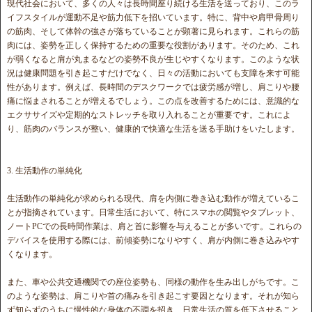
現代社会において、多くの人々は長時間座り続ける生活を送っており、このラ
イフスタイルが運動不足や筋力低下を招いています。特に、背中や肩甲骨周り
の筋肉、そして体幹の強さが落ちていることが顕著に見られます。これらの筋
肉には、姿勢を正しく保持するための重要な役割があります。そのため、これ
が弱くなると肩が丸まるなどの姿勢不良が生じやすくなります。このような状
況は健康問題を引き起こすだけでなく、日々の活動においても支障を来す可能
性があります。例えば、長時間のデスクワークでは疲労感が増し、肩こりや腰
痛に悩まされることが増えるでしょう。この点を改善するためには、意識的な
エクササイズや定期的なストレッチを取り入れることが重要です。これによ
り、筋肉のバランスが整い、健康的で快適な生活を送る手助けをいたします。
3. 生活動作の単純化
生活動作の単純化が求められる現代、肩を内側に巻き込む動作が増えているこ
とが指摘されています。日常生活において、特にスマホの閲覧やタブレット、
ノートPCでの長時間作業は、肩と首に影響を与えることが多いです。これらの
デバイスを使用する際には、前傾姿勢になりやすく、肩が内側に巻き込みやす
くなります。
また、車や公共交通機関での座位姿勢も、同様の動作を生み出しがちです。こ
のような姿勢は、肩こりや首の痛みを引き起こす要因となります。それが知ら
ず知らずのうちに慢性的な身体の不調を招き、日常生活の質を低下させること