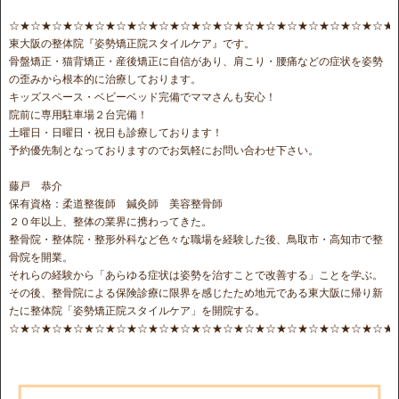
☆★☆★☆★☆★☆★☆★☆★☆★☆★☆★☆★☆★☆★☆★☆★☆★☆★☆★
東大阪の整体院『姿勢矯正院スタイルケア』です。
骨盤矯正・猫背矯正・産後矯正に自信があり、肩こり・腰痛などの症状を姿勢
の歪みから根本的に治療しております。
キッズスペース・ベビーベッド完備でママさんも安心！
院前に専用駐車場２台完備！
土曜日・日曜日・祝日も診療しております！
予約優先制となっておりますのでお気軽にお問い合わせ下さい。
藤戸 恭介
保有資格：柔道整復師 鍼灸師 美容整骨師
２０年以上、整体の業界に携わってきた。
整骨院・整体院・整形外科など色々な職場を経験した後、鳥取市・高知市で整
骨院を開業。
それらの経験から「あらゆる症状は姿勢を治すことで改善する」ことを学ぶ。
その後、整骨院による保険診療に限界を感じたため地元である東大阪に帰り新
たに整体院「姿勢矯正院スタイルケア」を開院する。
☆★☆★☆★☆★☆★☆★☆★☆★☆★☆★☆★☆★☆★☆★☆★☆★☆★☆★