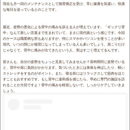
現在も月一回のメンテナンスとして猫背矯正を受け、常に健康を気遣い、快適
な毎日を送っているとのことです。
最近、姿勢の悪化による背中の痛みを訴える人が増えています。「ギックリ背
中」なんて新しい言葉まで生まれていて、まさに現代病という感じです。今回
のケースは職業柄な所もありますが、特にスマホやパソコンを使うことが多い
現代、いつの間にか猫背になってしまっている人も多いでしょう。肩こりだけ
じゃなくて、背中に痛みが出てきたという人、実はすごく増えてるんです。
皆さんも、自分の姿勢をちょっと見直してみませんか？長時間同じ姿勢でいる
と、背中や肩に負担がかかります。気づいたときには身体を伸ばしたり、軽い
ストレッチをするのがポイント。また、寝る前にはリラックスして筋肉をほぐ
すこともおすすめです。もし背中に違和感を感じたら、早めに専門の施設を訪
れることが大切ですよ！背中の痛みを軽視しないで、しっかりケアしていきま
しょう。