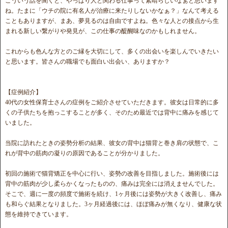
こういう話を聞くと、やっぱり人と関わる仕事って素晴らしいなぁと思います
ね。たまに「ウチの院に有名人が治療に来たりしないかなぁ？」なんて考える
こともありますが、まあ、夢見るのは自由ですよね。色々な人との接点から生
まれる新しい繋がりや発見が、この仕事の醍醐味なのかもしれません。
これからも色んな方とのご縁を大切にして、多くの出会いを楽しんでいきたい
と思います。皆さんの職場でも面白い出会い、ありますか？
【症例紹介】
40代の女性保育士さんの症例をご紹介させていただきます。彼女は日常的に多
くの子供たちを抱っこすることが多く、そのため最近では背中に痛みを感じて
いました。
当院に訪れたときの姿勢分析の結果、彼女の背中は猫背と巻き肩の状態で、こ
れが背中の筋肉の凝りの原因であることが分かりました。
初回の施術で猫背矯正を中心に行い、姿勢の改善を目指しました。施術後には
背中の筋肉が少し柔らかくなったものの、痛みは完全には消えませんでした。
そこで、週に一度の頻度で施術を続け、1ヶ月後には姿勢が大きく改善し、痛み
も和らぐ結果となりました。3ヶ月経過後には、ほぼ痛みが無くなり、健康な状
態を維持できています。