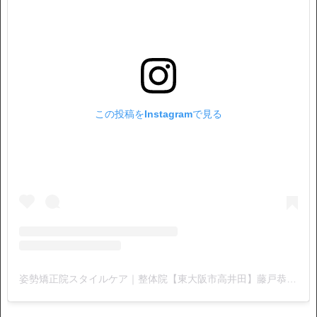
この投稿をInstagramで見る
姿勢矯正院スタイルケア｜整体院【東大阪市高井田】藤戸恭介(@stylecare0813)がシェアした投稿