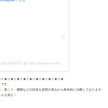
stagramで見る
姿勢矯正院スタイルケア｜整体院【東大阪市高井田】藤戸恭介(@stylecare0813)がシェアした投稿
★☆★☆★☆★☆★☆★☆★☆★☆★☆★☆★
』です。
り、肩こり・腰痛などの症状を姿勢の歪みから根本的に治療しております。
さんも安心！
！