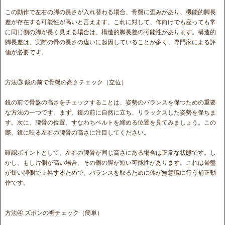
この動作で左右の脚の長さが入れ替わる場合、骨盤に歪みがあり、機能的脚長
差が存在する可能性が高いと言えます。これに対して、仰向けでも座っても常
に同じ側の脚が長く見える場合は、構造的脚長差の可能性があります。構造的
脚長差は、実際の骨の長さの違いに起因していることが多く、専門家による評
価が必要です。
方法③ 鏡の前で骨盤の高さチェック（立位）
鏡の前で骨盤の高さをチェックすることは、姿勢のバランスを保つための重要
な方法の一つです。まず、鏡の前に自然に立ち、リラックスした姿勢を保ちま
す。次に、腰骨の位置、すなわちベルトを締める位置を見てみましょう。この
際、鏡に映る左右の腰骨の高さに注目してください。
確認ポイントとして、左右の腰骨が同じ高さにある場合は正常な状態です。し
かし、もし片側が高い場合、その側の脚が短い可能性があります。これは骨盤
が短い脚側で上昇するためで、バランスを取るために体が無意識に行う補正動
作です。
方法④ ズボンの裾チェック（簡単）