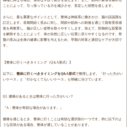
ことによって、引っ張っている力を減少させ、安定した状態を促します。
さらに、最も重要なポイントとして、整体は神経系に働きかけ、脳の誤認識を
訂正します。長期間続く歪みに対し、関節や筋肉への刺激を通じて固有受容感
覚を再教育し、脳が正しい姿勢を取りやすくします。加えて、防御的な筋緊張
を解除することによって、体が自然に正しい位置に戻りやすくなるのです。骨
盤の歪みは全身の健康に影響を与えるため、早期の対策と適切なケアが大切で
す。
【整体に行くべきタイミング（Q＆A形式）】
以下に、
整体に行くべきタイミングをQ&A形式
で整理します。「行った方がい
いケース」と「行かなくてもいいケース」も明確に分けています。
Q1. 腰痛があるときは整体に行った方がいい？
『A：整体が有効な場合があります。』
腰痛を感じるとき、整体に行くことは有効な選択肢の一つです。特に以下のよ
うな症状がある場合、整体が適していることがあります。