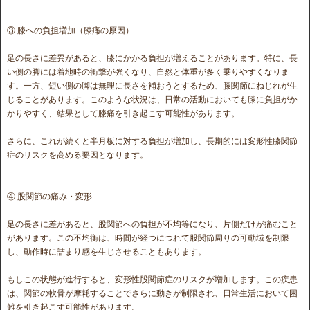
③ 膝への負担増加（膝痛の原因）
足の長さに差異があると、膝にかかる負担が増えることがあります。特に、長
い側の脚には着地時の衝撃が強くなり、自然と体重が多く乗りやすくなりま
す。一方、短い側の脚は無理に長さを補おうとするため、膝関節にねじれが生
じることがあります。このような状況は、日常の活動においても膝に負担がか
かりやすく、結果として膝痛を引き起こす可能性があります。
さらに、これが続くと半月板に対する負担が増加し、長期的には変形性膝関節
症のリスクを高める要因となります。
④ 股関節の痛み・変形
足の長さに差があると、股関節への負担が不均等になり、片側だけが痛むこと
があります。この不均衡は、時間が経つにつれて股関節周りの可動域を制限
し、動作時に詰まり感を生じさせることもあります。
もしこの状態が進行すると、変形性股関節症のリスクが増加します。この疾患
は、関節の軟骨が摩耗することでさらに動きが制限され、日常生活において困
難を引き起こす可能性があります。