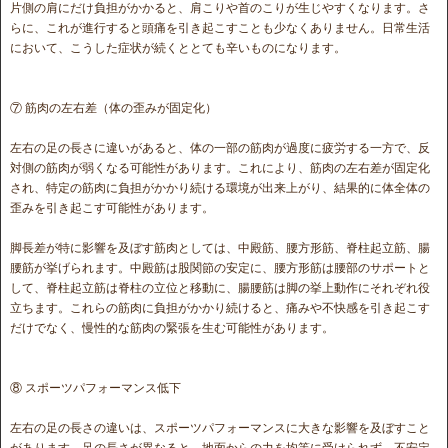
片側の肩にだけ負担がかかると、肩こりや首のこりが生じやすくなります。さ
らに、これが進行すると頭痛を引き起こすことも少なくありません。日常生活
において、こうした症状が続くととても辛いものになります。
⑦ 筋肉の左右差（体の歪みが固定化）
左右の足の長さに違いがあると、体の一部の筋肉が過度に疲労する一方で、反
対側の筋肉が弱くなる可能性があります。これにより、筋肉の左右差が固定化
され、特定の筋肉に負担がかかり続ける環境が出来上がり、結果的に体全体の
歪みを引き起こす可能性があります。
脚長差が特に影響を及ぼす筋肉としては、中殿筋、腰方形筋、脊柱起立筋、腸
腰筋が挙げられます。中殿筋は股関節の安定に、腰方形筋は腰部のサポートと
して、脊柱起立筋は脊柱の立位と移動に、腸腰筋は脚の挙上動作にそれぞれ役
立ちます。これらの筋肉に負担がかかり続けると、痛みや不快感を引き起こす
だけでなく、慢性的な筋肉の緊張を生む可能性があります。
⑧ スポーツパフォーマンス低下
左右の足の長さの違いは、スポーツパフォーマンスに大きな影響を及ぼすこと
があります。足の長さが異なると、地面からの力を均等に受けられず、不安定