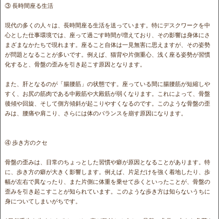
③ 長時間座る生活
現代の多くの人々は、長時間座る生活を送っています。特にデスクワークを中
心とした仕事環境では、座って過ごす時間が増えており、その影響は身体にさ
まざまなかたちで現れます。座ること自体は一見無害に思えますが、その姿勢
が問題となることが多いです。例えば、猫背や片側重心、浅く座る姿勢が習慣
化すると、骨盤の歪みを引き起こす原因となります。
また、肝となるのが「腸腰筋」の状態です。座っている間に腸腰筋が短縮しや
すく、お尻の筋肉である中殿筋や大殿筋が弱くなります。これによって、骨盤
後傾や回旋、そして側方傾斜が起こりやすくなるのです。このような骨盤の歪
みは、腰痛や肩こり、さらには体のバランスを崩す原因になります。
④ 歩き方のクセ
骨盤の歪みは、日常のちょっとした習慣や癖が原因となることがあります。特
に、歩き方の癖が大きく影響します。例えば、片足だけを強く着地したり、歩
幅が左右で異なったり、また片側に体重を乗せて歩くといったことが、骨盤の
歪みを引き起こすことが知られています。このような歩き方は知らないうちに
身についてしまいがちです。