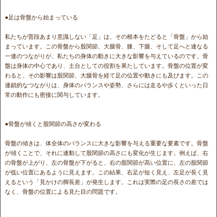
●足は骨盤から始まっている
私たちが普段あまり意識しない「足」は、その根本をたどると「骨盤」から始
まっています。この骨盤から股関節、大腿骨、膝、下腿、そして足へと連なる
一連のつながりが、私たちの身体の動きに大きな影響を与えているのです。骨
盤は身体の中心であり、土台としての役割を果たしています。骨盤の位置が変
わると、その影響は股関節、大腿骨を経て足の位置や動きにも及びます。この
連鎖的なつながりは、身体のバランスや姿勢、さらには走るや歩くといった日
常の動作にも密接に関与しています。
●骨盤が傾くと股関節の高さが変わる
骨盤の傾きは、体全体のバランスに大きな影響を与える重要な要素です。骨盤
が傾くことで、それに連動して股関節の高さにも変化が生じます。例えば、右
の骨盤が上がり、左の骨盤が下がると、右の股関節が高い位置に、左の股関節
が低い位置にあるように見えます。この結果、右足が短く見え、左足が長く見
えるという「見かけの脚長差」が発生します。これは実際の足の長さの差では
なく、骨盤の位置による見た目の問題です。