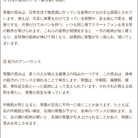
骨盤の歪みは、日常生活で無意識に行っている姿勢のクセが主な原因とされて
います。例えば、片足に体重をかけて立っている状態や、足を組んで座る、横
座りする、片側だけでカバンを持つ、いつも同じ側でスマートフォンを見る等
の動作が挙げられます。これらの姿勢が習慣化すると、一方の筋肉が短く硬く
なり、反対側の筋肉が伸びて弱くなり、結果的に骨盤が引っ張られ、傾いてし
まいます。
② 筋力のアンバランス
骨盤の歪みは、多くの人が抱える健康上の悩みの一つです。この歪みは、身体
の筋力のバランスが崩れることで発生します。骨盤は、中殿筋、腸腰筋、腹
筋、脊柱起立筋といった筋肉によって支えられています。それぞれが異なる役
割を果たし、骨盤の安定を保っています。
中殿筋が弱くなると、骨盤が左右に不均一に傾くことがあります。たとえば、
右の中殿筋が弱い場合、右側の骨盤が下がり、全体のバランスが崩れます。ま
た、左の腰の筋肉が硬いと、左側の骨盤が引き上げられることがあり、同様に
歪みを生じさせます。