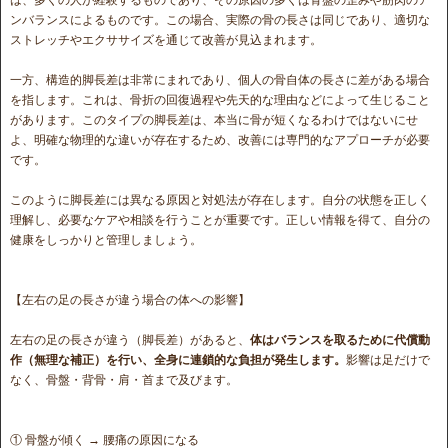
ンバランスによるものです。この場合、実際の骨の長さは同じであり、適切な
ストレッチやエクササイズを通じて改善が見込まれます。
一方、構造的脚長差は非常にまれであり、個人の骨自体の長さに差がある場合
を指します。これは、骨折の回復過程や先天的な理由などによって生じること
があります。このタイプの脚長差は、本当に骨が短くなるわけではないにせ
よ、明確な物理的な違いが存在するため、改善には専門的なアプローチが必要
です。
このように脚長差には異なる原因と対処法が存在します。自分の状態を正しく
理解し、必要なケアや相談を行うことが重要です。正しい情報を得て、自分の
健康をしっかりと管理しましょう。
【左右の足の長さが違う場合の体への影響】
左右の足の長さが違う（脚長差）があると、
体はバランスを取るために代償動
作（無理な補正）を行い、全身に連鎖的な負担が発生します。
影響は足だけで
なく、骨盤・背骨・肩・首まで及びます。
① 骨盤が傾く → 腰痛の原因になる