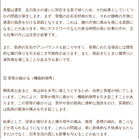
骨盤は通常、足の長さの違いに対応する形で傾くため、その結果としていくつ
かの問題が派生します。まず、骨盤の左右非対称が生じ、それが腰椎の片側に
過度の負荷をかける原因となります。これは、腰の片側に痛みを感じる原因に
なることがあります。特にデスクワークなどの座る時間が長い仕事の方や、立
ち仕事の方には注意が必要です。
また、筋肉の左右のアンバランスも起こりやすく、長期にわたる場合には慢性
的な腰の張りを引き起こす可能性があります。また、朝起きたときに腰周りに
違和感を感じることがある方も多いです。
② 背骨が曲がる（機能的側弯）
脚長差があると、体は頭を水平に保とうとするため、自然と骨盤が傾いてしま
います。これにより、背骨が側方に曲がり、機能的側弯を引き起こすことがあ
ります。この背骨の曲がりは、背中や首の筋肉に過剰な負担をかけ、長期的に
は筋肉の緊張や痛みを引き起こします。
結果として、症状が進行すると腰や背中の痛み、猫背、姿勢の崩れ、首こりな
どが見られるようになります。これらの問題は、単に肉体的な不快感をもたら
すだけでなく、日常生活の質にも影響を与えることがあります。