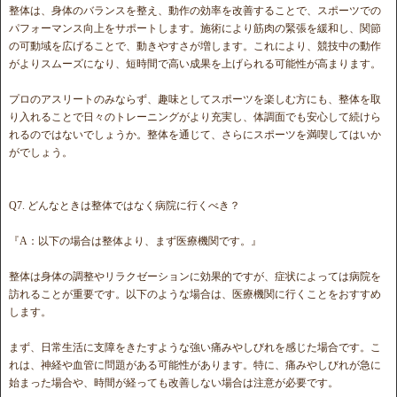
整体は、身体のバランスを整え、動作の効率を改善することで、スポーツでの
パフォーマンス向上をサポートします。施術により筋肉の緊張を緩和し、関節
の可動域を広げることで、動きやすさが増します。これにより、競技中の動作
がよりスムーズになり、短時間で高い成果を上げられる可能性が高まります。
プロのアスリートのみならず、趣味としてスポーツを楽しむ方にも、整体を取
り入れることで日々のトレーニングがより充実し、体調面でも安心して続けら
れるのではないでしょうか。整体を通じて、さらにスポーツを満喫してはいか
がでしょう。
Q7. どんなときは整体ではなく病院に行くべき？
『A：以下の場合は整体より、まず医療機関です。』
整体は身体の調整やリラクゼーションに効果的ですが、症状によっては病院を
訪れることが重要です。以下のような場合は、医療機関に行くことをおすすめ
します。
まず、日常生活に支障をきたすような強い痛みやしびれを感じた場合です。こ
れは、神経や血管に問題がある可能性があります。特に、痛みやしびれが急に
始まった場合や、時間が経っても改善しない場合は注意が必要です。