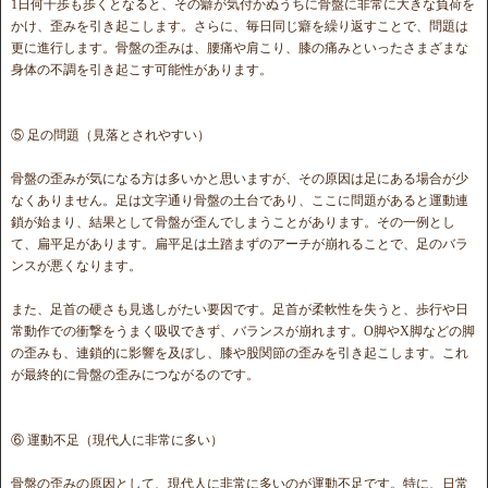
1日何千歩も歩くとなると、その癖が気付かぬうちに骨盤に非常に大きな負荷を
かけ、歪みを引き起こします。さらに、毎日同じ癖を繰り返すことで、問題は
更に進行します。骨盤の歪みは、腰痛や肩こり、膝の痛みといったさまざまな
身体の不調を引き起こす可能性があります。
⑤ 足の問題（見落とされやすい）
骨盤の歪みが気になる方は多いかと思いますが、その原因は足にある場合が少
なくありません。足は文字通り骨盤の土台であり、ここに問題があると運動連
鎖が始まり、結果として骨盤が歪んでしまうことがあります。その一例とし
て、扁平足があります。扁平足は土踏まずのアーチが崩れることで、足のバラ
ンスが悪くなります。
また、足首の硬さも見逃しがたい要因です。足首が柔軟性を失うと、歩行や日
常動作での衝撃をうまく吸収できず、バランスが崩れます。O脚やX脚などの脚
の歪みも、連鎖的に影響を及ぼし、膝や股関節の歪みを引き起こします。これ
が最終的に骨盤の歪みにつながるのです。
⑥ 運動不足（現代人に非常に多い）
骨盤の歪みの原因として、現代人に非常に多いのが運動不足です。特に、日常