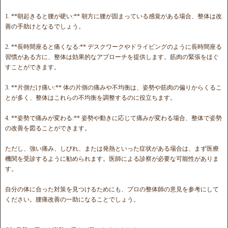
1. **朝起きると腰が硬い:** 朝方に腰が固まっている感覚がある場合、整体は改
善の手助けとなるでしょう。
2. **長時間座ると痛くなる:** デスクワークやドライビングのように長時間座る
習慣がある方に、整体は効果的なアプローチを提供します。筋肉の緊張をほぐ
すことができます。
3. **片側だけ痛い:** 体の片側の痛みや不均衡は、姿勢や筋肉の偏りからくるこ
とが多く、整体はこれらの不均衡を調整するのに役立ちます。
4. **姿勢で痛みが変わる:** 姿勢や動きに応じて痛みが変わる場合、整体で姿勢
の改善を図ることができます。
ただし、強い痛み、しびれ、または発熱といった症状がある場合は、まず医療
機関を受診するように勧められます。医師による診察が必要な可能性がありま
す。
自分の体に合った対策を見つけるためにも、プロの整体師の意見を参考にして
ください。腰痛改善の一助になることでしょう。