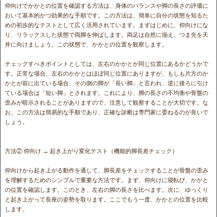
仰向けでかかとの位置を確認する方法は、身体のバランスや脚の長さの評価に
おいて基本的かつ効果的な手順です。この方法は、簡単に自分の状態を知るた
めの初歩的なテストとして広く活用されています。まずはじめに、仰向けにな
り、リラックスした状態で両脚を伸ばします。両足は自然に揃え、つま先を天
井に向けましょう。この状態で、かかとの位置を観察します。
チェックすべきポイントとしては、左右のかかとが同じ位置にあるかどうかで
す。正常な場合、左右のかかとはほぼ同じ位置にありますが、もしも片方のか
かとが前に出ている場合、その側の脚が「長い脚」と言われ、逆に後ろに引け
ている場合は「短い脚」とされます。これにより、脚の長さの不均衡や骨盤の
歪みが暗示されることがありますので、注意して観察することが大切です。な
お、この方法は簡易的な手順であり、正確な診断は専門家に委ねるのが良いで
しょう。
方法② 仰向け → 起き上がり変化テスト（機能的脚長差チェック）
仰向けから起き上がる動作を通して、脚長差をチェックすることが骨盤の歪み
を理解するためのシンプルで重要な方法です。まず、仰向けに寝転び、かかと
の位置を確認します。このとき、左右の脚の長さを比べます。次に、ゆっくり
と起き上がって長座の姿勢を取ります。ここでもう一度、かかとの位置を比較
します。