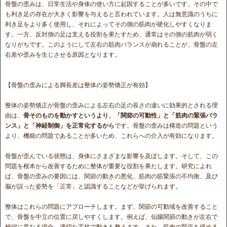
骨盤の歪みは、日常生活や身体の使い方に起因することが多いです。その中で
も利き足の存在が大きく影響を与えると言われています。人は無意識のうちに
利き足をより多く使用し、それによってその側の筋肉が硬化しやすくなりま
す。一方、反対側の足は支える役割を果たすため、通常はその側の筋肉が弱く
なりがちです。このようにして左右の筋肉バランスが崩れることが、骨盤の左
右差や歪みを生じさせる原因となります。
【骨盤の歪みによる脚長差は整体の姿勢矯正が有効】
整体の姿勢矯正が骨盤の歪みによる左右の足の長さの違いに効果的とされる理
由は、
骨そのものを動かすというより、「関節の可動性」と「筋肉の緊張バラ
ンス」と「神経制御」を正常化するから
です。骨盤の歪みは構造の問題という
より、機能の問題であることが多いため、これらへの介入が有効になります。
骨盤が歪んでいる状態は、身体にさまざまな影響を及ぼします。そして、この
問題を根本から改善するために整体が重要な役割を果たします。研究によれ
ば、骨盤の歪みの要因には、関節の動きの悪化、筋肉の筋緊張の不均衡、及び
脳が誤った姿勢を「正常」と認識することなどが挙げられます。
整体はこれらの問題にアプローチします。まず、関節の可動域を改善すること
で、骨盤を中立の位置に戻しやすくします。例えば、仙腸関節の動きが左右で
極端に異なる場合、適切な手技で動きを整えます。また、筋肉の緊張を緩める