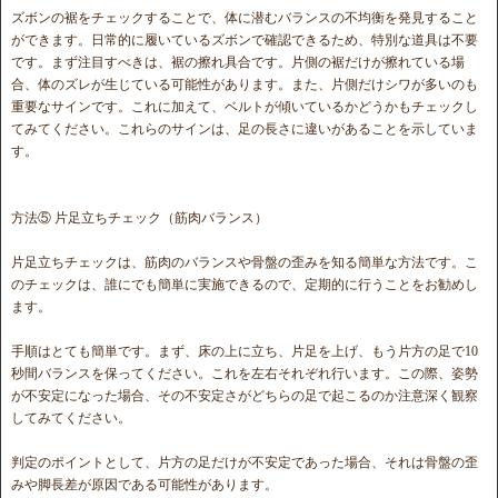
ズボンの裾をチェックすることで、体に潜むバランスの不均衡を発見すること
ができます。日常的に履いているズボンで確認できるため、特別な道具は不要
です。まず注目すべきは、裾の擦れ具合です。片側の裾だけが擦れている場
合、体のズレが生じている可能性があります。また、片側だけシワが多いのも
重要なサインです。これに加えて、ベルトが傾いているかどうかもチェックし
てみてください。これらのサインは、足の長さに違いがあることを示していま
す。
方法⑤ 片足立ちチェック（筋肉バランス）
片足立ちチェックは、筋肉のバランスや骨盤の歪みを知る簡単な方法です。こ
のチェックは、誰にでも簡単に実施できるので、定期的に行うことをお勧めし
ます。
手順はとても簡単です。まず、床の上に立ち、片足を上げ、もう片方の足で10
秒間バランスを保ってください。これを左右それぞれ行います。この際、姿勢
が不安定になった場合、その不安定さがどちらの足で起こるのか注意深く観察
してみてください。
判定のポイントとして、片方の足だけが不安定であった場合、それは骨盤の歪
みや脚長差が原因である可能性があります。