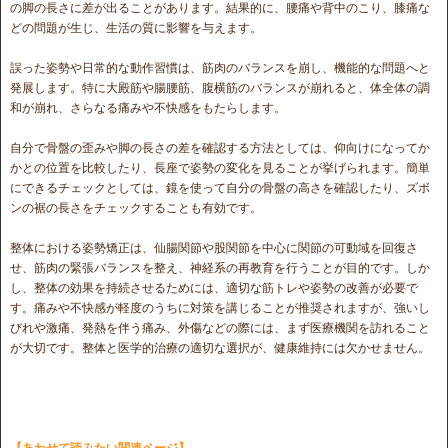
の脚の長さに差が出ることがあります。結果的に、腰痛や背中のこり、膝痛な
どの問題が生じ、生活の質に影響を与えます。
誤った姿勢や日常的な動作習慣は、筋肉のバランスを崩し、機能的な問題へと
発展します。特に大殿筋や腸腰筋、腹横筋のバランスが崩れると、体全体の調
和が崩れ、さらなる痛みや不快感をもたらします。
自分で骨盤の歪みや脚の長さの差を確認する方法としては、仰向けになってか
かとの位置を比較したり、長座で姿勢の変化を見ることが挙げられます。簡単
にできるチェックとしては、鏡を使って自分の骨盤の高さを確認したり、ズボ
ンの裾の長さをチェックすることも有効です。
整体における姿勢矯正は、仙腸関節や股関節を中心に関節の可動域を回復さ
せ、筋肉の緊張バランスを整え、神経系の再教育を行うことが目的です。しか
し、整体の効果を持続させるためには、適切な筋トレや姿勢の改善が必要で
す。痛みや不快感が軽度のうちに対策を講じることが推奨されますが、強いし
びれや激痛、発熱を伴う痛み、外傷などの際には、まず医療機関を訪れること
が大切です。整体と医学的治療の適切な選択が、健康維持には欠かせません。
【あわせて読みたい関連ページ】