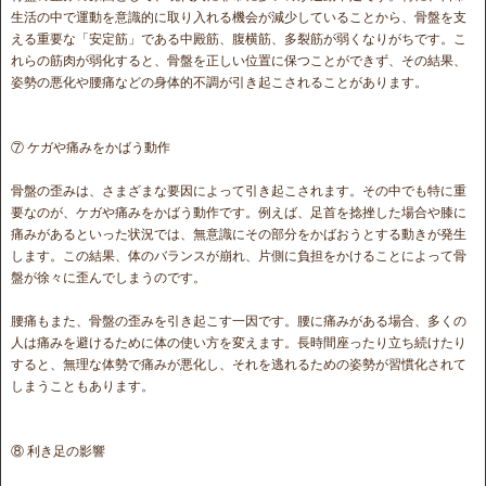
生活の中で運動を意識的に取り入れる機会が減少していることから、骨盤を支
える重要な「安定筋」である中殿筋、腹横筋、多裂筋が弱くなりがちです。こ
れらの筋肉が弱化すると、骨盤を正しい位置に保つことができず、その結果、
姿勢の悪化や腰痛などの身体的不調が引き起こされることがあります。
⑦ ケガや痛みをかばう動作
骨盤の歪みは、さまざまな要因によって引き起こされます。その中でも特に重
要なのが、ケガや痛みをかばう動作です。例えば、足首を捻挫した場合や膝に
痛みがあるといった状況では、無意識にその部分をかばおうとする動きが発生
します。この結果、体のバランスが崩れ、片側に負担をかけることによって骨
盤が徐々に歪んでしまうのです。
腰痛もまた、骨盤の歪みを引き起こす一因です。腰に痛みがある場合、多くの
人は痛みを避けるために体の使い方を変えます。長時間座ったり立ち続けたり
すると、無理な体勢で痛みが悪化し、それを逃れるための姿勢が習慣化されて
しまうこともあります。
⑧ 利き足の影響