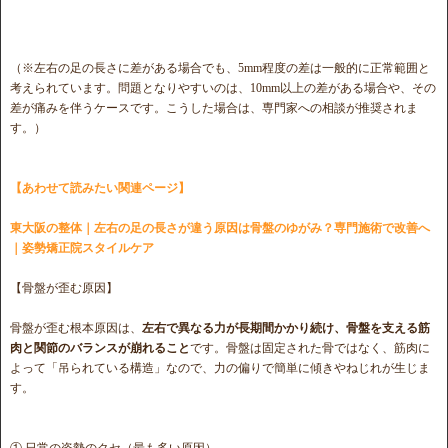
（※左右の足の長さに差がある場合でも、5mm程度の差は一般的に正常範囲と
考えられています。問題となりやすいのは、10mm以上の差がある場合や、その
差が痛みを伴うケースです。こうした場合は、専門家への相談が推奨されま
す。）
【あわせて読みたい関連ページ】
東大阪の整体｜左右の足の長さが違う原因は骨盤のゆがみ？専門施術で改善へ
｜姿勢矯正院スタイルケア
【骨盤が歪む原因】
骨盤が歪む根本原因は、
左右で異なる力が長期間かかり続け、骨盤を支える筋
肉と関節のバランスが崩れること
です。骨盤は固定された骨ではなく、筋肉に
よって「吊られている構造」なので、力の偏りで簡単に傾きやねじれが生じま
す。
① 日常の姿勢のクセ（最も多い原因）