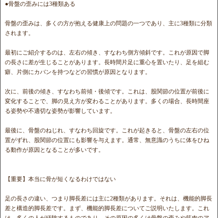
●骨盤の歪みには3種類ある
骨盤の歪みは、多くの方が抱える健康上の問題の一つであり、主に3種類に分類
されます。
最初にご紹介するのは、左右の傾き、すなわち側方傾斜です。これが原因で脚
の長さに差が生じることがあります。長時間片足に重心を置いたり、足を組む
癖、片側にカバンを持つなどの習慣が原因となります。
次に、前後の傾き、すなわち前傾・後傾です。これは、股関節の位置が前後に
変化することで、脚の見え方が変わることがあります。多くの場合、長時間座
る姿勢や不適切な姿勢が影響しています。
最後に、骨盤のねじれ、すなわち回旋です。これが起きると、骨盤の左右の位
置がずれ、股関節の位置にも影響を与えます。通常、無意識のうちに体をひね
る動作が原因となることが多いです。
【重要】本当に骨が短くなるわけではない
足の長さの違い、つまり脚長差には主に2種類があります。それは、機能的脚長
差と構造的脚長差です。まず、機能的脚長差についてご説明いたします。これ
は、多くの人が経験するものであり、その原因の多くは骨盤の歪みや筋肉のア