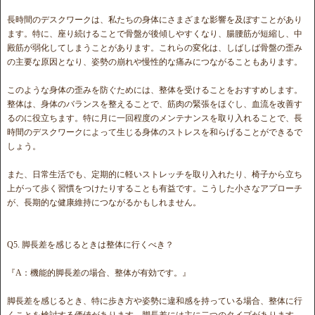
長時間のデスクワークは、私たちの身体にさまざまな影響を及ぼすことがあり
ます。特に、座り続けることで骨盤が後傾しやすくなり、腸腰筋が短縮し、中
殿筋が弱化してしまうことがあります。これらの変化は、しばしば骨盤の歪み
の主要な原因となり、姿勢の崩れや慢性的な痛みにつながることもあります。
このような身体の歪みを防ぐためには、整体を受けることをおすすめします。
整体は、身体のバランスを整えることで、筋肉の緊張をほぐし、血流を改善す
るのに役立ちます。特に月に一回程度のメンテナンスを取り入れることで、長
時間のデスクワークによって生じる身体のストレスを和らげることができるで
しょう。
また、日常生活でも、定期的に軽いストレッチを取り入れたり、椅子から立ち
上がって歩く習慣をつけたりすることも有益です。こうした小さなアプローチ
が、長期的な健康維持につながるかもしれません。
Q5. 脚長差を感じるときは整体に行くべき？
『A：機能的脚長差の場合、整体が有効です。』
脚長差を感じるとき、特に歩き方や姿勢に違和感を持っている場合、整体に行
くことを検討する価値があります。脚長差には主に二つのタイプがあります。