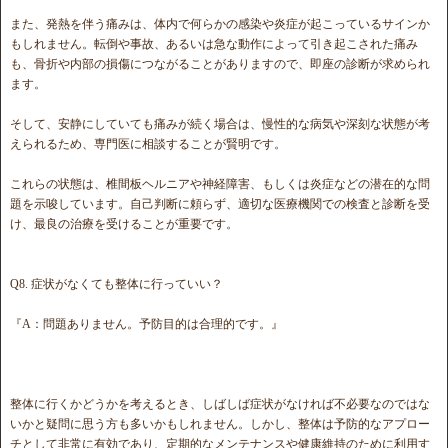
また、発熱を伴う痛みは、体内で何らかの感染や炎症が起こっているサインか
もしれません。転倒や事故、あるいは急な動作によって引き起こされた痛み
も、骨折や内部の損傷につながることがありますので、即座の診断が求められ
ます。
そして、安静にしていても痛みが続く場合は、慢性的な病気や深刻な状態が考
えられるため、専門医に相談することが賢明です。
これらの状態は、椎間板ヘルニアや神経障害、もしくは炎症などの潜在的な問
題を示唆しています。自己判断に頼らず、適切な医療機関での検査と診断を受
け、最良の治療を受けることが重要です。
Q8. 症状がなくても整体に行っていい？
『A：問題ありません。予防目的は合理的です。』
整体に行くかどうかを考えるとき、しばしば症状がなければ不必要なのではな
いかと疑問に思う方も多いかもしれません。しかし、整体は予防的なアプロー
チとして非常に有効であり、定期的なメンテナンスや健康維持のために利用す