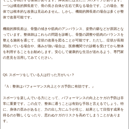
一つは構造的脚長差で、骨の長さ自体が左右で異なる場合です。この場合、整
体では根本的な改善は見込めません。しかし、機能的脚長差の場合は多くが整
体で改善可能です。
機能的脚長差は、骨盤の傾きや筋肉のアンバランス、姿勢の癖などが原因とな
っています。整体師はこれらの問題を診断し、骨盤の調整や筋肉のバランスを
整える施術を通じて、症状の改善を図ることが可能です。ただし、症状が長期
間続いている場合や、痛みが強い場合は、医療機関での診断を受けてから整体
を利用することをお勧めします。安心して健康的な生活が送れるよう、専門家
の意見を活用してみてください。
Q6. スポーツをしている人は行った方がいい？
『A：整体はパフォーマンス向上とケガ予防に有効です。』
スポーツを楽しんでいる方にとって、パフォーマンスの向上とケガの予防は非
常に重要です。この点で、整体に通うことは有効な手段と言えるでしょう。特
に、身体の歪みがあると、力の出し方にムラが生じ、結果として目指す成果を
得るのが難しくなったり、思わぬケガのリスクを高めてしまうことがありま
す。