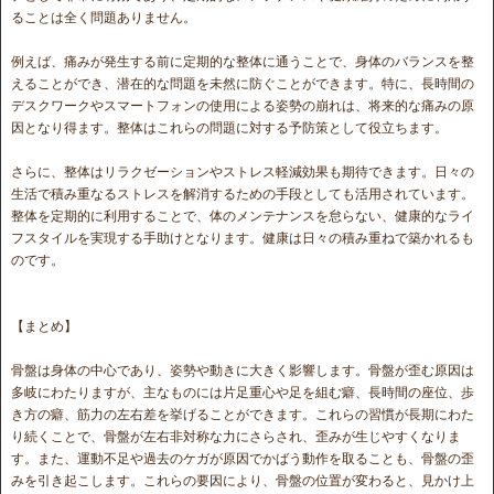
ることは全く問題ありません。
例えば、痛みが発生する前に定期的な整体に通うことで、身体のバランスを整
えることができ、潜在的な問題を未然に防ぐことができます。特に、長時間の
デスクワークやスマートフォンの使用による姿勢の崩れは、将来的な痛みの原
因となり得ます。整体はこれらの問題に対する予防策として役立ちます。
さらに、整体はリラクゼーションやストレス軽減効果も期待できます。日々の
生活で積み重なるストレスを解消するための手段としても活用されています。
整体を定期的に利用することで、体のメンテナンスを怠らない、健康的なライ
フスタイルを実現する手助けとなります。健康は日々の積み重ねで築かれるも
のです。
【まとめ】
骨盤は身体の中心であり、姿勢や動きに大きく影響します。骨盤が歪む原因は
多岐にわたりますが、主なものには片足重心や足を組む癖、長時間の座位、歩
き方の癖、筋力の左右差を挙げることができます。これらの習慣が長期にわた
り続くことで、骨盤が左右非対称な力にさらされ、歪みが生じやすくなりま
す。また、運動不足や過去のケガが原因でかばう動作を取ることも、骨盤の歪
みを引き起こします。これらの要因により、骨盤の位置が変わると、見かけ上