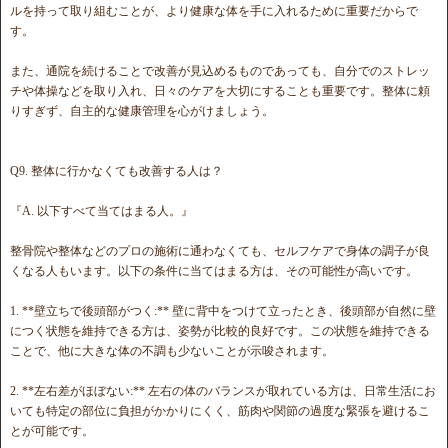
ルを持って取り組むことが、より健康な体を手に入れるために重要だからで
す。
また、通院を続けることで改善が見込めるものであっても、自分でのストレッ
チや体操などを取り入れ、日々のケアを大切にすることも重要です。整体に頼
りすぎず、自主的な健康管理を心がけましょう。
Q9. 整体に行かなくても改善する人は？
『A. 以下すべて当てはまる人。』
整骨院や整体などのプロの施術に通わなくても、セルフケアで身体の調子が良
くなる人もいます。以下の条件に当てはまる方は、その可能性が高いです。
1. **壁立ちで後頭部がつく:** 壁に背中をつけて立ったとき、後頭部が自然に壁
につく状態を維持できる方は、姿勢が比較的良好です。この状態を維持できる
ことで、他に大きな体の不調も少ないことが示唆されます。
2. **左右差がほぼない:** 左右の体のバランスが取れている方は、日常生活にお
いても特定の部位に負担がかかりにくく、筋肉や関節の過度な緊張を避けるこ
とが可能です。