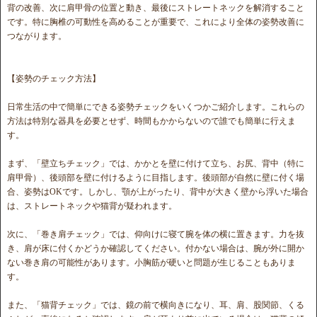
背の改善、次に肩甲骨の位置と動き、最後にストレートネックを解消すること
です。特に胸椎の可動性を高めることが重要で、これにより全体の姿勢改善に
つながります。
【姿勢のチェック方法】
日常生活の中で簡単にできる姿勢チェックをいくつかご紹介します。これらの
方法は特別な器具を必要とせず、時間もかからないので誰でも簡単に行えま
す。
まず、「壁立ちチェック」では、かかとを壁に付けて立ち、お尻、背中（特に
肩甲骨）、後頭部を壁に付けるように目指します。後頭部が自然に壁に付く場
合、姿勢はOKです。しかし、顎が上がったり、背中が大きく壁から浮いた場合
は、ストレートネックや猫背が疑われます。
次に、「巻き肩チェック」では、仰向けに寝て腕を体の横に置きます。力を抜
き、肩が床に付くかどうか確認してください。付かない場合は、腕が外に開か
ない巻き肩の可能性があります。小胸筋が硬いと問題が生じることもありま
す。
また、「猫背チェック」では、鏡の前で横向きになり、耳、肩、股関節、くる