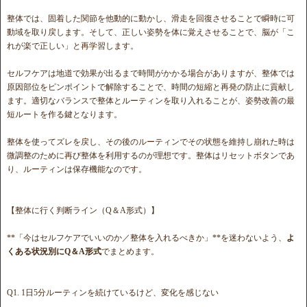
整体では、固着した関節を他動的に動かし、滑走を回復させることで瞬時に可
動域を取り戻します。そして、正しい姿勢を体に覚えさせることで、脳が「こ
れが楽で正しい」と再学習します。
セルフケアは地道で効果が出るまで時間がかかる場合がありますが、整体では
原因部位をピンポイントで解除することで、時間の短縮と再発の防止に貢献し
ます。適切なバランスで整体とルーティンを取り入れることが、姿勢改善の最
短ルートを作る鍵となります。
整体を使ってズレを戻し、その後のルーティンでその状態を維持し崩れた時は
微調整のために再び整体を利用するのが理想です。整体はリセットボタンであ
り、ルーティンは保存機能なのです。
【整体に行く判断ライン（Q＆A形式）】
**「今はセルフケアでいいのか／整体を入れるべきか」**を迷わないよう、
よ
くある状況別にQ＆A形式
でまとめます。
Q1. 1日5分ルーティンを続けているけど、変化を感じない