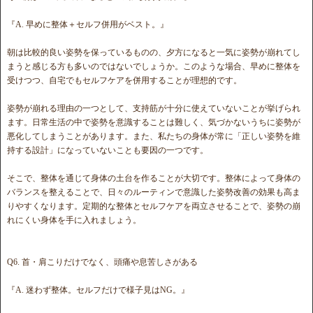
『A. 早めに整体＋セルフ併用がベスト。』
朝は比較的良い姿勢を保っているものの、夕方になると一気に姿勢が崩れてし
まうと感じる方も多いのではないでしょうか。このような場合、早めに整体を
受けつつ、自宅でもセルフケアを併用することが理想的です。
姿勢が崩れる理由の一つとして、支持筋が十分に使えていないことが挙げられ
ます。日常生活の中で姿勢を意識することは難しく、気づかないうちに姿勢が
悪化してしまうことがあります。また、私たちの身体が常に「正しい姿勢を維
持する設計」になっていないことも要因の一つです。
そこで、整体を通じて身体の土台を作ることが大切です。整体によって身体の
バランスを整えることで、日々のルーティンで意識した姿勢改善の効果も高ま
りやすくなります。定期的な整体とセルフケアを両立させることで、姿勢の崩
れにくい身体を手に入れましょう。
Q6. 首・肩こりだけでなく、頭痛や息苦しさがある
『A. 迷わず整体。セルフだけで様子見はNG。』