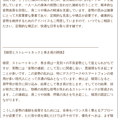
供しています。一人一人の身体の状態に合わせた施術を行うことで、根本的な
姿勢改善を目指し、肩こりや痛みの軽減を支援しています。姿勢の歪みは健康
にとって大変重要な要素であり、定期的な見直しや矯正が必要です。健康的な
姿勢を維持するためのアドバイスもご用意していますので、いつでもご相談く
ださい。定期的な矯正が、快適な日常を取り戻す鍵です。
-------------------------------------------------------------------------------------------
【猫背とストレートネックと巻き肩の関係】
猫背、ストレートネック、巻き肩は一見別々の不良姿勢として捉えられがちで
すが、実際には「姿勢の連鎖」として互いに関連し合い、悪循環を引き起こす
ことが多いです。この姿勢の乱れは、特にデスクワークやスマートフォンの使
用が多い現代人にとって共通の悩みとなっています。例えば、猫背になると、
肩甲骨が前方に回り込み、結果として巻き肩が生じます。そしてその結果、頭
が前方に突き出し、頸椎の自然な前弯が失われるストレートネックが形成され
ます。この連鎖は、肩こりや頭痛、呼吸の浅さを引き起こし、猫背の固定につ
ながります。
こうした姿勢の連鎖を改善するためには、全体をバランス良く整えるアプロー
チが必要です。ただ首や肩を揉むだけでは不十分です。優先すべきは、まず猫