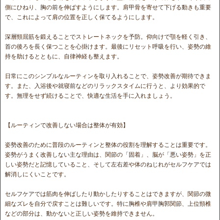
側にひねり、胸の前を伸ばすようにします。肩甲骨を寄せて下げる動きも重要
で、これによって肩の位置を正しく保てるようにします。
深層頸屈筋を鍛えることでストレートネックを予防。仰向けで顎を軽く引き、
首の後ろを長く保つことを心掛けます。最後にリセット呼吸を行い、姿勢の維
持を助けるとともに、自律神経も整えます。
日常にこのシンプルなルーティンを取り入れることで、姿勢改善が期待できま
す。また、入浴後や就寝前などのリラックスタイムに行うと、より効果的で
す。無理をせず続けることで、快適な生活を手に入れましょう。
【ルーティンで改善しない場合は整体が有効】
姿勢改善のために普段のルーティンと整体の役割を理解することは重要です。
姿勢がうまく改善しない主な理由は、関節の「固着」、脳が「悪い姿勢」を正
しい姿勢だと記憶していること、そして左右差や体のねじれがセルフケアでは
解消しにくいことです。
セルフケアでは筋肉を伸ばしたり動かしたりすることはできますが、関節の微
細なズレを自分で戻すことは難しいです。特に胸椎や肩甲胸郭関節、上位頸椎
などの部分は、動かないと正しい姿勢を維持できません。