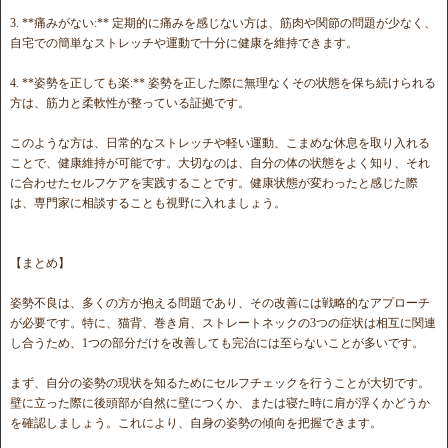
3. **痛みがない:** 定期的に痛みを感じない方は、筋肉や関節の問題が少なく、
自宅での簡単なストレッチや運動で十分に健康を維持できます。
4. **姿勢を正しても楽:** 姿勢を正した際に無理なくその状態を保ち続けられる
方は、筋力と柔軟性が整っている証拠です。
このような方は、日常的なストレッチや軽い運動、こまめな休息を取り入れる
ことで、健康維持が可能です。大切なのは、自分の体の状態をよく知り、それ
に合わせたセルフケアを実践することです。健康状態が変わったと感じた際
は、専門家に相談することも視野に入れましょう。
【まとめ】
姿勢不良は、多くの方が抱える問題であり、その改善には戦略的なアプローチ
が必要です。特に、猫背、巻き肩、ストレートネックの3つの症状は相互に関連
し合うため、1つの部分だけを改善しても完治には至らないことが多いです。
まず、自分の姿勢の現状を知るためにセルフチェックを行うことが大切です。
壁に立った際に後頭部が自然に壁につくか、または寝た時に肩が浮くかどうか
を確認しましょう。これにより、自身の姿勢の傾向を把握できます。