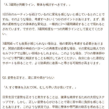
『A. 3週間が判断ライン。整体を検討すべきです。』
1日5分のルーティンを続けているのに変化を感じないと感じているとのことで
すね。そのような場合、考慮すべきいくつかのポイントがあります。まず、筋
肉の柔軟性などの身体的な変化は、一般的に2〜3週間継続することで現れると
されています。ですので、3週間程度を一つの判断ラインとして捉えてくださ
い。
3週間経っても改善が感じられない場合は、他の要因を考慮する必要がありま
す。関節の固着や神経のパターンの再教育が必要な場合、その変化は個人での
セルフケアでは難しい領域かもしれません。このような場合、プロの整体師や
リハビリ専門家に相談することを検討してみてください。自分に合った適切な
サポートを得ることで、より効果的に改善へと導ける可能性が高まります。
Q2. 姿勢を正すと、逆に首や肩がつらい
『A. すぐ整体を入れてOK。むしろ早い方が良いです。』
日常生活で姿勢を正そうと努力することは、健康を維持するための大切なステ
ップです。しかし、正しい姿勢を心がけることで逆に首や肩に負担を感じるこ
ともあります。このような状況では、早期に整体や専門家の助言を求めること