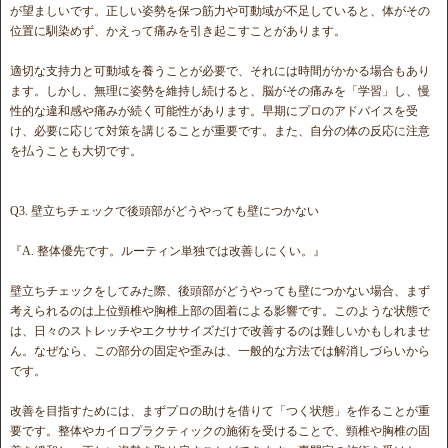
が望ましいです。正しい姿勢を保つ筋力や可動域が不足していると、体がその
位置に馴染めず、かえって痛みを引き起こすことがあります。
適切な支持力と可動域を養うことが必要で、それには時間がかかる場合もあり
ます。しかし、無理に姿勢を維持し続けると、脳がその痛みを「学習」し、慢
性的な違和感や痛みが続く可能性があります。早期にプロのアドバイスを受
け、必要に応じて対策を講じることが重要です。また、自分の体の反応に注意
を払うことも大切です。
Q3. 壁立ちチェックで後頭部がどうやっても壁につかない
『A. 整体優先です。ルーティン単独では改善しにくい。』
壁立ちチェックをしてみた際、後頭部がどうやっても壁につかない場合、まず
考えられるのは上位頸椎や胸椎上部の固着による影響です。このような状態で
は、日々のストレッチやエクササイズだけで改善するのは難しいかもしれませ
ん。なぜなら、この部分の固定や歪みは、一般的な方法では解消しづらいから
です。
改善を目指すためには、まずプロの助けを借りて「つく状態」を作ることが重
要です。整体やカイロプラクティックの施術を受けることで、頸椎や胸椎の固