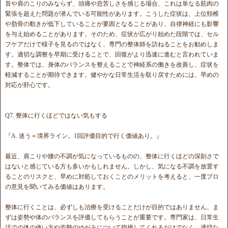
首や肩のこりのみならず、頭痛や息苦しさを感じる場合、これは単なる筋肉の
緊張を超えた問題が潜んでいる可能性があります。こうした症状は、上位頸椎
や肋骨の動きが低下していることが要因となることがあり、自律神経にも影響
を与え始めることがあります。そのため、症状が広がり始めた段階では、セル
フケアだけで様子を見るのではなく、専門の整体師を訪ねることをお勧めしま
す。適切な調整を早期に受けることで、回復がより迅速に進むと言われていま
す。整体では、身体のバランスを整えることで神経系の働きを改善し、症状を
軽減することが期待できます。健やかな日常生活を取り戻すためには、早めの
対応が肝心です。
Q7. 整体に行くほどではない気もする
『A. 迷う＝境界ライン。1回評価目的で行く価値あり。』
最近、肩こりや腰の不調が気になっているものの、整体に行くほどの深刻さで
はないと感じている方も多いかもしれません。しかし、気になる不調を放置す
ることのリスクと、早めに対処しておくことのメリットを考えると、一度プロ
の意見を聞いてみる価値はあります。
整体に行くことは、必ずしも治療を受けることだけが目的ではありません。ま
ずは姿勢や体のバランスを評価してもらうことが重要です。専門家は、日常生
活での体の使い方や姿勢のゆがみについて指摘してくれるだけでなく、適切な