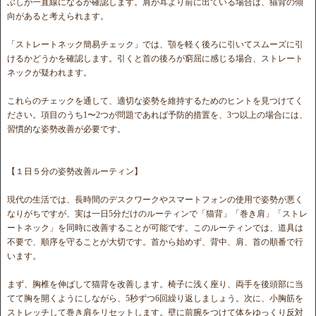
ぶしが一直線になるか確認します。肩が耳より前に出ている場合は、猫背の傾
向があると考えられます。
「ストレートネック簡易チェック」では、顎を軽く後ろに引いてスムーズに引
けるかどうかを確認します。引くと首の後ろが窮屈に感じる場合、ストレート
ネックが疑われます。
これらのチェックを通して、適切な姿勢を維持するためのヒントを見つけてく
ださい。項目のうち1〜2つが問題であれば予防的措置を、3つ以上の場合には、
習慣的な姿勢改善が必要です。
【１日５分の姿勢改善ルーティン】
現代の生活では、長時間のデスクワークやスマートフォンの使用で姿勢が悪く
なりがちですが、実は一日5分だけのルーティンで「猫背」「巻き肩」「ストレ
ートネック」を同時に改善することが可能です。このルーティンでは、道具は
不要で、順序を守ることが大切です。首から始めず、背中、肩、首の順番で行
います。
まず、胸椎を伸ばして猫背を改善します。椅子に浅く座り、両手を後頭部に当
てて胸を開くようにしながら、5秒ずつ6回繰り返しましょう。次に、小胸筋を
ストレッチして巻き肩をリセットします。壁に前腕をつけて体をゆっくり反対