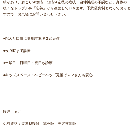
績があり、肩こりや腰痛、頭痛や産後の症状・自律神経の不調など、身体の
様々なトラブルを『姿勢』から改善していきます。予約優先制となっておりま
すので、お気軽にお問い合わせ下さい。
●院入り口前に専用駐車場２台完備
●夜９時まで診療
●土曜日・日曜日・祝日も診療
●キッズスペース・ベビーベッド完備でママさんも安心
藤戸 恭介
保有資格：柔道整復師 鍼灸師 美容整骨師