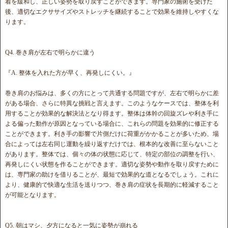
着を緩和し、正しい姿勢を取り戻すことができます。専門家の施術を受けた
後、適切なエクササイズやストレッチを継続することで効果を維持しやすくな
ります。
Q4. 巻き肩が左右で明らかに違う
『A. 整体を入れた方が早く、再発しにくい。』
巻き肩のお悩みは、多くの方にとって共通する問題ですが、左右で明らかに差
がある場合、さらに特異な挑戦と言えます。このようなケースでは、整体を利
用することが効果的な解決法となり得ます。整体は体幹の回旋ズレや利き手に
よる偏った動作が原因となっている場合に、これらの問題を効果的に修正する
ことができます。利き手の影響で片側だけに荷重がかかることが多いため、場
合によっては左右同じ運動を繰り返すだけでは、根本的な改善に至らないこと
があります。整体では、個々の体の状態に応じて、特定の部位の調整を行い、
再発しにくい状態を作ることができます。適切な姿勢や動作を取り戻すために
は、専門家の助けを借りることが、最短で効果的な道となるでしょう。これに
より、健康的で快適な生活を送りつつ、巻き肩の症状を長期的に軽減すること
が可能となります。
Q5. 朝はマシ、夕方になると一気に姿勢が崩れる