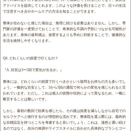
アドバイスを提供してくれます。このような評価を受けることで、日々の生活
で注意すべき点やホームケアの方法を知ることができます。
整体が合わないと感じた場合は、無理に続ける必要はありません。しかし、専
門家の評価を一度受けておくことで、将来的な不調の予防につながる可能性が
あります。身体の違和感は、放置するよりも早めに対処することで、健康的な
生活を維持しやすくなります。
Q8. どれくらいの頻度で行くもの？
『A. 目安は3〜5回で変化が出るか。』
整体には、どれくらいの頻度で行くべきかという疑問をお持ちの方も多いでし
ょう。一般的な目安として、3から5回の通院で何らかの変化を感じられると言
われています。ただし、これは個人の状態や目的によって異なるため、一概に
断言することは難しいです。
しかし、最初の数回で効果を感じたら、その後は頻度を減らしながら自宅での
セルフケアへと移行するのが理想的な流れです。整体院を選ぶ際には、最終的
な目標設定を持つところを考慮すると良いでしょう。これは、漫然と通い続け
るのではなく、自分の体調やライフスタイルに合わせた具体的なプランとゴー