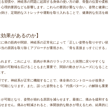
見る習慣や、神経系の問題に起因する身体の使い方の癖、骨盤の位置や柔軟
、心理的要因なども影響します。これらの要因が重なり合い、姿勢と健康に
心掛け、定期的なストレッチや運動を取り入れることで、健康的な生活を維
は効果があるのか】
主に体の筋肉や関節、神経系の正常化によって「正しい姿勢を取りやすい状
本当の原因を取り除くアプローチが重視され、「骨を直接まっすぐにする」
られます。これにより、筋肉が本来のリラックスした状態に戻りやすくな
関節の可動域を広げることもまた重要で、関節の動きがスムーズになること
ます。
要です。神経系が正常に機能することで、体全体のコントロールが改善さ
が可能になります。また、誤った姿勢をとる「代償パターン」の解除も重要
きが可能となり、姿勢が崩れる原因を減らせます。最後に、痛みを緩和する
逃せません。痛みが軽減されると、体開放的な動きが増えるため、結果的に