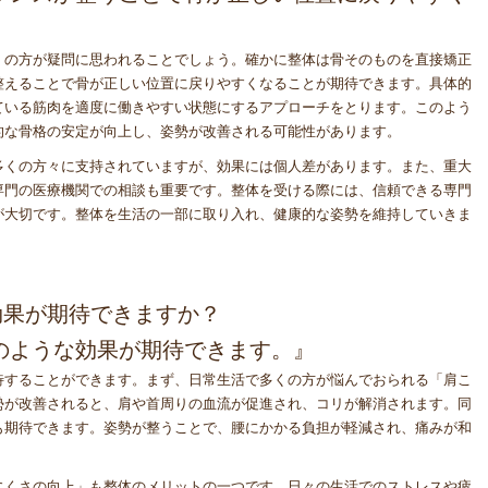
くの方が疑問に思われることでしょう。確かに整体は骨そのものを直接矯正
整えることで骨が正しい位置に戻りやすくなることが期待できます。具体的
ている筋肉を適度に働きやすい状態にするアプローチをとります。このよう
的な骨格の安定が向上し、姿勢が改善される可能性があります。
多くの方々に支持されていますが、効果には個人差があります。また、重大
専門の医療機関での相談も重要です。整体を受ける際には、信頼できる専門
が大切です。整体を生活の一部に取り入れ、健康的な姿勢を維持していきま
な効果が期待できますか？
下のような効果が期待できます。』
待することができます。まず、日常生活で多くの方が悩んでおられる「肩こ
勢が改善されると、肩や首周りの血流が促進され、コリが解消されます。同
も期待できます。姿勢が整うことで、腰にかかる負担が軽減され、痛みが和
にくさの向上」も整体のメリットの一つです。日々の生活でのストレスや疲