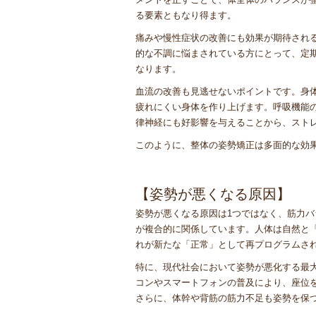
る要素ともなり得ます。
痛みや慢性症状の改善にも効果が期待され
的な不調に悩まされている方にとって、定
なります。
血流の改善も見逃せないポイントです。身
疲れにくい身体を作り上げます。呼吸機能
律神経にも好影響を与えることから、スト
このように、整体の姿勢矯正は多面的な効
【姿勢が悪くなる原因】
姿勢が悪くなる原因は1つではなく、筋力
が複合的に関係しています。人体は自然と
れが新たな「正常」として再プログラムさ
特に、現代社会において姿勢が悪化する最
コンやスマートフォンの普及により、座位
さらに、体幹や背筋の筋力不足も姿勢を保