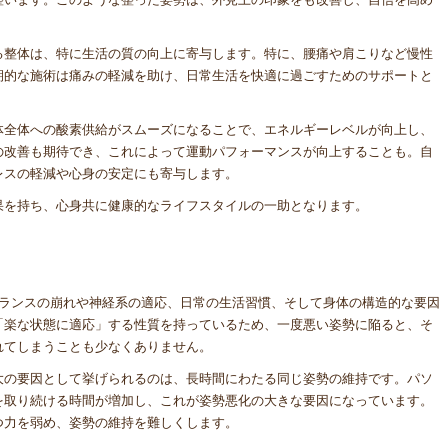
る整体は、特に生活の質の向上に寄与します。特に、腰痛や肩こりなど慢性
期的な施術は痛みの軽減を助け、日常生活を快適に過ごすためのサポートと
体全体への酸素供給がスムーズになることで、エネルギーレベルが向上し、
の改善も期待でき、これによって運動パフォーマンスが向上することも。自
レスの軽減や心身の安定にも寄与します。
果を持ち、心身共に健康的なライフスタイルの一助となります。
バランスの崩れや神経系の適応、日常の生活習慣、そして身体の構造的な要因
「楽な状態に適応」する性質を持っているため、一度悪い姿勢に陥ると、そ
れてしまうことも少なくありません。
大の要因として挙げられるのは、長時間にわたる同じ姿勢の維持です。パソ
を取り続ける時間が増加し、これが姿勢悪化の大きな要因になっています。
つ力を弱め、姿勢の維持を難しくします。