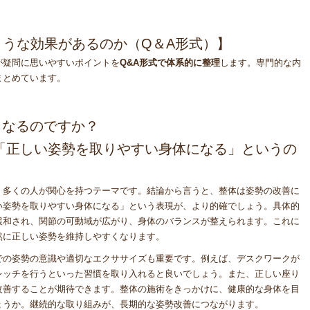
うな効果があるのか（Q＆A形式）】
が疑問に思いやすいポイントを
Q&A形式で体系的に整理
します。専門的な内
まとめています。
くなるのですか？
し「正しい姿勢を取りやすい身体になる」というの
、多くの人が関心を持つテーマです。結論から言うと、整体は姿勢の改善に
い姿勢を取りやすい身体になる」という表現が、より的確でしょう。具体的
緩和され、関節の可動域が広がり、身体のバランスが整えられます。これに
然に正しい姿勢を維持しやすくなります。
での姿勢の意識や適切なエクササイズも重要です。例えば、デスクワークが
レッチを行うといった習慣を取り入れると良いでしょう。また、正しい座り
改善することが期待できます。整体の施術をきっかけに、健康的な身体を目
ょうか。継続的な取り組みが、長期的な姿勢改善につながります。