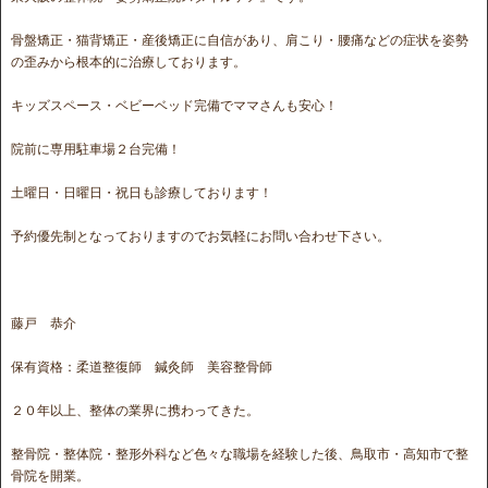
骨盤矯正・猫背矯正・産後矯正に自信があり、肩こり・腰痛などの症状を姿勢
の歪みから根本的に治療しております。
キッズスペース・ベビーベッド完備でママさんも安心！
院前に専用駐車場２台完備！
土曜日・日曜日・祝日も診療しております！
予約優先制となっておりますのでお気軽にお問い合わせ下さい。
藤戸 恭介
保有資格：柔道整復師 鍼灸師 美容整骨師
２０年以上、整体の業界に携わってきた。
整骨院・整体院・整形外科など色々な職場を経験した後、鳥取市・高知市で整
骨院を開業。