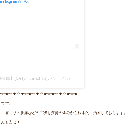
stagramで見る
フジト先生【柔道整復師/鍼灸師/美容整骨師】(@stylecare0813)がシェアした投稿
★☆★☆★☆★☆★☆★☆★☆★☆★☆★☆★
』です。
り、肩こり・腰痛などの症状を姿勢の歪みから根本的に治療しております。
さんも安心！