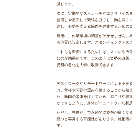
減します。
次に、定期的なストレッチやエクササイズを
首回しや肩回しで緊張をほぐし、胸を開く
進し、姿勢を支える筋肉を強化するための
最後に、作業環境の調整が欠かせません。椅
る位置に設定します。スタンディングデス
これらを習慣にするためには、スマホやP
むのが効果的です。このように姿勢の改善
姿勢の悪化を大幅に改善できます。
デスクワークやリモートワークによる不良
は、骨格や関節の歪みを整えることから始
た、筋肉の緊張をほぐすため、肩こりや腰
ができるように、身体がニュートラルな状
ただし、整体だけで永続的に姿勢が良くな
経つと再発する可能性があります。施術者
す。