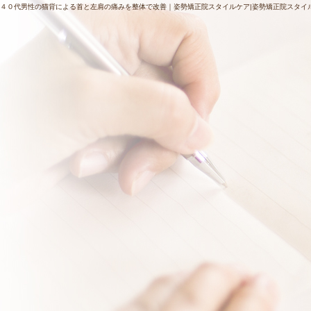
４０代男性の猫背による首と左肩の痛みを整体で改善｜姿勢矯正院スタイルケア|姿勢矯正院スタイ