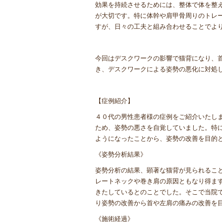
効果を持続させるためには、整体で体を整
が大切です。特に体幹や肩甲骨周りのトレ
すが、日々の工夫と組み合わせることでよ
今回はデスクワークの影響で猫背になり、
き、デスクワークによる姿勢の悪化に対処
【症例紹介】
４０代の男性患者様の症例をご紹介いたし
ため、姿勢の悪さを自覚していました。特
ようになったことから、姿勢の改善を目的
《姿勢分析結果》
姿勢分析の結果、顕著な猫背が見られるこ
レートネックや巻き肩の原因ともなり得ま
きたしているとのことでした。そこで当院
り姿勢の改善から首や左肩の痛みの改善を
《施術経過》