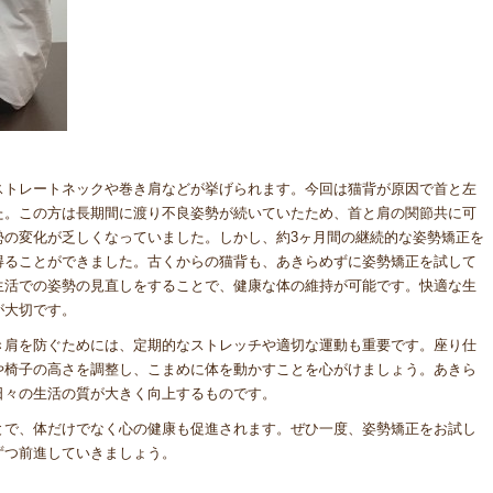
ストレートネックや巻き肩などが挙げられます。今回は猫背が原因で首と左
た。この方は長期間に渡り不良姿勢が続いていたため、首と肩の関節共に可
勢の変化が乏しくなっていました。しかし、約3ヶ月間の継続的な姿勢矯正を
得ることができました。古くからの猫背も、あきらめずに姿勢矯正を試して
生活での姿勢の見直しをすることで、健康な体の維持が可能です。快適な生
が大切です。
き肩を防ぐためには、定期的なストレッチや適切な運動も重要です。座り仕
や椅子の高さを調整し、こまめに体を動かすことを心がけましょう。あきら
日々の生活の質が大きく向上するものです。
とで、体だけでなく心の健康も促進されます。ぜひ一度、姿勢矯正をお試し
ずつ前進していきましょう。