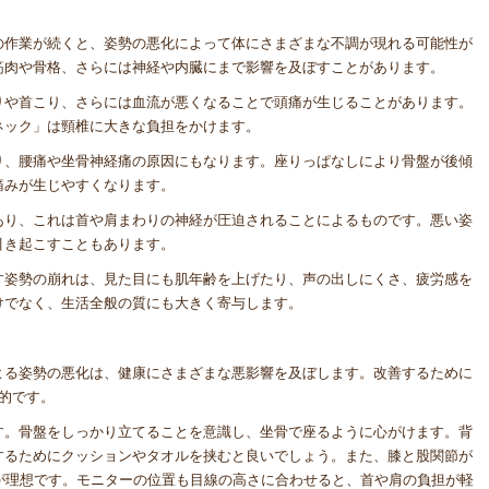
の作業が続くと、姿勢の悪化によって体にさまざまな不調が現れる可能性が
筋肉や骨格、さらには神経や内臓にまで影響を及ぼすことがあります。
りや首こり、さらには血流が悪くなることで頭痛が生じることがあります。
ネック」は頸椎に大きな負担をかけます。
り、腰痛や坐骨神経痛の原因にもなります。座りっぱなしにより骨盤が後傾
痛みが生じやすくなります。
あり、これは首や肩まわりの神経が圧迫されることによるものです。悪い姿
引き起こすこともあります。
す姿勢の崩れは、見た目にも肌年齢を上げたり、声の出しにくさ、疲労感を
けでなく、生活全般の質にも大きく寄与します。
よる姿勢の悪化は、健康にさまざまな悪影響を及ぼします。改善するために
的です。
す。骨盤をしっかり立てることを意識し、坐骨で座るように心がけます。背
するためにクッションやタオルを挟むと良いでしょう。また、膝と股関節が
が理想です。モニターの位置も目線の高さに合わせると、首や肩の負担が軽