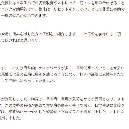
えた後には日常生活での姿勢改善やストレッチ、筋トレを組み合わせること
ーニングが効果的です。整体は「リセット＆きっかけ」として非常に有効で
り一層の効果が期待できます。
首や肩に痛みを感じた方の症例をご紹介します。この症例を参考にして頂
して頂ければと思います。
ます。この方は日常的にデスクワークが多く、長時間座っていることが多い
に最近では首と左肩に痛みを感じるようになり、日々の生活に支障をきたす
として当院へいらっしゃいました。
とが判明しました。猫背は、首や肩に過度の負荷をかける要因となり、スト
す。この姿勢の特徴が原因で首や肩の痛みが生じており、日常生活に支障を
では、猫背矯正を中心とした姿勢矯正プログラムを提案しました。これによ
目指しました。