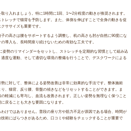
取り入れましょう。特に1時間に1回、1〜2分程度の動きが推奨されます。
ストレッチで猫背を予防します。また、体側を伸ばすことで全身の動きを促
エクササイズも重要です。
子の高さは腰をサポートするよう調整し、机の高さも肘が自然に90度にな
クの導入も、長時間座り続けないための有効な工夫です。
Cに姿勢のリマインダーをセットし、ストレッチを定期的な習慣として組み込
、適度な運動、そして適切な環境の整備を行うことで、デスクワークによる
姿勢に対して、整体による姿勢改善は非常に効果的な手法です。整体施術
まり、猫背、反り腰、骨盤の傾きなどをリセットすることができます。ま
痛の軽減にも寄与し、血流も改善されます。正しい姿勢を無理なく保つこと
態に戻ることも大きな要因になります。
るわけではありません。普段の座り方や筋力不足が原因である場合、時間が
の技術にばらつきがあるため、口コミや経験をチェックすることが重要で