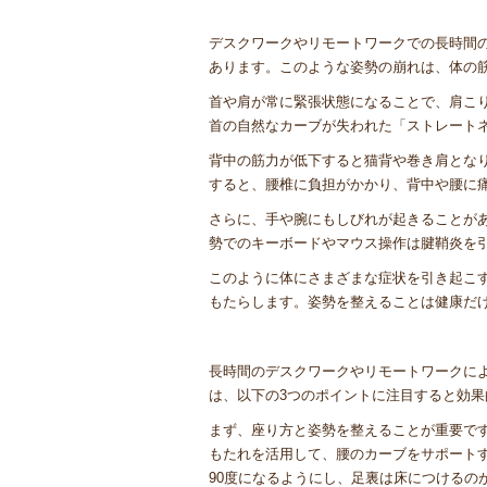
デスクワークやリモートワークでの長時間
あります。このような姿勢の崩れは、体の
首や肩が常に緊張状態になることで、肩こ
首の自然なカーブが失われた「ストレート
背中の筋力が低下すると猫背や巻き肩とな
すると、腰椎に負担がかかり、背中や腰に
さらに、手や腕にもしびれが起きることが
勢でのキーボードやマウス操作は腱鞘炎を
このように体にさまざまな症状を引き起こ
もたらします。姿勢を整えることは健康だ
長時間のデスクワークやリモートワークに
は、以下の3つのポイントに注目すると効果
まず、座り方と姿勢を整えることが重要で
もたれを活用して、腰のカーブをサポート
90度になるようにし、足裏は床につけるの