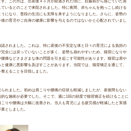
ます。この方は、出産後４ヶ月が経過された頃に、妊娠前から感じていた肩
しているとのことで来院されました。特に夜間、赤ちゃんを抱っこし続ける
ようになり、普段の生活にも支障を来すようになりました。さらに、姿勢の
今後の育児やご自身の健康に影響を与えるのではないかと心配されていまし
確認されました。これは、特に産後の不安定な体と日々の育児による負担の
が完全には戻っていないことが多く、姿勢も崩れやすいため、猫背になりや
や腰痛などさまざまな体の問題を引き起こす可能性があります。猫背は肩や
ると健康に悪影響を及ぼすことがあります。当院では、猫背矯正を通じて、
を整えることを目指しました。
見られました。初めは肩こりや腰痛の症状も軽減しましたが、産後間もない
続的な施術が必要でした。そこで、週に1回の頻度で猫背矯正を続けることに
肩こりや腰痛は大幅に改善され、当人も育児による疲労感が軽減したと実感
卒業としました。