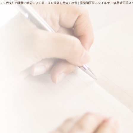
３０代女性の産後の猫背による肩こりや腰痛を整体で改善｜姿勢矯正院スタイルケア|姿勢矯正院ス