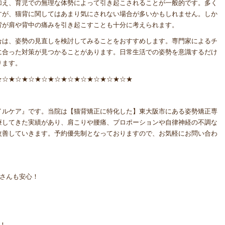
加え、育児での無理な体勢によって引き起こされることが一般的です。多く
すが、猫背に関してはあまり気にされない場合が多いかもしれません。しか
背が肩や背中の痛みを引き起こすことも十分に考えられます。
合は、姿勢の見直しを検討してみることをおすすめします。専門家によるチ
に合った対策が見つかることがあります。日常生活での姿勢を意識するだけ
ります。
★☆★☆★☆★☆★☆★☆★☆★☆★☆★☆★
イルケア』です。当院は【猫背矯正に特化した】東大阪市にある姿勢矯正専
療してきた実績があり、肩こりや腰痛、プロポーションや自律神経の不調な
改善していきます。予約優先制となっておりますので、お気軽にお問い合わ
マさんも安心！
！