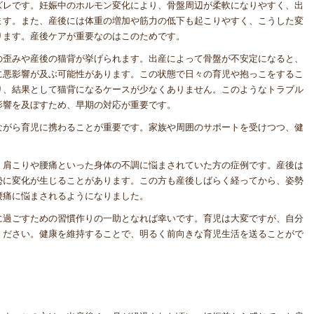
ズレです。妊娠中のホルモン変化により、骨盤周辺が柔軟になりやすく、出
ます。また、産後には体重の増加や筋力の低下も起こりやすく、こうした変
ります。産後ケアが重要なのはこのためです。
の歪みや産後の猫背が挙げられます。出産によって骨盤が不安定になると、
に悪影響が及ぶ可能性があります。この状態で日々の育児や抱っこをするこ
り、結果として猫背になるケースが少なくありません。このようなトラブル
影響を及ぼすため、早期の対応が重要です。
ながら育児に携わることが重要です。家族や周囲のサポートを受けつつ、健
、肩こりや腰痛といった身体の不調に悩まされていた方の症例です。産後は
勢に変化が生じることがあります。この方も産後しばらく経ってから、姿勢
腰痛に悩まされるようになりました。
に過ごすための習慣作りの一助となれば幸いです。育児は大変ですが、自分
ください。健康を維持することで、明るく前向きな育児生活を送ることがで