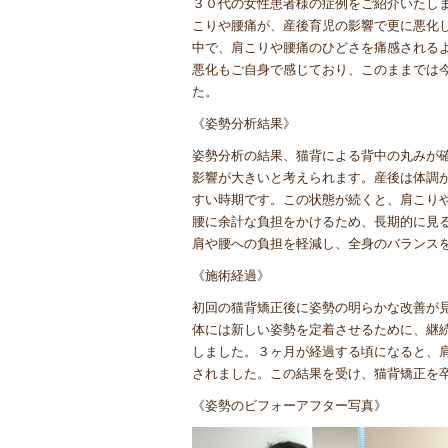
３０代の女性患者様の症例をご紹介いたし
こりや腰痛が、産後育児の影響で更に悪化
中で、肩こりや腰痛のひどさを痛感される
悪化もご自身で感じており、このままでは
た。
《姿勢分析結果》
姿勢分析の結果、猫背による背中の丸みが
影響が大きいと考えられます。産後は体調
すい時期です。この状態が続くと、肩こり
腰に余計な負担をかけるため、長期的に見
肩や腰への負担を軽減し、全身のバランス
《施術経過》
初回の猫背矯正後に姿勢の明らかな改善が
体には新しい姿勢を定着させるために、継
しました。３ヶ月が経過する頃になると、
されました。この結果を受け、猫背矯正を
《姿勢のビフォーアフター写真》