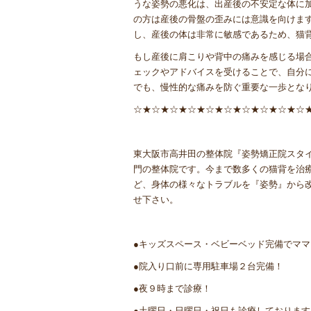
うな姿勢の悪化は、出産後の不安定な体に
の方は産後の骨盤の歪みには意識を向けま
し、産後の体は非常に敏感であるため、猫
もし産後に肩こりや背中の痛みを感じる場
ェックやアドバイスを受けることで、自分
でも、慢性的な痛みを防ぐ重要な一歩とな
☆★☆★☆★☆★☆★☆★☆★☆★☆★☆
東大阪市高井田の整体院『姿勢矯正院スタ
門の整体院です。今まで数多くの猫背を治
ど、身体の様々なトラブルを『姿勢』から
せ下さい。
●キッズスペース・ベビーベッド完備でマ
●院入り口前に専用駐車場２台完備！
●夜９時まで診療！
●土曜日・日曜日・祝日も診療しております