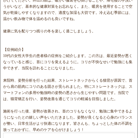
がけてください。外出の際は、暖かい服装を心掛けることや、帰宅後の手洗い
うがいなど、基本的な健康対策をお忘れなく。また、暖房を使用することで空
気が乾燥しやすくなりますので、適度な加湿も大切です。冷え込む季節には、
温かい飲み物で体を温めるのも良いですね。
健康に気を配りつつ残りの冬を楽しく過ごしましょう。
【症例紹介】
10代の女性大学生の患者様の症例をご紹介します。この方は、最近姿勢が悪く
なっていると感じ、首にコリを覚えるように。コリが不快なせいで勉強にも集
中できず、当院を訪れることになりました。
来院時、姿勢分析を行った結果、ストレートネックからくる猫背が原因で、首
から肩の筋肉にコリのある固さが見られました。特にストレートネックは、ス
マートフォンの多用や勉強時の姿勢の悪さから生じやすい問題です。当院で
は、猫背矯正を行い、姿勢改善を通じてコリの軽減を目指しました。
施術を行った後、姿勢が改善され、首のコリもなくなり、勉強に集中できるよ
うになったとの嬉しい声をいただきました。姿勢が良くなると心身のバランス
が整い、日常生活がより快適になります。皆さんも、ちょっとした体の不調を
放っておかずに、早めのケアを心がけましょう！