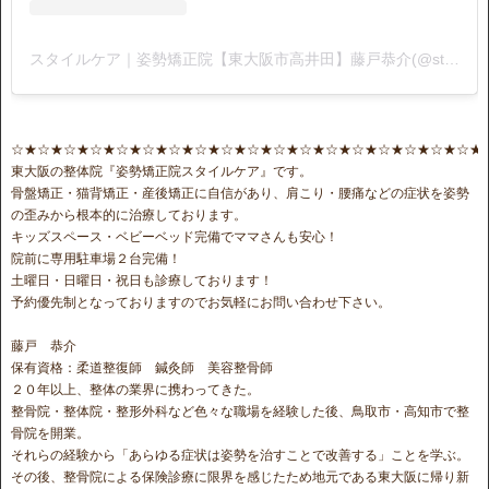
スタイルケア｜姿勢矯正院【東大阪市高井田】藤戸恭介(@stylecare0813)がシェアした投稿
☆★☆★☆★☆★☆★☆★☆★☆★☆★☆★☆★☆★☆★☆★☆★☆★☆★☆★
東大阪の整体院『姿勢矯正院スタイルケア』です。
骨盤矯正・猫背矯正・産後矯正に自信があり、肩こり・腰痛などの症状を姿勢
の歪みから根本的に治療しております。
キッズスペース・ベビーベッド完備でママさんも安心！
院前に専用駐車場２台完備！
土曜日・日曜日・祝日も診療しております！
予約優先制となっておりますのでお気軽にお問い合わせ下さい。
藤戸 恭介
保有資格：柔道整復師 鍼灸師 美容整骨師
２０年以上、整体の業界に携わってきた。
整骨院・整体院・整形外科など色々な職場を経験した後、鳥取市・高知市で整
骨院を開業。
それらの経験から「あらゆる症状は姿勢を治すことで改善する」ことを学ぶ。
その後、整骨院による保険診療に限界を感じたため地元である東大阪に帰り新