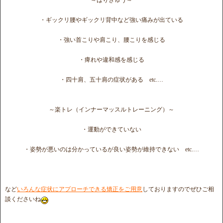
～はりきゅう～
・ギックリ腰やギックリ背中など強い痛みが出ている
・強い首こりや肩こり、腰こりを感じる
・痺れや違和感を感じる
・四十肩、五十肩の症状がある etc.…
～楽トレ（インナーマッスルトレーニング）～
・運動ができていない
・姿勢が悪いのは分かっているが良い姿勢が維持できない etc.…
など
いろんな症状にアプローチできる矯正をご用意
しておりますのでぜひご相
談くださいね