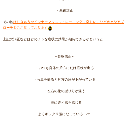
・産後矯正
その他
はりきゅうやインナーマッスルトレーニング（楽トレ）など色々なアプ
ローチをご用意しております
上記の矯正などはどのような症状に効果が期待できるかというと
～骨盤矯正～
・いつも身体の片方にだけ症状が出る
・写真を撮ると片方の肩が下がっている
・左右の靴の減り方が違う
・腰に違和感を感じる
・よくギックリ腰になっている etc.…