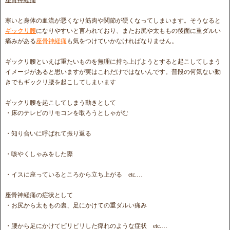
座骨神経痛
寒いと身体の血流が悪くなり筋肉や関節が硬くなってしまいます。そうなると
ギックリ腰
になりやすいと言われており、またお尻や太ももの後面に重ダルい
痛みがある
座骨神経痛
も気をつけていかなければなりません。
ギックリ腰といえば重たいものを無理に持ち上げようとすると起こしてしまう
イメージがあると思いますが実はこれだけではないんです。普段の何気ない動
きでもギックリ腰を起こしてしまいます
ギックリ腰を起こしてしまう動きとして
・床のテレビのリモコンを取ろうとしゃがむ
・知り合いに呼ばれて振り返る
・咳やくしゃみをした際
・イスに座っているところから立ち上がる etc.…
座骨神経痛の症状として
・お尻から太ももの裏、足にかけての重ダルい痛み
・腰から足にかけてピリピリした痺れのような症状 etc.…