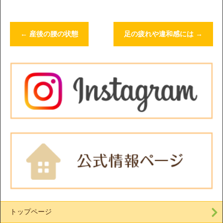
←
産後の腰の状態
足の疲れや違和感には
→
トップページ