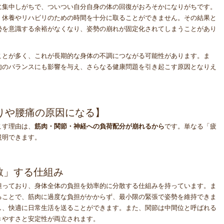
に集中しがちで、ついつい自分自身の体の回復がおろそかになりがちです。
、休養やリハビリのための時間を十分に取ることができません。その結果と
勢を意識する余裕がなくなり、姿勢の崩れが固定化されてしまうことがあり
ことが多く、これが長期的な身体の不調につながる可能性があります。ま
肉のバランスにも影響を与え、さらなる健康問題を引き起こす原因となりえ
りや腰痛の原因になる】
こす理由は、
筋肉・関節・神経への負荷配分が崩れるから
です。単なる「疲
説明できます。
散」する仕組み
担っており、身体全体の負担を効率的に分散する仕組みを持っています。ま
ることで、筋肉に過度な負担がかからず、最小限の緊張で姿勢を維持できま
し、快適に日常生活を送ることができます。また、関節は中間位と呼ばれる
きやすさと安定性が両立されます。