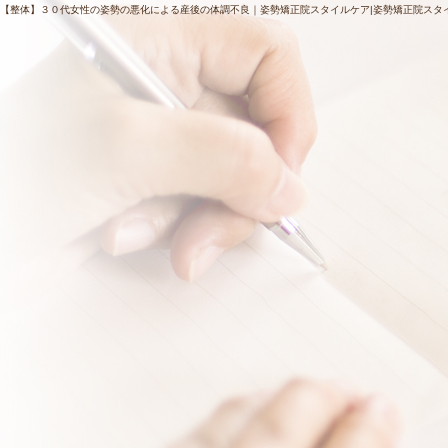
【整体】３０代女性の姿勢の悪化による産後の体調不良｜姿勢矯正院スタイルケア|姿勢矯正院スタ