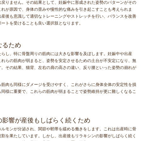
は戻りません。その結果として、妊娠中に形成された姿勢のパターンがその
これが原因で、身体の歪みや慢性的な痛みを引き起こすことも考えられま
出産後も意識して適切なトレーニングやストレッチを行い、バランスを改善
ポートを受けることも良い選択肢となります。
なるため
たらし、特に骨盤周りの筋肉には大きな影響を及ぼします。妊娠中や出産
これらの筋肉が弱まると、姿勢を安定させるための土台が不安定になり、無
す。その結果、猫背、左右の肩の高さの違い、反り腰といった姿勢の崩れが
る筋肉も同様にダメージを受けやすく、これがさらに身体全体の安定性を損
も同様に重要で、これらの筋肉が弱まることで姿勢維持が更に難しくなるこ
）の影響が産後もしばらく続くため
ホルモンが分泌され、関節や靭帯を緩める働きをします。これは出産時に骨
役割を果たしています。しかし、出産後もリラキシンの影響がしばらく続く