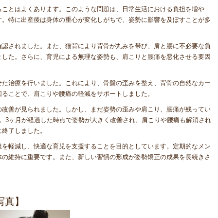
ることはよくあります。このような問題は、日常生活における負担を増や
す。特に出産後は身体の重心が変化しがちで、姿勢に影響を及ぼすことが多
確認されました。また、猫背により背骨が丸みを帯び、肩と腰に不必要な負
ました。さらに、育児による無理な姿勢も、肩こりと腰痛を悪化させる要因
せた治療を行いました。これにより、骨盤の歪みを整え、背骨の自然なカー
図ることで、肩こりや腰痛の軽減をサポートしました。
の改善が見られました。しかし、まだ姿勢の歪みや肩こり、腰痛が残ってい
。3ヶ月が経過した時点で姿勢が大きく改善され、肩こりや腰痛も解消され
に終了しました。
担を軽減し、快適な育児を支援することを目的としています。定期的なメン
体の維持に重要です。また、新しい習慣の形成が姿勢矯正の成果を長続きさ
写真】