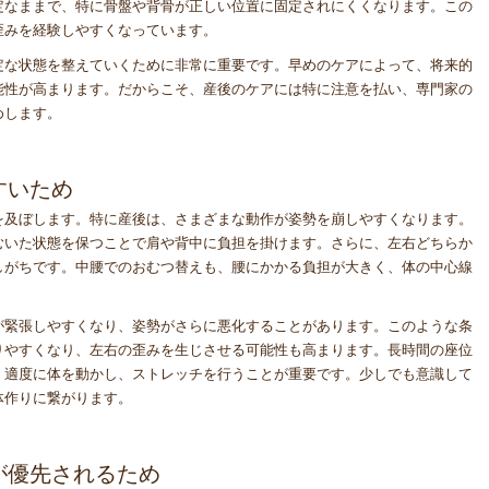
定なままで、特に骨盤や背骨が正しい位置に固定されにくくなります。この
歪みを経験しやすくなっています。
定な状態を整えていくために非常に重要です。早めのケアによって、将来的
能性が高まります。だからこそ、産後のケアには特に注意を払い、専門家の
めします。
すいため
を及ぼします。特に産後は、さまざまな動作が姿勢を崩しやすくなります。
むいた状態を保つことで肩や背中に負担を掛けます。さらに、左右どちらか
しがちです。中腰でのおむつ替えも、腰にかかる負担が大きく、体の中心線
が緊張しやすくなり、姿勢がさらに悪化することがあります。このような条
りやすくなり、左右の歪みを生じさせる可能性も高まります。長時間の座位
、適度に体を動かし、ストレッチを行うことが重要です。少しでも意識して
体作りに繋がります。
」が優先されるため