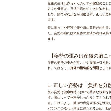
産後の生活は赤ちゃんのケアや家庭のこと
多くの母親は、日常生活の忙しさに追われ
して、筋力がなかなか回復せず、正しい姿
ます。
特に抱っこや授乳で腰や肩に負担がかかる
た、姿勢の崩れは体全体の血液の流れや筋
ます。
【姿勢の歪みは産後の肩こ
産後の姿勢の歪みが肩こりや腰痛を引き起
れ」ではなく、
身体の構造的な問題
として
1. 正しい姿勢は「負担を分
良い姿勢は健康維持において重要な役割を
ず、骨によって体重がしっかりと支えられ
す。これにより、筋肉の疲労や痛みを軽減
バランスの取れた角度に保たれるため、動