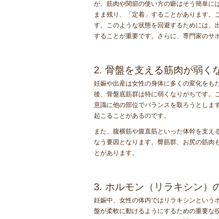
が、筋肉や関節の使い方の癖はそう簡単に
まま残り、「定着」することがあります。
す。このような状態を回避するためには、
することが重要です。さらに、専門家のサ
2. 骨盤を支える筋肉が弱く
妊娠や出産は女性の身体に多くの変化をも
後、骨盤底筋群は特に弱くなりがちです。
意識に他の部位でバランスを取ろうとしま
起こることがあるのです。
また、腹横筋や腹直筋といった体幹を支え
なう要因となります。臀筋群、お尻の筋肉
とがあります。
3. ホルモン（リラキシン
妊娠中、女性の体内ではリラキシンという
盤が柔軟に動けるようにするための重要な