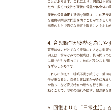
ことがあります。これにより、関節は不安
ため、多くの女性が産後に骨盤や体全体の
産後の骨盤矯正や適切な運動は、この不安
な腰痛や関節の問題を防ぐことができる可
指導のもとで適切な措置を取ることをお勧
4. 育児動作が姿勢を崩しや
育児は体力だけでなく姿勢にも大きな影響
例えば、前かがみでの授乳は、長時間うつ
に偏りがちな抱っこも、体のバランスを崩
をずらしがちです。
これらに加えて、睡眠不足が続くと、筋肉
件が重なると、自然と体は前かがみに丸ま
や抱っこなど育児特有の動作を行う際には
動くことで、姿勢の崩れを防ぎ、健康的な
5. 回復よりも「日常生活