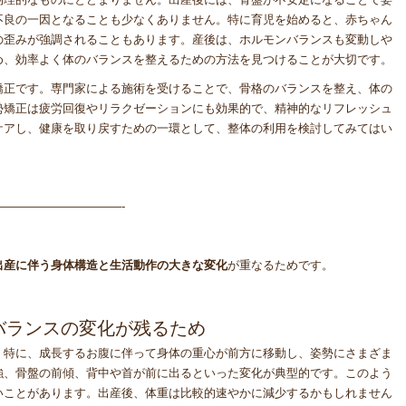
不良の一因となることも少なくありません。特に育児を始めると、赤ちゃん
の歪みが強調されることもあります。産後は、ホルモンバランスも変動しや
め、効率よく体のバランスを整えるための方法を見つけることが大切です。
矯正です。専門家による施術を受けることで、骨格のバランスを整え、体の
勢矯正は疲労回復やリラクゼーションにも効果的で、精神的なリフレッシュ
ケアし、健康を取り戻すための一環として、整体の利用を検討してみてはい
——————————-
】
出産に伴う身体構造と生活動作の大きな変化
が重なるためです。
筋バランスの変化が残るため
。特に、成長するお腹に伴って身体の重心が前方に移動し、姿勢にさまざま
強、骨盤の前傾、背中や首が前に出るといった変化が典型的です。このよう
いことがあります。出産後、体重は比較的速やかに減少するかもしれません