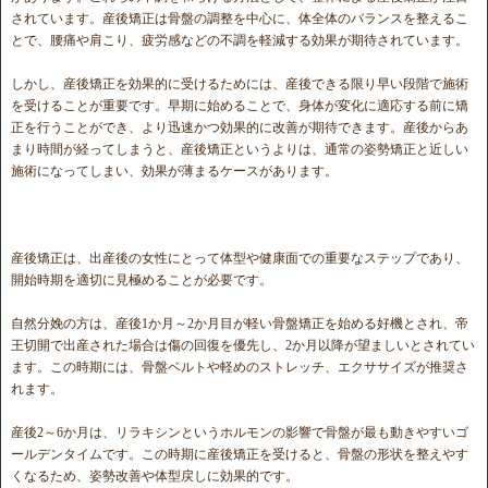
されています。産後矯正は骨盤の調整を中心に、体全体のバランスを整えるこ
とで、腰痛や肩こり、疲労感などの不調を軽減する効果が期待されています。
しかし、産後矯正を効果的に受けるためには、産後できる限り早い段階で施術
を受けることが重要です。早期に始めることで、身体が変化に適応する前に矯
正を行うことができ、より迅速かつ効果的に改善が期待できます。産後からあ
まり時間が経ってしまうと、産後矯正というよりは、通常の姿勢矯正と近しい
施術になってしまい、効果が薄まるケースがあります。
産後矯正は、出産後の女性にとって体型や健康面での重要なステップであり、
開始時期を適切に見極めることが必要です。
自然分娩の方は、産後1か月～2か月目が軽い骨盤矯正を始める好機とされ、帝
王切開で出産された場合は傷の回復を優先し、2か月以降が望ましいとされてい
ます。この時期には、骨盤ベルトや軽めのストレッチ、エクササイズが推奨さ
れます。
産後2～6か月は、リラキシンというホルモンの影響で骨盤が最も動きやすいゴ
ールデンタイムです。この時期に産後矯正を受けると、骨盤の形状を整えやす
くなるため、姿勢改善や体型戻しに効果的です。