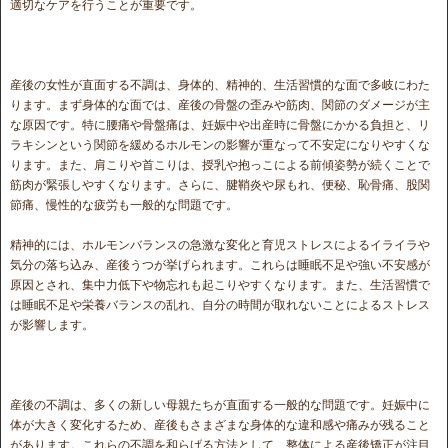
適切なケアを行うことが重要です。
産後の女性が直面する不調は、身体的、精神的、生活習慣的な面で多岐にわた
ります。まず身体的な面では、産後の骨盤の歪みや筋肉、関節のダメージが主
な原因です。特に腰痛や骨盤痛は、妊娠中や出産時に骨盤にかかる負担と、リ
ラキシンという関節を緩めるホルモンの影響が重なって不安定になりやすくな
ります。また、肩こりや首こりは、授乳や抱っこによる前傾姿勢が続くことで
筋肉が緊張しやすくなります。さらに、腱鞘炎や尿もれ、便秘、恥骨痛、股関
節痛、慢性的な疲労も一般的な問題です。
精神的には、ホルモンバランスの急激な変化と育児ストレスによるイライラや
気分の落ち込み、産後うつが挙げられます。これらは睡眠不足や強い不安感が
原因とされ、集中力低下や物忘れも起こりやすくなります。また、生活習慣で
は睡眠不足や栄養バランスの乱れ、自分の時間が取れないことによるストレス
が影響します。
産後の不調は、多くの新しい母親たちが直面する一般的な問題です。妊娠中に
体が大きく変化するため、産後もさまざまな身体的な違和感や痛みが残ること
があります。これらの不調を和らげる方法として、整体による産後矯正が注目