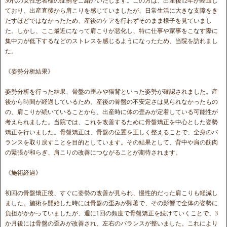
30代の女性患者様の症例をご紹介いたします。この方は、出産後12年が経過し
ており、出産直後から肩こりを感じていましたが、日常生活に大きな支障をき
たすほどではなかったため、産後のケアを行わずそのまま様子を見ていまし
た。しかし、ここ最近になって肩こりが悪化し、特に仕事や家事をこなす際に
集中力が低下するなどのストレスを感じるようになったため、当院を訪れまし
た。
《姿勢分析結果》
姿勢分析を行った結果、骨盤の歪みや猫背といった姿勢が確認されました。産
後から時間が経過しているため、産後の骨盤の不安定さは見られなかったもの
の、肩こりが続いていることから、出産時に体の歪みが定着している可能性が
考えられました。当院では、これを改善するために骨盤矯正を中心とした姿勢
矯正を行いました。骨盤矯正は、骨盤の位置を正しく整えることで、全身のバ
ランスを取り戻すことを目的としています。その結果として、背中や肩の筋肉
の緊張が和らぎ、肩こりの改善につながることが期待されます。
《施術経過》
初回の骨盤矯正後、すぐに姿勢の改善が見られ、慢性的だった肩こりも軽減し
ました。施術を開始した時には骨盤の歪みが顕著で、その影響で全体の姿勢に
負担がかかっていましたが、週に1回の頻度で骨盤矯正を続けていくことで、3
か月後には骨盤の歪みが改善され、左右のバランスが整いました。これにより