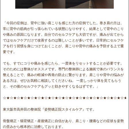
「今回の症例は、背中に強い肩こりを感じた方の症例でした。巻き肩の方は、
常に背中の筋肉が引っ張られている状態になりやすく、結果として背中のこり
や痛みの原因になります。自分でのセルフケアも大切ですが、痛みが出てから
ではセルフケアだけで改善するのは難しいことが多いです。日常的にセルフケ
アを行う習慣を身につけておくことが、肩こりや背中の痛みを予防する上で重
要です。
でも、すでにコリや痛みを感じたら、一度体をリセットすることが必要です。
そのためには整体がオススメです。専門の整体師による施術で体のバランスを
整えることで、痛みの軽減や再発の防止に繋がります。肩こりや背中の悩みが
ある方は、ぜひお気軽に相談してくださいね。 一度しっかり体を見てもらう
と、その後のセルフケアもグッと効きやすくなるはずです。」
☆★☆★☆★☆★☆★☆★☆★☆★☆★☆★☆★☆★☆★☆★☆★☆★☆★☆★
東大阪市高井田の整体院『姿勢矯正院スタイルケア』です。
骨盤矯正・猫背矯正・産後矯正に自信があり、肩こり・腰痛などの症状を姿勢
の歪みから根本的に治療しております。