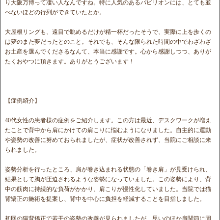
り大阪万博って凄い人なんですね。特に人気のあるパビリオンには、とても並
べないほどの行列ができていたとか。
大屋根リングも、遠目で眺めるだけが精一杯だったそうで、実際に上を歩くの
は夢のまた夢だったとのこと。それでも、そんな限られた時間の中でわざわざ
お土産を選んでくださるなんて、本当に感謝です。心から感謝しつつ、ありが
たくおやつに頂きます。ありがとうございます！
【症例紹介】
40代女性の患者様の症例をご紹介します。この方は最近、デスクワークが増え
たことで背中から肩にかけての肩こりに悩むようになりました。自主的に運動
や姿勢の改善に努めておられましたが、症状が改善されず、当院にご相談に来
られました。
姿勢分析を行ったところ、肩が巻き込まれる状態の「巻き肩」が見受けられ、
結果として胸が圧迫されるような姿勢になっていました。この姿勢により、背
中の筋肉に持続的な負荷がかかり、肩こりが慢性化していました。当院では猫
背矯正の施術を提案し、背中を中心に負担を軽減することを目指しました。
初回の猫背矯正で若干の姿勢の改善が見られましたが、思いのほか肩関節に固