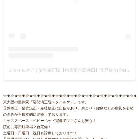
スタイルケア｜姿勢矯正院【東大阪市高井田】藤戸恭介(@stylecare0813)がシェアした投稿
☆★☆★☆★☆★☆★☆★☆★☆★☆★☆★☆★☆★☆★☆★☆★☆★☆★☆★
東大阪の整体院『姿勢矯正院スタイルケア』です。
骨盤矯正・猫背矯正・産後矯正に自信があり、肩こり・腰痛などの症状を姿勢
の歪みから根本的に治療しております。
キッズスペース・ベビーベッド完備でママさんも安心！
院前に専用駐車場２台完備！
土曜日・日曜日・祝日も診療しております！