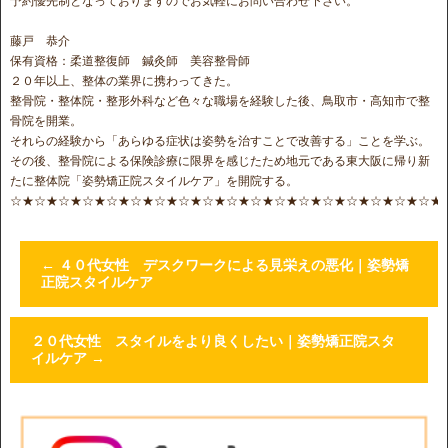
予約優先制となっておりますのでお気軽にお問い合わせ下さい。
藤戸 恭介
保有資格：柔道整復師 鍼灸師 美容整骨師
２０年以上、整体の業界に携わってきた。
整骨院・整体院・整形外科など色々な職場を経験した後、鳥取市・高知市で整
骨院を開業。
それらの経験から「あらゆる症状は姿勢を治すことで改善する」ことを学ぶ。
その後、整骨院による保険診療に限界を感じたため地元である東大阪に帰り新
たに整体院「姿勢矯正院スタイルケア」を開院する。
☆★☆★☆★☆★☆★☆★☆★☆★☆★☆★☆★☆★☆★☆★☆★☆★☆★☆★
←
４０代女性 デスクワークによる見栄えの悪化｜姿勢矯
正院スタイルケア
２０代女性 スタイルをより良くしたい｜姿勢矯正院スタ
イルケア
→