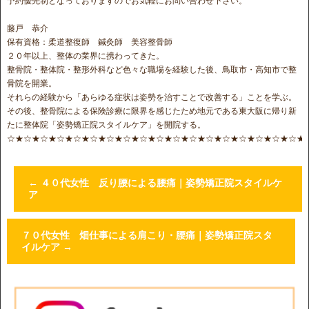
予約優先制となっておりますのでお気軽にお問い合わせ下さい。
藤戸 恭介
保有資格：柔道整復師 鍼灸師 美容整骨師
２０年以上、整体の業界に携わってきた。
整骨院・整体院・整形外科など色々な職場を経験した後、鳥取市・高知市で整
骨院を開業。
それらの経験から「あらゆる症状は姿勢を治すことで改善する」ことを学ぶ。
その後、整骨院による保険診療に限界を感じたため地元である東大阪に帰り新
たに整体院「姿勢矯正院スタイルケア」を開院する。
☆★☆★☆★☆★☆★☆★☆★☆★☆★☆★☆★☆★☆★☆★☆★☆★☆★☆★
←
４０代女性 反り腰による腰痛｜姿勢矯正院スタイルケ
ア
７０代女性 畑仕事による肩こり・腰痛｜姿勢矯正院スタ
イルケア
→