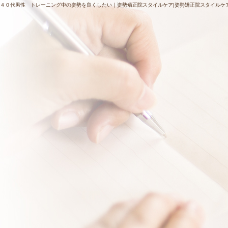
４０代男性 トレーニング中の姿勢を良くしたい｜姿勢矯正院スタイルケア|姿勢矯正院スタイルケ