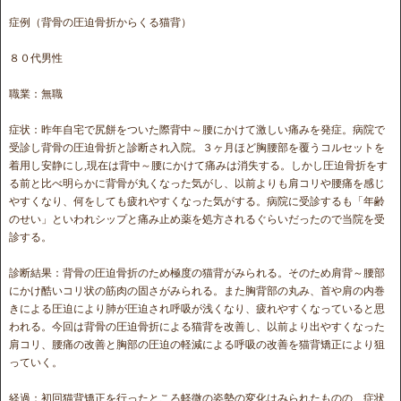
症例（背骨の圧迫骨折からくる猫背）
８０代男性
職業：無職
症状：昨年自宅で尻餅をついた際背中～腰にかけて激しい痛みを発症。病院で
受診し背骨の圧迫骨折と診断され入院。３ヶ月ほど胸腰部を覆うコルセットを
着用し安静にし,現在は背中～腰にかけて痛みは消失する。しかし圧迫骨折をす
る前と比べ明らかに背骨が丸くなった気がし、以前よりも肩コリや腰痛を感じ
やすくなり、何をしても疲れやすくなった気がする。病院に受診するも「年齢
のせい」といわれシップと痛み止め薬を処方されるぐらいだったので当院を受
診する。
診断結果：背骨の圧迫骨折のため極度の猫背がみられる。そのため肩背～腰部
にかけ酷いコリ状の筋肉の固さがみられる。また胸背部の丸み、首や肩の内巻
きによる圧迫により肺が圧迫され呼吸が浅くなり、疲れやすくなっていると思
われる。今回は背骨の圧迫骨折による猫背を改善し、以前より出やすくなった
肩コリ、腰痛の改善と胸部の圧迫の軽減による呼吸の改善を猫背矯正により狙
っていく。
経過：初回猫背矯正を行ったところ軽微の姿勢の変化はみられたものの、症状