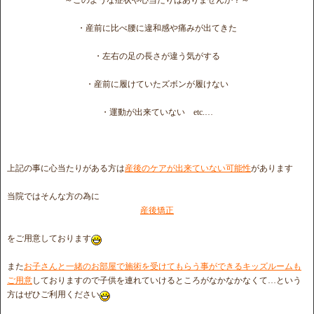
～このような症状や心当たりはありませんか？～
・産前に比べ腰に違和感や痛みが出てきた
・左右の足の長さが違う気がする
・産前に履けていたズボンが履けない
・運動が出来ていない etc.…
上記の事に心当たりがある方は
産後のケアが出来ていない可能性
があります
当院ではそんな方の為に
産後矯正
をご用意しております
また
お子さんと一緒のお部屋で施術を受けてもらう事ができるキッズルームも
ご用意
しておりますので子供を連れていけるところがなかなかなくて…という
方はぜひご利用ください